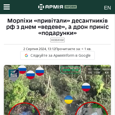
EN
Морпіхи «привітали» десантників
рф з днем «ведеве», а дрон приніс
«подарунки»
НОВИНИ
2 Серпня 2024, 13:12
Прочитаєте за:
< 1
хв.
Слідкуйте за АрміяInform в Google