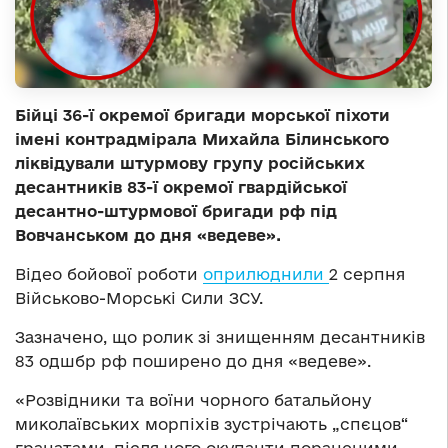
Бійці 36-ї окремої бригади морської піхоти
імені контрадмірала Михайла Білинського
ліквідували штурмову групу російських
десантників 83-ї окремої гвардійської
десантно-штурмової бригади рф під
Вовчанськом до дня «ведеве».
Відео бойової роботи
оприлюднили
2 серпня
Військово-Морські Сили ЗСУ.
Зазначено, що ролик зі знищенням десантників
83 одшбр рф поширено до дня «ведеве».
«Розвідники та воїни чорного батальйону
миколаївських морпіхів зустрічають „спєцов“
гранатами, після чого окупанти пораненими