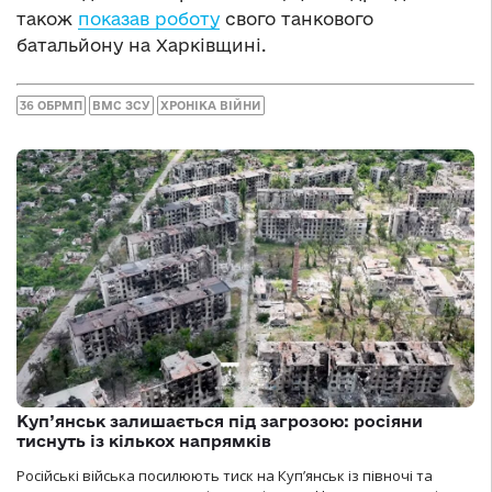
також
показав роботу
свого танкового
батальйону на Харківщині.
36 ОБРМП
ВМС ЗСУ
ХРОНІКА ВІЙНИ
Куп’янськ залишається під загрозою: росіяни
тиснуть із кількох напрямків
Російські війська посилюють тиск на Куп’янськ із півночі та