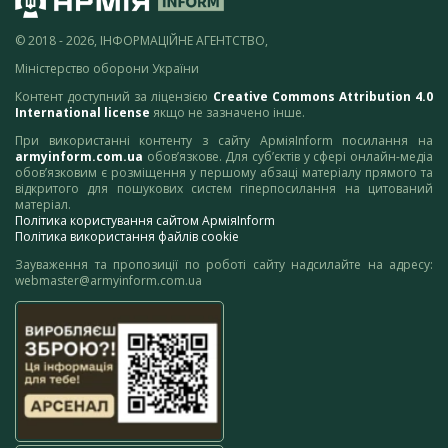
© 2018 - 2026, ІНФОРМАЦІЙНЕ АГЕНТСТВО,
Міністерство оборони України
Контент доступний за ліцензією
Creative Commons Attribution 4.0
International license
якщо не зазначено інше.
При використанні контенту з сайту АрміяInform посилання на
armyinform.com.ua
обов’язкове. Для суб’єктів у сфері онлайн-медіа
обов’язковим є розміщення у першому абзаці матеріалу прямого та
відкритого для пошукових систем гіперпосилання на цитований
матеріал.
Політика користування сайтом АрміяInform
Політика використання файлів cookie
Зауваження та пропозиції по роботі сайту надсилайте на адресу:
webmaster@armyinform.com.ua