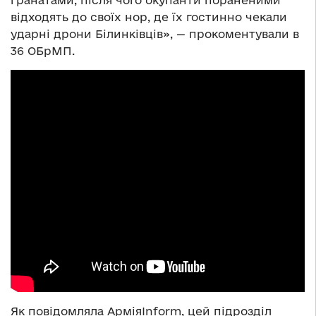
відходять до своїх нор, де їх гостинно чекали
ударні дрони Білинківців», — прокоментували в
36 ОБрМП.
Як повідомляла АрміяInform, цей підрозділ