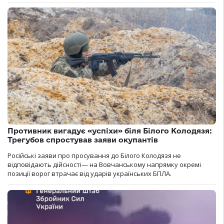
Противник вигадує «успіхи» біля Білого Колодязя:
Трегубов спростував заяви окупантів
Російські заяви про просування до Білого Колодязя не
відповідають дійсності— на Вовчанському напрямку окремі
позиції ворог втрачає від ударів українських БПЛА.