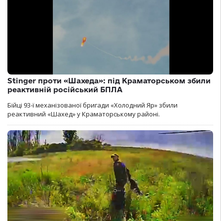
Stinger проти «Шахеда»: під Краматорськом збили
реактивній російський БПЛА
Бійці 93-ї механізованої бригади «Холодний Яр» збили
реактивний «Шахед» у Краматорському районі.