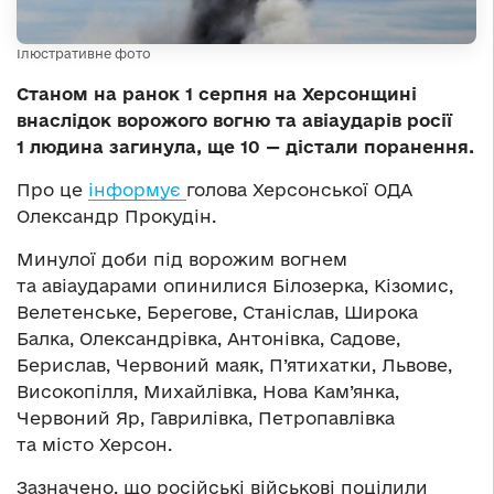
Ілюстративне фото
Станом на ранок 1 серпня на Херсонщині
внаслідок ворожого вогню та авіаударів росії
1 людина загинула, ще 10 — дістали поранення.
Про це
інформує
голова Херсонської ОДА
Олександр Прокудін.
Минулої доби під ворожим вогнем
та авіаударами опинилися Білозерка, Кізомис,
Велетенське, Берегове, Станіслав, Широка
Балка, Олександрівка, Антонівка, Садове,
Берислав, Червоний маяк, П’ятихатки, Львове,
Високопілля, Михайлівка, Нова Кам’янка,
Червоний Яр, Гаврилівка, Петропавлівка
та місто Херсон.
Зазначено, що російські військові поцілили