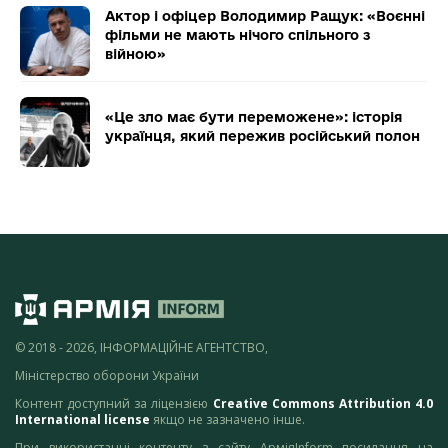
Актор і офіцер Володимир Ращук: «Воєнні
фільми не мають нічого спільного з
війною»
«Це зло має бути переможене»: історія
українця, який пережив російський полон
© 2018 - 2026, ІНФОРМАЦІЙНЕ АГЕНТСТВО,
Міністерство оборони України
Контент доступний за ліцензією
Creative Commons Attribution 4.0
International license
якщо не зазначено інше.
При використанні контенту з сайту АрміяInform посилання на