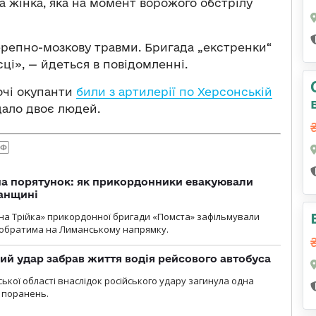
а жінка, яка на момент ворожого обстрілу
черепно-мозкову травми. Бригада „екстренки“
ці», — йдеться в повідомленні.
очі окупанти
били з артилерії по Херсонській
дало двоє людей.
РФ
на порятунок: як прикордонники евакуювали
анщині
бна Трійка» прикордонної бригади «Помста» зафільмували
обратима на Лиманському напрямку.
кий удар забрав життя водія рейсового автобуса
ької області внаслідок російського удару загинула одна
 поранень.