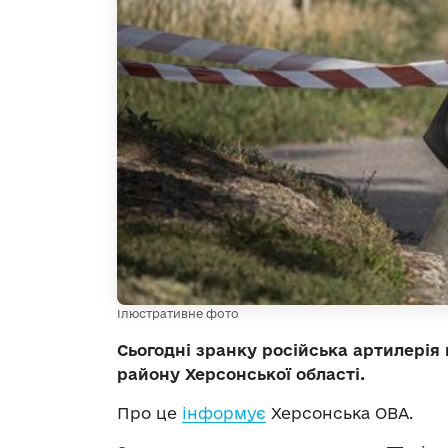
Ілюстративне фото
Сьогодні зранку російська артилері
району Херсонської області.
Про це
інформує
Херсонська ОВА.