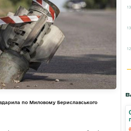
13
13
12
В
я вдарила по Миловому Бериславського