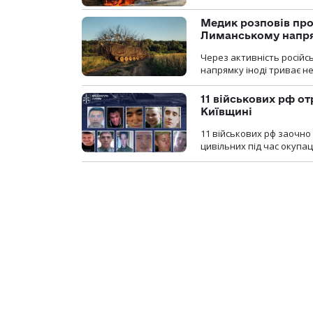
Медик розповів про
Лиманському напр
Через активність російс
напрямку іноді триває не
11 військових рф от
Київщині
11 військових рф заочно
цивільних під час окупаці