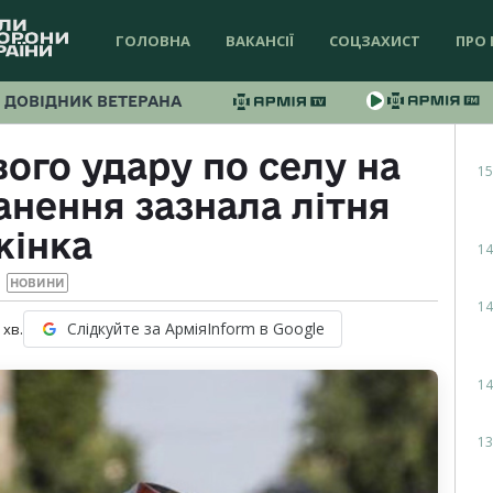
ГОЛОВНА
ВАКАНСІЇ
СОЦЗАХИСТ
ПРО 
ДОВІДНИК ВЕТЕРАНА
ого удару по селу на
15
нення зазнала літня
жінка
14
НОВИНИ
14
Слідкуйте за АрміяInform в Google
хв.
14
13