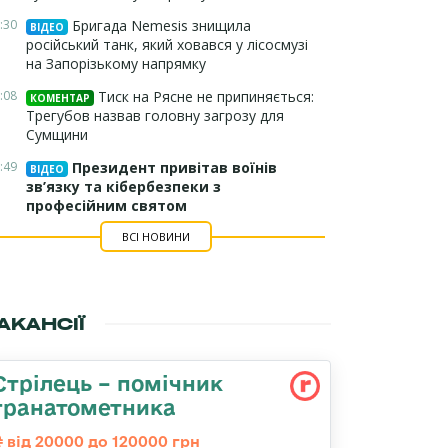
:30
Бригада Nemesis знищила
ВІДЕО
російський танк, який ховався у лісосмузі
на Запорізькому напрямку
:08
Тиск на Рясне не припиняється:
КОМЕНТАР
Трегубов назвав головну загрозу для
Сумщини
:49
Президент привітав воїнів
ВІДЕО
зв’язку та кібербезпеки з
професійним святом
ВСІ НОВИНИ
АКАНСІЇ
Стрілець – помічник
гранатометника
від 20000 до 120000 грн