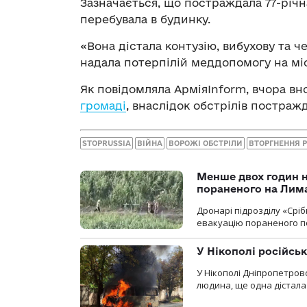
Зазначається, що постраждала 77-річн
перебувала в будинку.
«Вона дістала контузію, вибухову та 
надала потерпілій меддопомогу на міс
Як повідомляла АрміяInform, вчора вн
громаді
, внаслідок обстрілів постраж
STOPRUSSIA
ВІЙНА
ВОРОЖІ ОБСТРІЛИ
ВТОРГНЕННЯ 
Менше двох годин 
пораненого на Лим
Дронарі підрозділу «Срі
евакуацію пораненого п
У Нікополі російсь
У Нікополі Дніпропетровс
людина, ще одна дістала