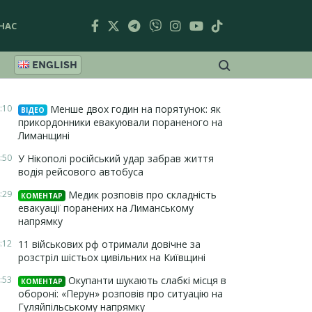
НАС
ENGLISH
:10
Менше двох годин на порятунок: як
ВІДЕО
прикордонники евакуювали пораненого на
Лиманщині
:50
У Нікополі російський удар забрав життя
водія рейсового автобуса
:29
Медик розповів про складність
КОМЕНТАР
евакуації поранених на Лиманському
напрямку
:12
11 військових рф отримали довічне за
розстріл шістьох цивільних на Київщині
:53
Окупанти шукають слабкі місця в
КОМЕНТАР
обороні: «Перун» розповів про ситуацію на
Гуляйпільському напрямку