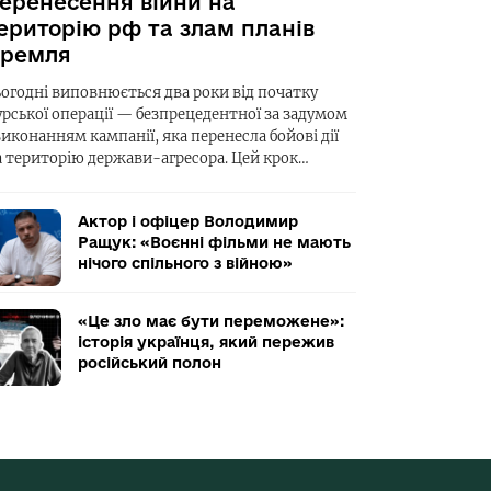
еренесення війни на
ериторію рф та злам планів
ремля
ьогодні виповнюється два роки від початку
урської операції — безпрецедентної за задумом
виконанням кампанії, яка перенесла бойові дії
а територію держави-агресора. Цей крок…
Актор і офіцер Володимир
Ращук: «Воєнні фільми не мають
нічого спільного з війною»
«Це зло має бути переможене»:
історія українця, який пережив
російський полон