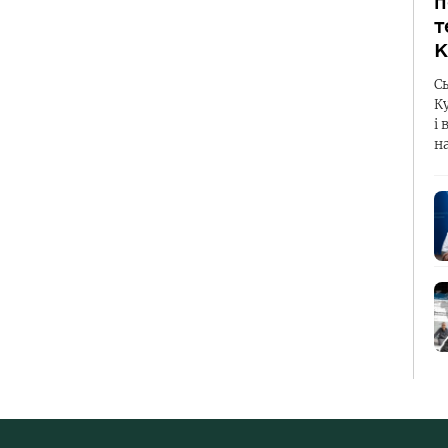
п
т
К
С
К
і 
н