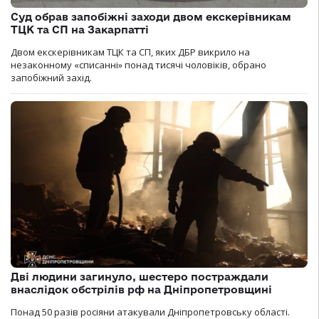
Суд обрав запобіжні заходи двом екскерівникам
ТЦК та СП на Закарпатті
Двом екскерівникам ТЦК та СП, яких ДБР викрило на
незаконному «списанні» понад тисячі чоловіків, обрано
запобіжний захід.
Дві людини загинуло, шестеро постраждали
внаслідок обстрілів рф на Дніпропетровщині
Понад 50 разів росіяни атакували Дніпропетровську області.