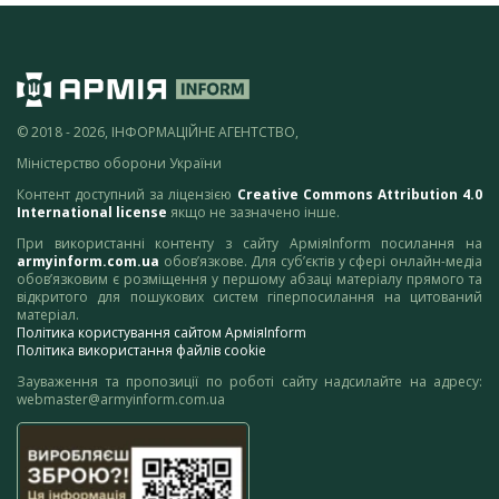
© 2018 - 2026, ІНФОРМАЦІЙНЕ АГЕНТСТВО,
Міністерство оборони України
Контент доступний за ліцензією
Creative Commons Attribution 4.0
International license
якщо не зазначено інше.
При використанні контенту з сайту АрміяInform посилання на
armyinform.com.ua
обов’язкове. Для суб’єктів у сфері онлайн-медіа
обов’язковим є розміщення у першому абзаці матеріалу прямого та
відкритого для пошукових систем гіперпосилання на цитований
матеріал.
Політика користування сайтом АрміяInform
Політика використання файлів cookie
Зауваження та пропозиції по роботі сайту надсилайте на адресу:
webmaster@armyinform.com.ua