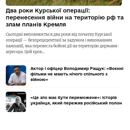
Два роки Курської операції:
перенесення війни на територію рф та
злам планів Кремля
Сьогодні виповнюється два роки від початку Курської
операції — безпрецедентної за задумом і виконанням
кампанії, яка перенесла бойові дії на територію держави-
агресора. Цей крок…
Актор і офіцер Володимир Ращук: «Воєнні
фільми не мають нічого спільного з
війною»
«Це зло має бути переможене»: історія
українця, який пережив російський полон