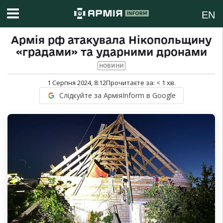
EN
Армія рф атакувала Нікопольщину
«градами» та ударними дронами
НОВИНИ
1 Серпня 2024, 8:12
Прочитаєте за:
< 1
хв.
Слідкуйте за АрміяInform в Google