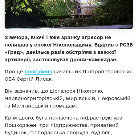
З вечора, вночі і вже зранку агресор не
полишав у спокої Нікопольщину. Вдарив з РСЗВ
«Град», декілька разів обстріляв з важкої
артилерії, застосовував дрони-камікадзе.
Про це
повідомив
начальник Дніпропетровської
ОВА Сергій Лисак.
Він зазначив, що дісталося Нікополю,
Червоногригорівській, Мирівській, Покровській
та Марганецькій громадам.
Крім цього, була понівечена інфраструктура.
Пошкоджені три підприємства, приватний
будинок, господарська споруда, будівля,