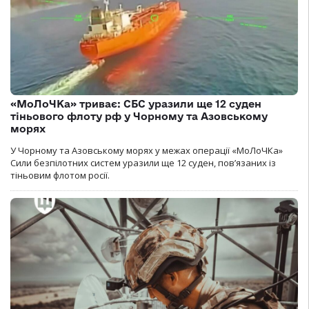
«МоЛоЧКа» триває: СБС уразили ще 12 суден
тіньового флоту рф у Чорному та Азовському
морях
У Чорному та Азовському морях у межах операції «МоЛоЧКа»
Сили безпілотних систем уразили ще 12 суден, пов’язаних із
тіньовим флотом росії.