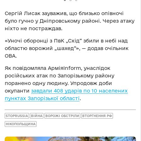
Сергій Лисак зауважив, що близько опівночі
було гучно у Дніпровському районі. Через атаку
ніхто не постраждав.
«Уночі оборонці з ПвК „Схід“ збили в небі над
областю ворожий „шахед“», — додав очільник
ОВА.
Як повідомляла АрміяInform, унаслідок
російських атак по Запорізькому району
поранено одну людину. Упродовж доби
окупанти
завдали 408 ударів по 10 населених
пунктах Запорізької області
.
STOPRUSSIA
ВІЙНА
ВОРОЖІ ОБСТРІЛИ
ВТОРГНЕННЯ РФ
НІКОПОЛЬЩИНА