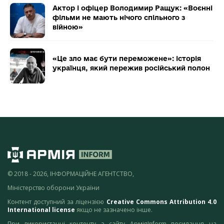
Актор і офіцер Володимир Ращук: «Воєнні
фільми не мають нічого спільного з
війною»
«Це зло має бути переможене»: історія
українця, який пережив російський полон
© 2018 - 2026, ІНФОРМАЦІЙНЕ АГЕНТСТВО,
Міністерство оборони України
Контент доступний за ліцензією
Creative Commons Attribution 4.0
International license
якщо не зазначено інше.
При використанні контенту з сайту АрміяInform посилання на