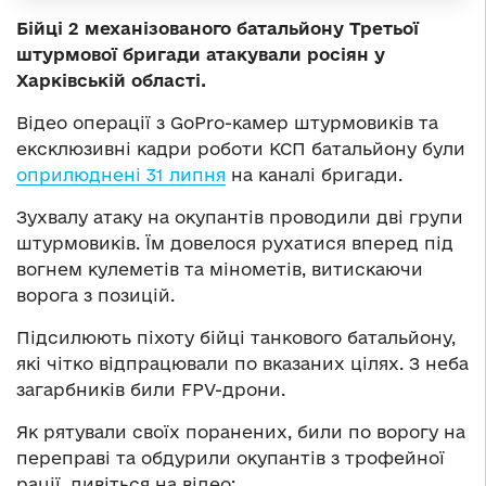
Бійці 2 механізованого батальйону Третьої
штурмової бригади атакували росіян у
Харківській області.
Відео операції з GoPro-камер штурмовиків та
ексклюзивні кадри роботи КСП батальйону були
оприлюднені 31 липня
на каналі бригади.
Зухвалу атаку на окупантів проводили дві групи
штурмовиків. Їм довелося рухатися вперед під
вогнем кулеметів та мінометів, витискаючи
ворога з позицій.
Підсилюють піхоту бійці танкового батальйону,
які чітко відпрацювали по вказаних цілях. З неба
загарбників били FPV-дрони.
Як рятували своїх поранених, били по ворогу на
переправі та обдурили окупантів з трофейної
рації, дивіться на відео: