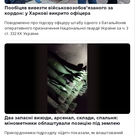
Пообіцяв вивезти військовозобов’язаного за
кордон: у Харкові викрито офіцера
Повідомлено про підозру офіцеру штабу одного з батальйонів
оперативного призначення Національної гвардії України за ч. 3
ст. 332 КК України.
Два запасні виходи, арсенал, склади, спальня:
мінометники облаштували позицію під землею
Прикордонники підрозділу «Щит» показали, як влаштований