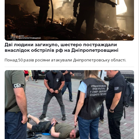
Дві людини загинуло, шестеро постраждали
внаслідок обстрілів рф на Дніпропетровщині
Понад 50 разів росіяни атакували Дніпропетровську області.