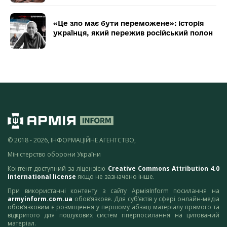
«Це зло має бути переможене»: історія
українця, який пережив російський полон
© 2018 - 2026, ІНФОРМАЦІЙНЕ АГЕНТСТВО,
Міністерство оборони України
Контент доступний за ліцензією
Creative Commons Attribution 4.0
International license
якщо не зазначено інше.
При використанні контенту з сайту АрміяInform посилання на
armyinform.com.ua
обов’язкове. Для суб’єктів у сфері онлайн-медіа
обов’язковим є розміщення у першому абзаці матеріалу прямого та
відкритого для пошукових систем гіперпосилання на цитований
матеріал.