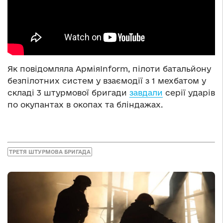
Як повідомляла АрміяInform, пілоти батальйону
безпілотних систем у взаємодії з 1 мехбатом у
складі 3 штурмової бригади
завдали
серії ударів
по окупантах в окопах та бліндажах.
ТРЕТЯ ШТУРМОВА БРИГАДА