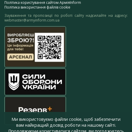
Політика користування сайтом АрміяInform
Політика використання файлів cookie
Зауваження та пропозиції по роботі сайту надсилайте на адресу:
webmaster@armyinform.com.ua
Ми використовуємо файли cookie, щоб забезпечити
вам найкращий досвід роботи на нашому сайті.
Продовжуючи користуватися сайтом, ви погоджуєтесь
press@armyinform.com.ua