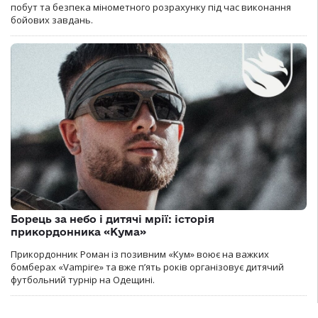
побут та безпека мінометного розрахунку під час виконання
бойових завдань.
Борець за небо і дитячі мрії: історія
прикордонника «Кума»
Прикордонник Роман із позивним «Кум» воює на важких
бомберах «Vampire» та вже п’ять років організовує дитячий
футбольний турнір на Одещині.