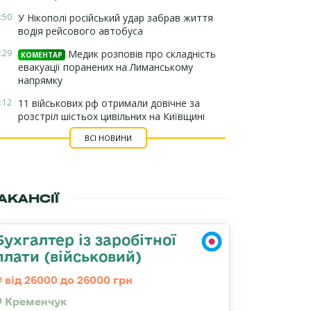
:50
У Нікополі російський удар забрав життя
водія рейсового автобуса
:29
Медик розповів про складність
КОМЕНТАР
евакуації поранених на Лиманському
напрямку
:12
11 військових рф отримали довічне за
розстріл шістьох цивільних на Київщині
ВСІ НОВИНИ
АКАНСІЇ
Бухгалтер із заробітної
плати (військовий)
від 26000 до 26000 грн
Кременчук