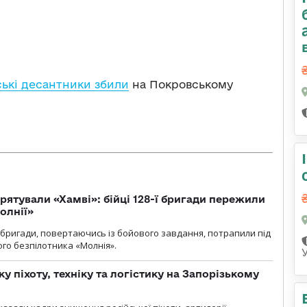
ські десантники збили
на Покровському
рятували «Хамві»: бійці 128-ї бригади пережили
олнії»
ї бригади, повертаючись із бойового завдання, потрапили під
ого безпілотника «Молнія».
у піхоту, техніку та логістику на Запорізькому