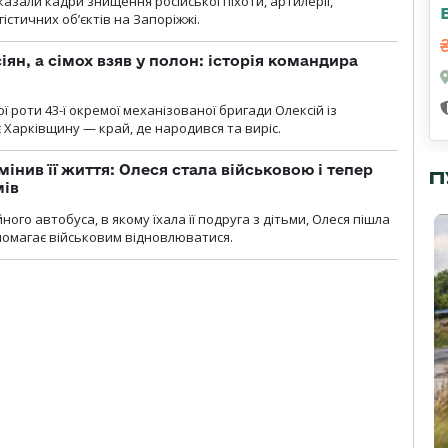
азали кадри знищення російської піхоти, артилерії,
гістичних об’єктів на Запоріжжі.
ян, а сімох взяв у полон: історія командира
ї роти 43-ї окремої механізованої бригади Олексій із
 Харківщину — край, де народився та виріс.
мінив її життя: Олеся стала військовою і тепер
П
мів
ного автобуса, в якому їхала її подруга з дітьми, Олеся пішла
опомагає військовим відновлюватися.