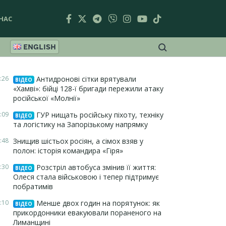
НАС
ENGLISH
:26
Антидронові сітки врятували
ВІДЕО
«Хамві»: бійці 128-ї бригади пережили атаку
російської «Молнії»
:09
ГУР нищать російську піхоту, техніку
ВІДЕО
та логістику на Запорізькому напрямку
:48
Знищив шістьох росіян, а сімох взяв у
полон: історія командира «Гіря»
:30
Розстріл автобуса змінив її життя:
ВІДЕО
Олеся стала військовою і тепер підтримує
побратимів
:10
Менше двох годин на порятунок: як
ВІДЕО
прикордонники евакуювали пораненого на
Лиманщині