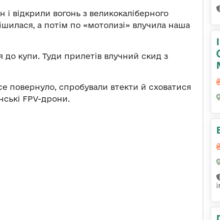
 і відкрили вогонь з великокаліберного
ішилася, а потім по «мотолизі» влучила наша
ся до купи. Туди прилетів влучний скид з
все повернуло, спробували втекти й сховатися
їнські FPV-дрони.