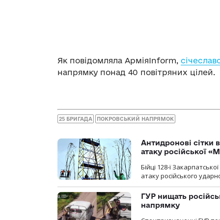
Як повідомляла АрміяInform,
січеслав
напрямку понад 40 повітряних цілей.
25 БРИГАДА
ПОКРОВСЬКИЙ НАПРЯМОК
Антидронові сітки в
атаку російської «М
Бійці 128-ї Закарпатсько
атаку російського ударн
ГУР нищать російськ
напрямку