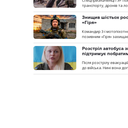
Спецпризначенці ГУР пок
транспорту, дронів та ло
Знищив шістьох росі
«Гіря»
Командир 3-ї мотопіхотно
позивним «Гіря» захищає
Розстріл автобуса з
підтримує побрати
Після розстрілу евакуацій
до війська. Нині вона д