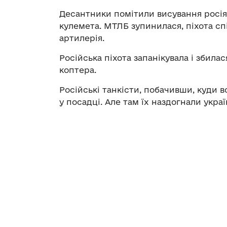
Десантники помітили висування росіян
кулемета. МТЛБ зупинилася, піхота сп
артилерія.
Російська піхота запанікувала і збила
коптера.
Російські танкісти, побачивши, куди 
у посадці. Але там їх наздогнали укра