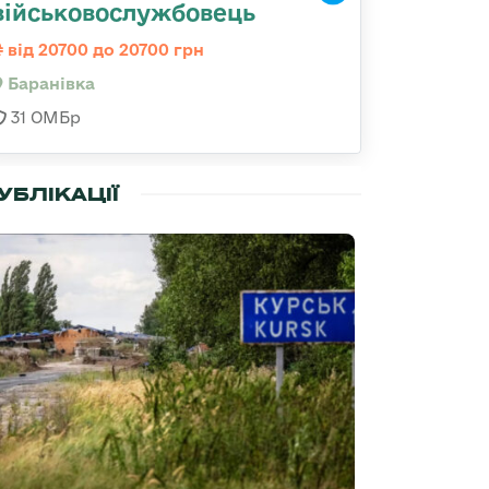
військовослужбовець
від 20700 до 20700 грн
Баранівка
31 ОМБр
УБЛІКАЦІЇ