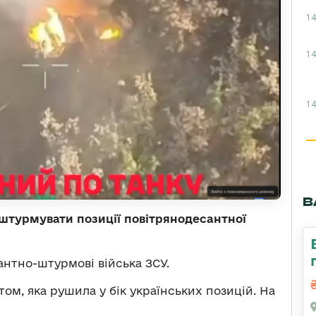
14
14
14
В
штурмувати позиції повітрянодесантної
нтно-штурмові війська ЗСУ.
м, яка рушила у бік українських позицій. На