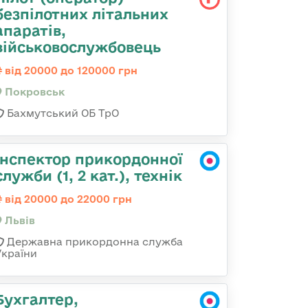
безпілотних літальних
апаратів,
військовослужбовець
від 20000 до 120000 грн
Покровськ
Бахмутський ОБ ТрО
Інспектор прикордонної
служби (1, 2 кат.), технік
від 20000 до 22000 грн
Львів
Державна прикордонна служба
України
Бухгалтер,