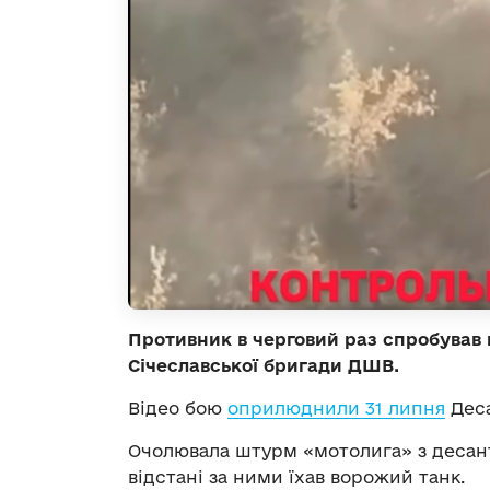
Противник в черговий раз спробував 
Січеславської бригади ДШВ.
Відео бою
оприлюднили 31 липня
Деса
Очолювала штурм «мотолига» з десанто
відстані за ними їхав ворожий танк.