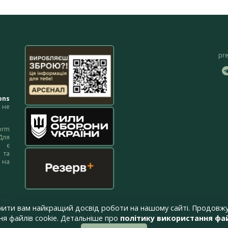
pr
ons
не
orm
Для
м є
 та
 на
 на
чити вам найкращий досвід роботи на нашому сайті. Продовжу
я файлів cookie. Детальніше про
політику використання фай