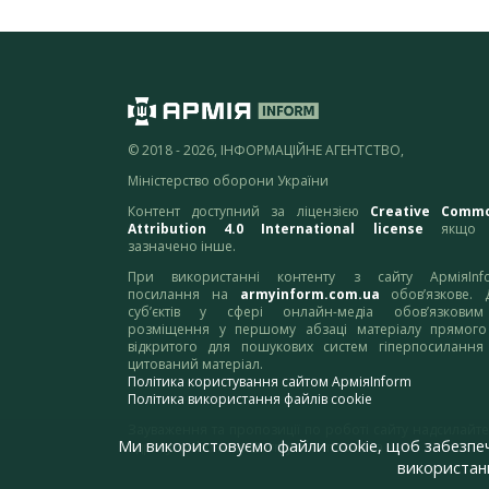
© 2018 - 2026, ІНФОРМАЦІЙНЕ АГЕНТСТВО,
Міністерство оборони України
Контент доступний за ліцензією
Creative Comm
Attribution 4.0 International license
якщо 
зазначено інше.
При використанні контенту з сайту АрміяInf
посилання на
armyinform.com.ua
обов’язкове. 
суб’єктів у сфері онлайн-медіа обов’язкови
розміщення у першому абзаці матеріалу прямого
відкритого для пошукових систем гіперпосилання
цитований матеріал.
Політика користування сайтом АрміяInform
Політика використання файлів cookie
Зауваження та пропозиції по роботі сайту надсилайте
Ми використовуємо файли cookie, щоб забезпе
адресу:
webmaster@armyinform.com.ua
використанн