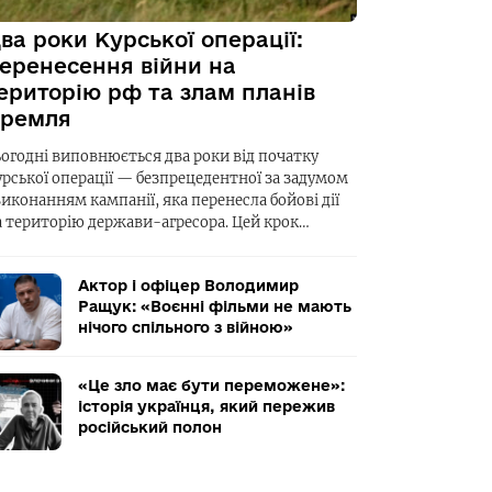
ва роки Курської операції:
еренесення війни на
ериторію рф та злам планів
ремля
ьогодні виповнюється два роки від початку
урської операції — безпрецедентної за задумом
виконанням кампанії, яка перенесла бойові дії
а територію держави-агресора. Цей крок…
Актор і офіцер Володимир
Ращук: «Воєнні фільми не мають
нічого спільного з війною»
«Це зло має бути переможене»:
історія українця, який пережив
російський полон