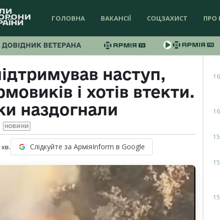
ГОЛОВНА
ВАКАНСІЇ
СОЦЗАХИСТ
ПРО 
ДОВІДНИК ВЕТЕРАНА
ідтримував наступ,
16
овиків і хотів втекти.
ки наздогнали
16
НОВИНИ
15
Слідкуйте за АрміяInform в Google
хв.
15
15