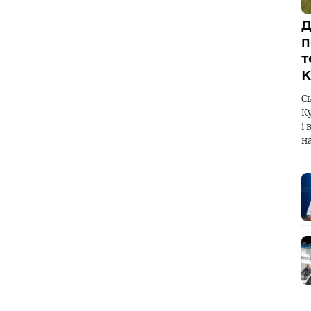
Д
п
т
К
С
К
і 
н