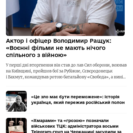
Актор і офіцер Володимир Ращук:
«Воєнні фільми не мають нічого
спільного з війною»
У перші дні вторгнення він став до лав Сил оборони, воював
на Київщині, пройшов бої за Рубіжне, Сєвєродонецьк
і Бахмут, командував ротою батальйону «Свобода», а нині…
«Це зло має бути переможене»: історія
українця, який пережив російський полон
«Хмарами» та «грозою» позначали
військових ТЦК: адміністратора восьми
Telegram-груп на Черкащині засудили за