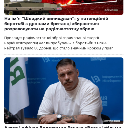
На ім’я “Швидкий винищувач”: у потенційній
боротьбі з дронами британці збираються
розраховувати на радіочастотну зброю
Приладдя радіочастотної зброї спрямованої енергії
RapidDestroyer під час випробувань із боротьби з БпЛА
нейтралізувало 80 дронів, що стало значним кроком у праг
Актор і офіцер Володимир Ращук: «Воєнні фільми