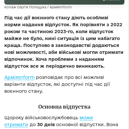
Колаж Сергія Поліщука / АрміяInform
Під час дії воєнного стану діють особливі
норми надання відпусток. Як порівняти з 2022
роком та частиною 2023-го, коли відпусток
майже не було, нині ситуація із цим набагато
краща. Поступово в законодавстві додаються
нові можливості, аби військові могли отримати
відпочинок. Хоча проблеми з наданням
відпусток все ж періодично виникають.
АрміяInform
розповідає про всі можливі
варіанти відпусток, які доступні під час дії
воєнного стану.
Основна відпустка
Щороку військовослужбовець
може
отримати
до
30 днів
основної відпустки. Вона