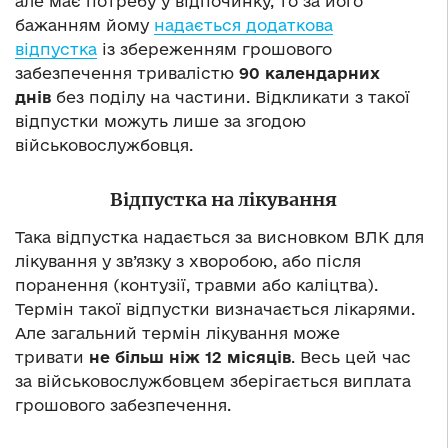
але має потребу у відпочинку, то за його
бажанням йому
надається додаткова
відпустка
із збереженням грошового
забезпечення тривалістю
90 календарних
днів
без поділу на частини. Відкликати з такої
відпустки можуть лише за згодою
військовослужбовця.
Відпустка на лікування
Така відпустка надається за висновком ВЛК для
лікування у зв’язку з хворобою, або після
поранення (контузії, травми або каліцтва).
Термін такої відпустки визначається лікарями.
Але загальний термін лікування може
тривати
не більш ніж 12 місяців
. Весь цей час
за військовослужбовцем зберігається виплата
грошового забезпечення.