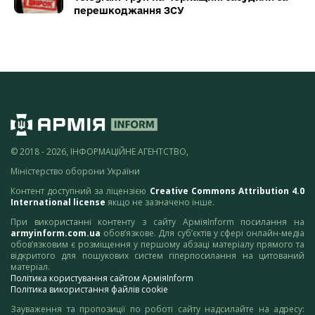
перешкоджання ЗСУ
© 2018 - 2026, ІНФОРМАЦІЙНЕ АГЕНТСТВО,
Міністерство оборони України
Контент доступний за ліцензією
Creative Commons Attribution 4.0
International license
якщо не зазначено інше.
При використанні контенту з сайту АрміяInform посилання на
armyinform.com.ua
обов’язкове. Для суб’єктів у сфері онлайн-медіа
обов’язковим є розміщення у першому абзаці матеріалу прямого та
відкритого для пошукових систем гіперпосилання на цитований
матеріал.
Політика користування сайтом АрміяInform
Політика використання файлів cookie
Зауваження та пропозиції по роботі сайту надсилайте на адресу: