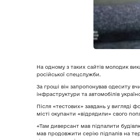
На одному з таких сайтів молодик вик
російської спецслужби.
За гроші він запропонував одеситу вчи
інфраструктури та автомобілів україн
Після «тестових» завдань у вигляді ф
місті окупанти «відрядили» свого поп
«Там диверсант мав підпалити будівлю
мав продовжити серію підпалів на те