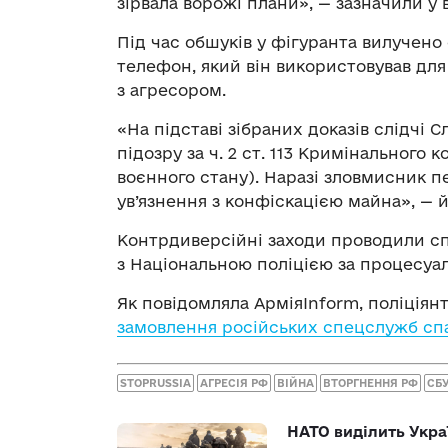
зірвала ворожі плани», — зазначили у 
Під час обшуків у фігуранта вилучен
телефон, який він використовував для
з агресором.
«На підставі зібраних доказів слідчі
підозру за ч. 2 ст. 113 Кримінального 
воєнного стану). Наразі зловмисник п
ув’язнення з конфіскацією майна», — 
Контрдиверсійні заходи проводили спі
з Національною поліцією за процесуал
Як повідомляла АрміяInform, поліціян
замовлення російських спецслужб сп
STOPRUSSIA
АГРЕСІЯ РФ
ВІЙНА
ВТОРГНЕННЯ РФ
СБ
НАТО виділить Укра