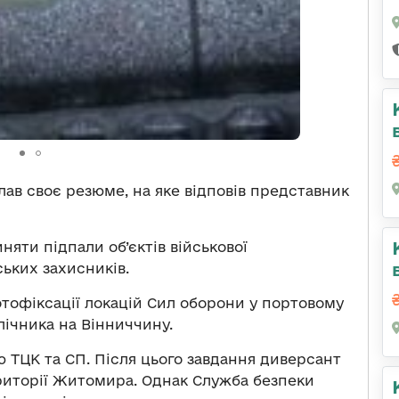
лав своє резюме, на яке відповів представник
няти підпали об’єктів військової
ських захисників.
отофіксації локацій Сил оборони у портовому
лічника на Вінниччину.
 ТЦК та СП. Після цього завдання диверсант
риторії Житомира. Однак Служба безпеки