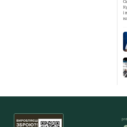
С
К
і 
н
pr