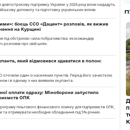
 довгострокову підтримку України: у 2026 році вони нададуть
ійськову допомогу та підготовку українських воїнів.
П
ми»: боєць ССО «Дацент» розповів, як вижив
нення на Курщині
ня під обстрілом і сила побратимства: екскомандир
» розповів про свій шлях.
упанта, який відмовився здаватися в полон:
О оточили один із населених пунктів. Перед його зачисткою
ном і в одному з них виявили окупанта.
ної оплати одразу: Міноборони запустило
приємств ОПК
Д
ограму пільгового фінансового лізингу для підприємств ОПК,
п
 та отримувати необхідне обладнання під 5% річних.
т
К