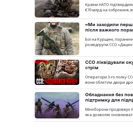
Країни НАТО підтвердили
€70 млрд на озброєння, в
«Ми заходили перши
після важкого пора
Бої на Курщині, поранен
розвідгрупи ССО «Дацент
ССО ліквідували ок
стрім
Оператори 3-го полку СС
вони облетіли двори дро
Обладнання без пов
підтримку для під
Міноборони продовжує пр
яка дозволяє оновлювати