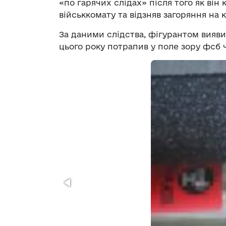
«по гарячих слідах» після того як він
військкомату та відзняв загоряння на
За даними слідства, фігурантом вияви
цього року потрапив у поле зору фсб 