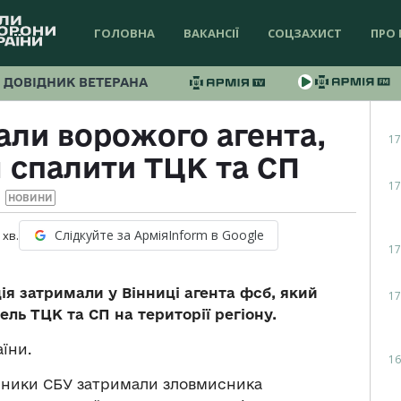
ГОЛОВНА
ВАКАНСІЇ
СОЦЗАХИСТ
ПРО 
ДОВІДНИК ВЕТЕРАНА
али ворожого агента,
17
 спалити ТЦК та СП
17
НОВИНИ
Слідкуйте за АрміяInform в Google
хв.
17
ія затримали у Вінниці агента фсб, який
17
ль ТЦК та СП на території регіону.
їни.
16
ідники СБУ затримали зловмисника