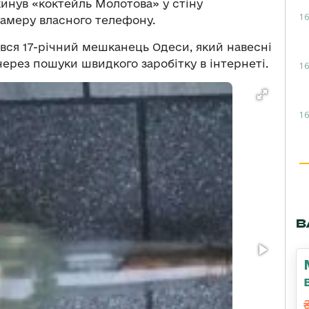
 кинув «коктейль Молотова» у стіну
16
 камеру власного телефону.
вся 17-річний мешканець Одеси, який навесні
через пошуки швидкого заробітку в інтернеті.
16
16
В