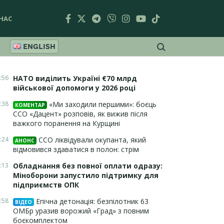
НАС
ENGLISH
:56
НАТО виділить Україні €70 млрд
військової допомоги у 2026 році
:38
«Ми заходили першими»: боєць
КОМЕНТАР
ССО «Дацент» розповів, як вижив після
важкого поранення на Курщині
:24
ССО ліквідували окупанта, який
АНОНС
відмовився здаватися в полон: стрім
:13
Обладнання без повної оплати одразу:
Міноборони запустило підтримку для
підприємств ОПК
:58
Епічна детонація: безпілотник 63
ВІДЕО
ОМБр уразив ворожий «Град» з повним
боєкомплектом