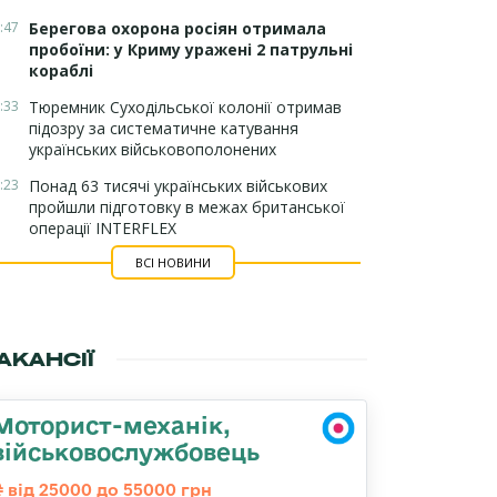
:47
Берегова охорона росіян отримала
пробоїни: у Криму уражені 2 патрульні
кораблі
:33
Тюремник Суходільської колонії отримав
підозру за систематичне катування
українських військовополонених
:23
Понад 63 тисячі українських військових
пройшли підготовку в межах британської
операції INTERFLEX
ВСІ НОВИНИ
АКАНСІЇ
Моторист-механік,
військовослужбовець
від 25000 до 55000 грн