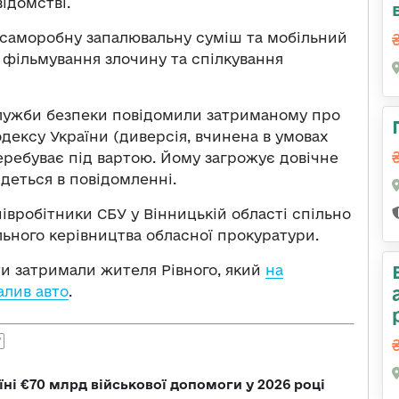
відомстві.
о саморобну запалювальну суміш та мобільний
 фільмування злочину та спілкування
 Служби безпеки повідомили затриманому про
кодексу України (диверсія, вчинена в умовах
еребуває під вартою. Йому загрожує довічне
йдеться в повідомленні.
вробітники СБУ у Вінницькій області спільно
ьного керівництва обласної прокуратури.
ти затримали жителя Рівного, який
на
алив авто
.
У
їні €70 млрд військової допомоги у 2026 році