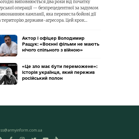
ьогодні виповнюється два роки від початку
урської операції — безпрецедентної за задумом
виконанням кампанії, яка перенесла бойові дії
а територію держави-агресора. Цей крок…
Актор і офіцер Володимир
Ращук: «Воєнні фільми не мають
нічого спільного з війною»
«Це зло має бути переможене»:
історія українця, який пережив
російський полон
ess@armyinform.com.ua