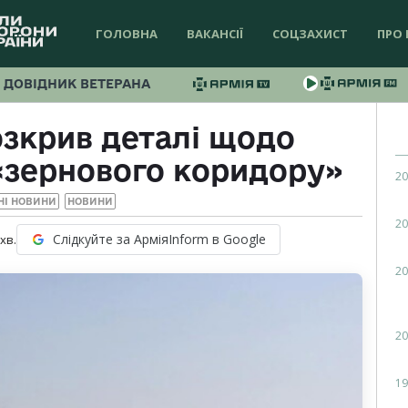
ГОЛОВНА
ВАКАНСІЇ
СОЦЗАХИСТ
ПРО 
ДОВІДНИК ВЕТЕРАНА
зкрив деталі щодо
«зернового коридору»
20
НІ НОВИНИ
НОВИНИ
20
Слідкуйте за АрміяInform в Google
хв.
20
20
19