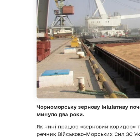
Чорноморську зернову ініціативу поча
минуло два роки.
Як нині працює «зерновий коридор» та
речник Військово-Морських Сил ЗС Ук