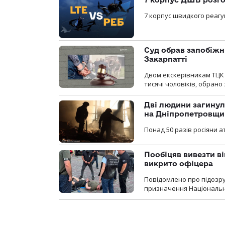
7 корпус швидкого реагу
Суд обрав запобіжн
Закарпатті
Двом екскерівникам ТЦК 
тисячі чоловіків, обрано
Дві людини загинул
на Дніпропетровщи
Понад 50 разів росіяни 
Пообіцяв вивезти ві
викрито офіцера
Повідомлено про підозр
призначення Національної 