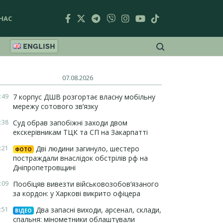
НАС
ENGLISH
07.08.2026
:49
7 корпус ДШВ розгортає власну мобільну
мережу сотового зв’язку
:38
Суд обрав запобіжні заходи двом
екскерівникам ТЦК та СП на Закарпатті
:21
Дві людини загинуло, шестеро
ФОТО
постраждали внаслідок обстрілів рф на
Дніпропетровщині
:09
Пообіцяв вивезти військовозобов’язаного
за кордон: у Харкові викрито офіцера
:51
Два запасні виходи, арсенал, склади,
ВІДЕО
спальня: мінометники облаштували