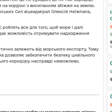
 на кордоні з висипанням збіжжя на землю.
рських Сил віцеадмірал Олексій Неїжпапа,
роблять все для того, щоб море і далі
 дає можливість отримувати надходження
тично залежить від морського експорту. Тому
яка дозволяє забезпечити безпеку цивільного
цього коридору насправді неможливо.
ртає власну мобільну мережу сотового зв’язку