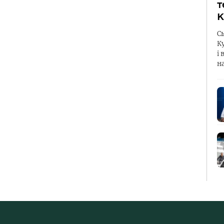
т
К
С
К
і 
н