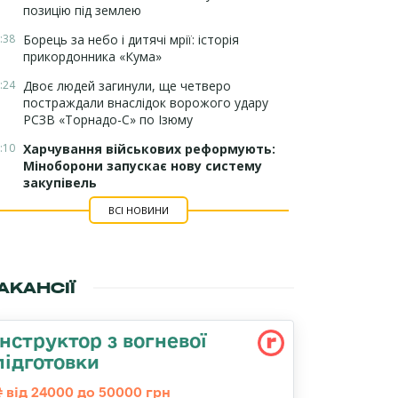
позицію під землею
:38
Борець за небо і дитячі мрії: історія
прикордонника «Кума»
:24
Двоє людей загинули, ще четверо
постраждали внаслідок ворожого удару
РСЗВ «Торнадо-С» по Ізюму
:10
Харчування військових реформують:
Міноборони запускає нову систему
закупівель
ВСІ НОВИНИ
АКАНСІЇ
Інструктор з вогневої
підготовки
від 24000 до 50000 грн