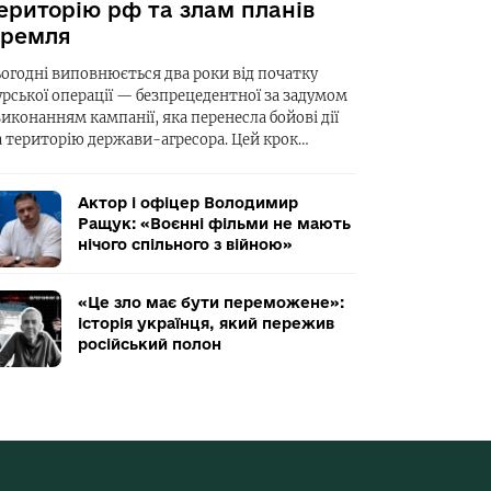
ериторію рф та злам планів
ремля
ьогодні виповнюється два роки від початку
урської операції — безпрецедентної за задумом
виконанням кампанії, яка перенесла бойові дії
а територію держави-агресора. Цей крок…
Актор і офіцер Володимир
Ращук: «Воєнні фільми не мають
нічого спільного з війною»
«Це зло має бути переможене»:
історія українця, який пережив
російський полон