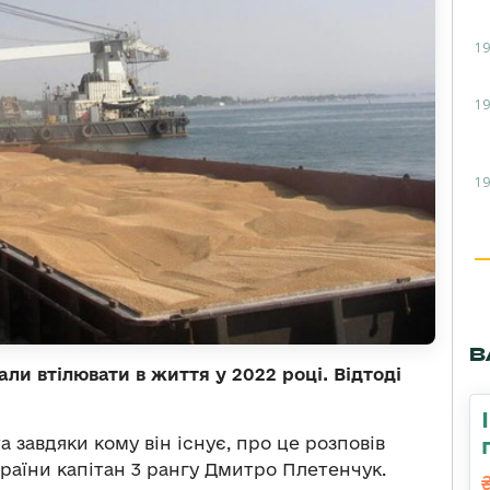
19
19
19
В
ли втілювати в життя у 2022 році. Відтоді
 завдяки кому він існує, про це розповів
раїни капітан 3 рангу Дмитро Плетенчук.