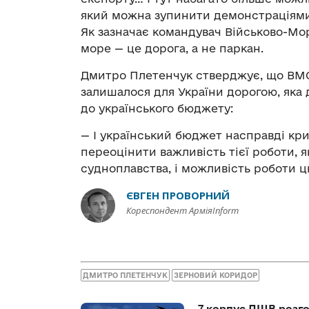
який можна зупинити демонстраціями
Як зазначає командувач Військово-Мо
море — це дорога, а не паркан.
Дмитро Плетенчук стверджує, що ВМС 
залишалося для України дорогою, яка
до українського бюджету:
— І український бюджет насправді кри
переоцінити важливість тієї роботи, 
судноплавства, і можливість роботи 
ЄВГЕН ПРОВОРНИЙ
Кореспондент АрміяInform
ДМИТРО ПЛЕТЕНЧУК
ЗЕРНОВИЙ КОРИДОР
7 корпус ДШВ розго