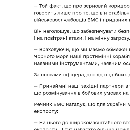
— Той факт, що про зерновий коридор 
говорить лише про те, що він стабіль
військовослужбовців ВМС і приданих п
Він наголошує, що забезпечувати безп
і на повітряні атаки, і на мінну загроз
— Враховуючи, що ми маємо обмежени
Чорного моря наші протимінні кораблі,
наявними інструментами, наявним ос
За словами офіцера, досвід подібних ді
— Принаймні наші західні партнери в т
що розмінування в бойових умовах на 
Речник ВМС нагадує, що для України
експорту:
— На нього до широкомасштабного вт
експорту… І тут набагато більше можл