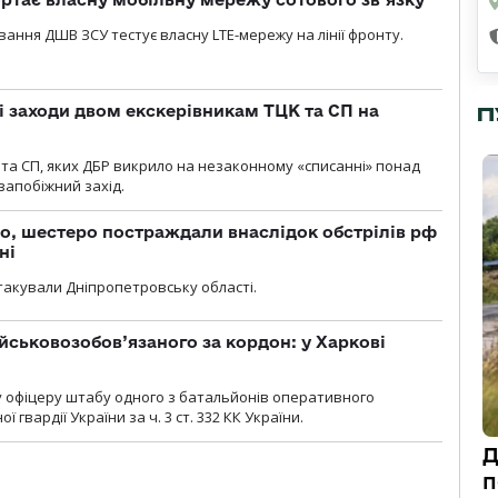
вання ДШВ ЗСУ тестує власну LTE-мережу на лінії фронту.
і заходи двом екскерівникам ТЦК та СП на
П
та СП, яких ДБР викрило на незаконному «списанні» понад
 запобіжний захід.
о, шестеро постраждали внаслідок обстрілів рф
ні
атакували Дніпропетровську області.
йськовозобов’язаного за кордон: у Харкові
у офіцеру штабу одного з батальйонів оперативного
гвардії України за ч. 3 ст. 332 КК України.
Д
п