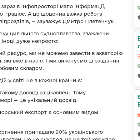
зараз в інфопросторі мало інформації,
но працює. А це щоденна важка робота
ідрозділів, — зауважує Дмитро Плетенчук.
еку цивільного судноплавства, зважаючи
у, іноді дуже непросто:
й ресурс, ми не можемо завести в акваторію
 які вже в нас є. І ми виконуємо ці завдання
обовим складом.
й у світі не в кожної країни є:
акому досвіді зацікавлені. Тому
морі — це унікальний досвід.
 морський експорт є основним видом
оргнення припадало 90% українського
ивостей. Це не суходол, це не той коридор,