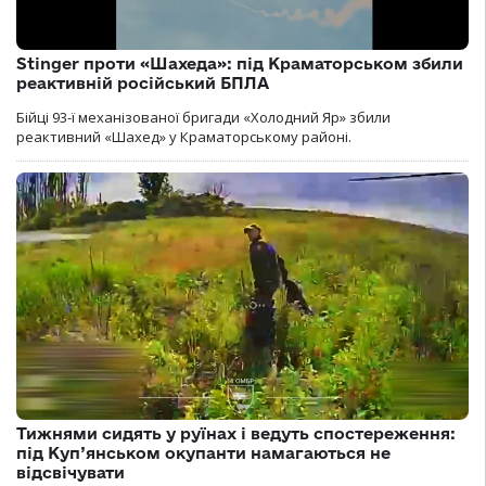
Stinger проти «Шахеда»: під Краматорськом збили
реактивній російський БПЛА
Бійці 93-ї механізованої бригади «Холодний Яр» збили
реактивний «Шахед» у Краматорському районі.
Тижнями сидять у руїнах і ведуть спостереження:
під Куп’янськом окупанти намагаються не
відсвічувати