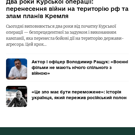
Два роки Курської операції:
перенесення війни на територію рф та
злам планів Кремля
Сьогодні виповнюється два роки від початку Курської
операції — безпрецедентної за задумом і виконанням
кампанії, яка перенесла бойові дії на територію держави-
агресора. Цей крок…
Актор і офіцер Володимир Ращук: «Воєнні
фільми не мають нічого спільного з
війною»
«Це зло має бути переможене»: історія
українця, який пережив російський полон