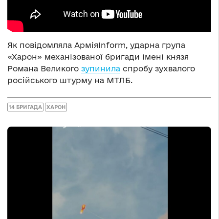
Як повідомляла АрміяInform, ударна група
«Харон» механізованої бригади імені князя
Романа Великого
зупинила
спробу зухвалого
російського штурму на МТЛБ.
14 БРИГАДА
ХАРОН