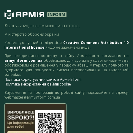
© 2018 - 2026, ІНФОРМАЦІЙНЕ АГЕНТСТВО,
Міністерство оборони України
Контент доступний за ліцензією
Creative Commons Attribution 4.0
International license
якщо не зазначено інше.
При використанні контенту з сайту АрміяInform посилання на
armyinform.com.ua
обов’язкове. Для суб’єктів у сфері онлайн-медіа
обов’язковим є розміщення у першому абзаці матеріалу прямого та
відкритого для пошукових систем гіперпосилання на цитований
матеріал.
Політика користування сайтом АрміяInform
Політика використання файлів cookie
Зауваження та пропозиції по роботі сайту надсилайте на адресу:
webmaster@armyinform.com.ua