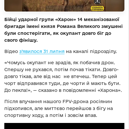
Бійці ударної групи «Харон» 14 механізованої
бригади імені князя Романа Великого змушені
були спостерігати, як окупант довго біг до
свого фінішу.
Відео
з’явилося 31 липня
на каналі підрозділу.
«Чомусь окупант не зрадів, як побачив дрон.
Спершу не рухався, потім почав тікати. Довго-
довго тікав, але від нас не втечеш. Тепер цей
чорт відправився туди, де чорти й мають бути.
До пекла!», — сказано в повідомленні «Харона».
Після влучання нашого FPV-дрона росіянин
підхопився, але миттєво перейшов з бігу на
спортивну ходу, а потім і зовсім впав.