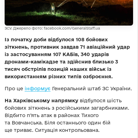
ЗСУ. Джерело фото: facebook.com/GeneralStaff.ua
Із початку доби відбулося 108 бойових
зіткнень, противник завдав 71 авіаційний удар
із застосуванням 107 КАБів, 340 ударів
дронами-камікадзе та здійснив близько 3
тисяч обстрілів позицій наших військ із
використанням різних типів озброєння.
Про це
інформує
Генеральний штаб ЗС України.
На Харківському напрямку
відбулося шість
бойових зіткнень з російськими загарбниками.
Відбито п’ять атак в районах Тихого
та Вовчанська. Біля останнього один бій
ще триває. Ситуація контрольована.