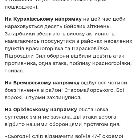
пошкоджені.
На Курахівському напрямку
на цей час доби
нараховується десять бойових зіткнень.
Загарбники зберігають високу активність,
намагаючись просунутися в районах населених
пунктів Красногорівка та Парасковіївка.
Підрозділи Сил оборони відбили дев’ять атак
противника, одна атака, поблизу Красногорівки,
триває.
На Времівському напрямку
відбулося чотири
боєзіткнення в районі Старомайорського. Всі
ворожі штурми захлинулися.
На Оріхівському напрямку
обстановка
суттєвих змін не зазнала, дві атаки ворога
відбито нашими оборонцями протягом дня.
«Сьогодні слід відзначити воїнів 47-ї окремої