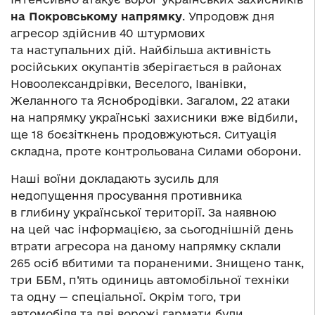
на Покровському напрямку
. Упродовж дня
агресор здійснив 40 штурмових
та наступальних дій. Найбільша активність
російських окупантів зберігається в районах
Новоолександрівки, Веселого, Іванівки,
Желанного та Яснобродівки. Загалом, 22 атаки
на напрямку українські захисники вже відбили,
ще 18 боєзіткнень продовжуються. Ситуація
складна, проте контрольована Силами оборони.
Наші воїни докладають зусиль для
недопущення просування противника
в глибину української території. За наявною
на цей час інформацією, за сьогоднішній день
втрати агресора на даному напрямку склали
265 осіб вбитими та пораненими. Знищено танк,
три ББМ, п’ять одиниць автомобільної техніки
та одну — спеціальної. Окрім того, три
автомобіля та дві ворожі гармати були