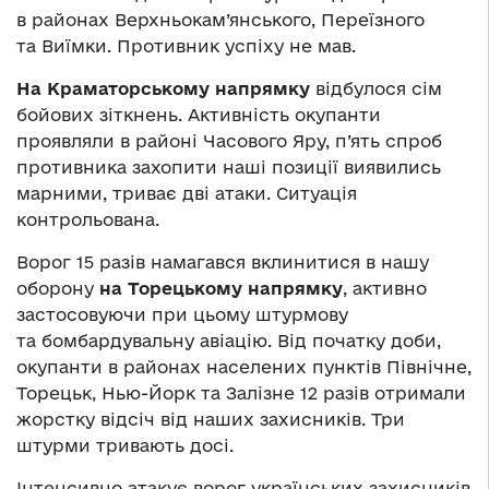
в районах Верхньокам’янського, Переїзного
та Виїмки. Противник успіху не мав.
На Краматорському напрямку
відбулося сім
бойових зіткнень. Активність окупанти
проявляли в районі Часового Яру, п’ять спроб
противника захопити наші позиції виявились
марними, триває дві атаки. Ситуація
контрольована.
Ворог 15 разів намагався вклинитися в нашу
оборону
на Торецькому напрямку
, активно
застосовуючи при цьому штурмову
та бомбардувальну авіацію. Від початку доби,
окупанти в районах населених пунктів Північне,
Торецьк, Нью-Йорк та Залізне 12 разів отримали
жорстку відсіч від наших захисників. Три
штурми тривають досі.
Інтенсивно атакує ворог українських захисників