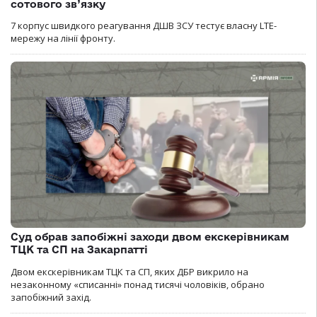
сотового зв’язку
7 корпус швидкого реагування ДШВ ЗСУ тестує власну LTE-
мережу на лінії фронту.
Суд обрав запобіжні заходи двом екскерівникам
ТЦК та СП на Закарпатті
Двом екскерівникам ТЦК та СП, яких ДБР викрило на
незаконному «списанні» понад тисячі чоловіків, обрано
запобіжний захід.