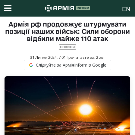
EN
Армія рф продовжує штурмувати
позиції наших військ: Сили оборони
відбили майже 110 атак
НОВИНИ
31 Липня 2024, 7:01
Прочитаєте за:
2
хв.
Слідкуйте за АрміяInform в Google