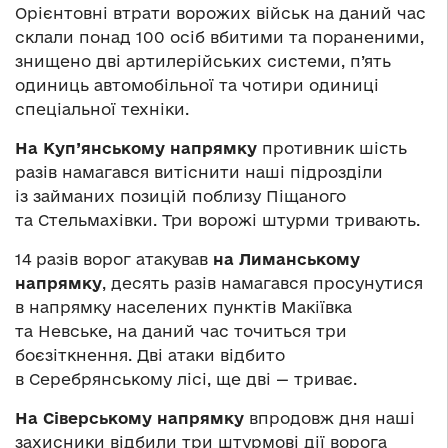
Орієнтовні втрати ворожих військ на даний час
склали понад 100 осіб вбитими та пораненими,
знищено дві артилерійських системи, п’ять
одиниць автомобільної та чотири одиниці
спеціальної техніки.
На Куп’янському напрямку
противник шість
разів намагався витіснити наші підрозділи
із займаних позицій поблизу Піщаного
та Стельмахівки. Три ворожі штурми тривають.
14 разів ворог атакував
на Лиманському
напрямку
, десять разів намагався просунутися
в напрямку населених пунктів Макіївка
та Невське, на даний час точиться три
боєзіткнення. Дві атаки відбито
в Серебрянському лісі, ще дві — триває.
На Сіверському напрямку
впродовж дня наші
захисники відбили три штурмові дії ворога