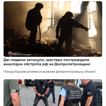
Дві людини загинуло, шестеро постраждали
внаслідок обстрілів рф на Дніпропетровщині
Понад 50 разів росіяни атакували Дніпропетровську області.