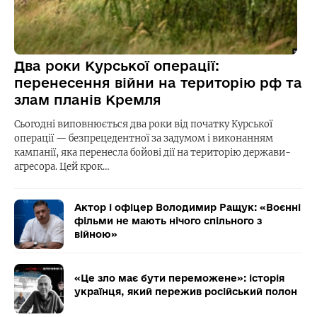
Два роки Курської операції:
перенесення війни на територію рф та
злам планів Кремля
Сьогодні виповнюється два роки від початку Курської
операції — безпрецедентної за задумом і виконанням
кампанії, яка перенесла бойові дії на територію держави-
агресора. Цей крок…
Актор і офіцер Володимир Ращук: «Воєнні
фільми не мають нічого спільного з
війною»
«Це зло має бути переможене»: історія
українця, який пережив російський полон