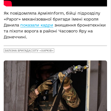
Як повідомляла АрміяInform, бійці підрозділу
«Рарог» механізованої бригади імені короля
Данила
показали кадри
знищення бронетехніки
та піхоти ворога в районі Часового Яру на
Донеччині.
ЗАЛІЗНА БРИГАДА
ОТУ «ХАРКІВ»