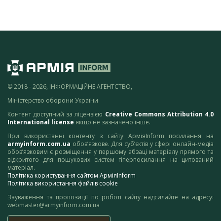
© 2018 - 2026, ІНФОРМАЦІЙНЕ АГЕНТСТВО,
Міністерство оборони України
Контент доступний за ліцензією
Creative Commons Attribution 4.0
International license
якщо не зазначено інше.
При використанні контенту з сайту АрміяInform посилання на
armyinform.com.ua
обов’язкове. Для суб’єктів у сфері онлайн-медіа
обов’язковим є розміщення у першому абзаці матеріалу прямого та
відкритого для пошукових систем гіперпосилання на цитований
матеріал.
Політика користування сайтом АрміяInform
Політика використання файлів cookie
Зауваження та пропозиції по роботі сайту надсилайте на адресу:
webmaster@armyinform.com.ua