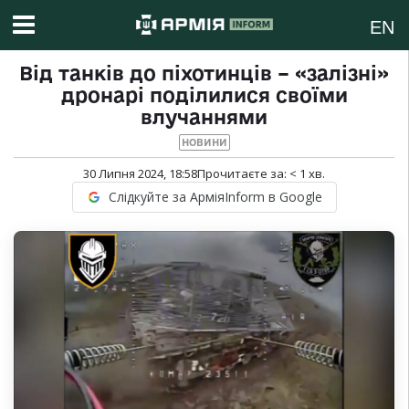
EN
Від танків до піхотинців – «залізні»
дронарі поділилися своїми
влучаннями
НОВИНИ
30 Липня 2024, 18:58
Прочитаєте за:
< 1
хв.
Слідкуйте за АрміяInform в Google