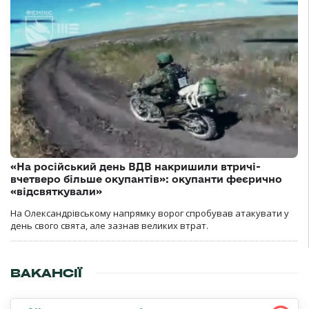
«На російський день ВДВ накришили втричі-
вчетверо більше окупантів»: окупанти феєрично
«відсвяткували»
На Олександрівському напрямку ворог спробував атакувати у
день свого свята, але зазнав великих втрат.
ВАКАНСІЇ