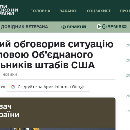
ГОЛОВНА
ВАКАНСІЇ
СОЦЗАХИСТ
ПРО 
ДОВІДНИК ВЕТЕРАНА
ий обговорив ситуацію
20
оловою Об’єднаного
20
льників штабів США
20
НОВИНИ
Слідкуйте за АрміяInform в Google
хв.
20
19