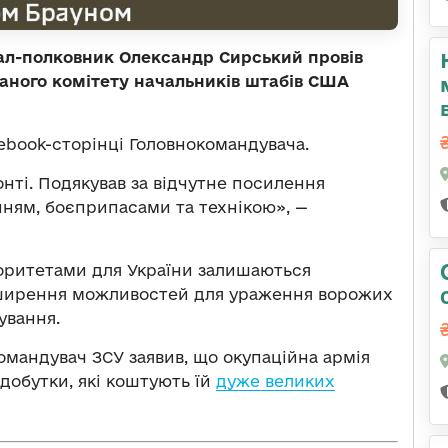
ал-полковник Олександр Сирський провів
аного комітету начальників штабів США
ebook-сторінці Головнокомандувача.
нті. Подякував за відчутне посилення
нням, боєприпасами та технікою», —
оритетами для України залишаються
озширення можливостей для ураження ворожих
ування.
омандувач ЗСУ заявив, що окупаційна армія
здобутки, які коштують їй
дуже великих