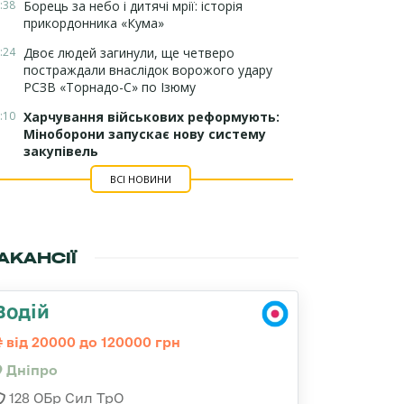
:38
Борець за небо і дитячі мрії: історія
прикордонника «Кума»
:24
Двоє людей загинули, ще четверо
постраждали внаслідок ворожого удару
РСЗВ «Торнадо-С» по Ізюму
:10
Харчування військових реформують:
Міноборони запускає нову систему
закупівель
ВСІ НОВИНИ
АКАНСІЇ
Водій
від 20000 до 120000 грн
Дніпро
128 ОБр Сил ТрО