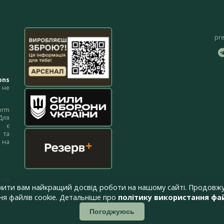
pr
ons
не
orm
Для
м є
 та
 на
 на
чити вам найкращий досвід роботи на нашому сайті. Продовжу
я файлів cookie. Детальніше про
політику використання фай
Погоджуюсь