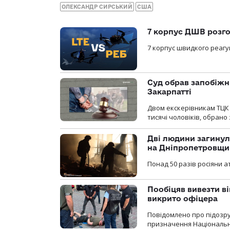
ОЛЕКСАНДР СИРСЬКИЙ
США
7 корпус ДШВ розго
7 корпус швидкого реагу
Суд обрав запобіжн
Закарпатті
Двом екскерівникам ТЦК 
тисячі чоловіків, обрано
Дві людини загинул
на Дніпропетровщи
Понад 50 разів росіяни 
Пообіцяв вивезти ві
викрито офіцера
Повідомлено про підозр
призначення Національної 