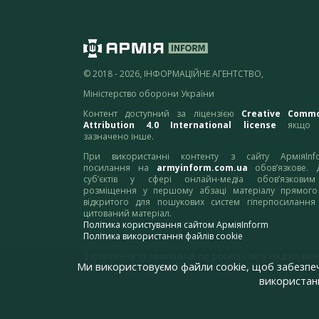
© 2018 - 2026, ІНФОРМАЦІЙНЕ АГЕНТСТВО,
Міністерство оборони України
Контент доступний за ліцензією
Creative Comm
Attribution 4.0 International license
якщо 
зазначено інше.
При використанні контенту з сайту АрміяInf
посилання на
armyinform.com.ua
обов’язкове. 
суб’єктів у сфері онлайн-медіа обов’язкови
розміщення у першому абзаці матеріалу прямого
відкритого для пошукових систем гіперпосилання
цитований матеріал.
Політика користування сайтом АрміяInform
Політика використання файлів cookie
Зауваження та пропозиції по роботі сайту надсилайте
Ми використовуємо файли cookie, щоб забезпе
адресу:
webmaster@armyinform.com.ua
використанн