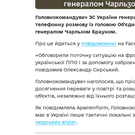
Головнокомандувач ЗС України генер
телефонну розмову із головою Об’єдн
генералом Чарльзом Брауном.
Про це йдеться у
повідомленні
на Fac
«Обговорили поточну ситуацію на фро
української ППО і за допомогу озброє
повідомив Олександр Сирський.
Головнокомандувач наголосив, що прі
досягнення переваги у повітрі та р
обʼєктів, незалежно від їхнього розташ
Як повідомляла АрміяInform, Головнок
має в Україні лише тактичні локальні 
людських втрат
.