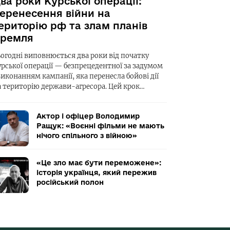
ва роки Курської операції:
еренесення війни на
ериторію рф та злам планів
ремля
ьогодні виповнюється два роки від початку
урської операції — безпрецедентної за задумом
виконанням кампанії, яка перенесла бойові дії
а територію держави-агресора. Цей крок…
Актор і офіцер Володимир
Ращук: «Воєнні фільми не мають
нічого спільного з війною»
«Це зло має бути переможене»:
історія українця, який пережив
російський полон