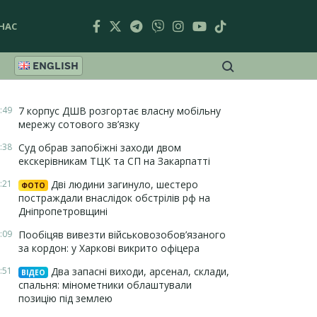
НАС
ENGLISH
:49
7 корпус ДШВ розгортає власну мобільну
мережу сотового зв’язку
:38
Суд обрав запобіжні заходи двом
екскерівникам ТЦК та СП на Закарпатті
:21
Дві людини загинуло, шестеро
ФОТО
постраждали внаслідок обстрілів рф на
Дніпропетровщині
:09
Пообіцяв вивезти військовозобов’язаного
за кордон: у Харкові викрито офіцера
:51
Два запасні виходи, арсенал, склади,
ВІДЕО
спальня: мінометники облаштували
позицію під землею