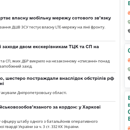
ртає власну мобільну мережу сотового зв’язку
вання ДШВ ЗСУ тестує власну LTE-мережу на лінії фронту.
і заходи двом екскерівникам ТЦК та СП на
та СП, яких ДБР викрило на незаконному «списанні» понад
 запобіжний захід.
о, шестеро постраждали внаслідок обстрілів рф
ні
атакували Дніпропетровську області.
йськовозобов’язаного за кордон: у Харкові
у офіцеру штабу одного з батальйонів оперативного
гвардії України за ч. 3 ст. 332 КК України.