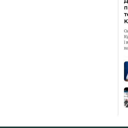
Д
п
т
К
С
К
і 
н