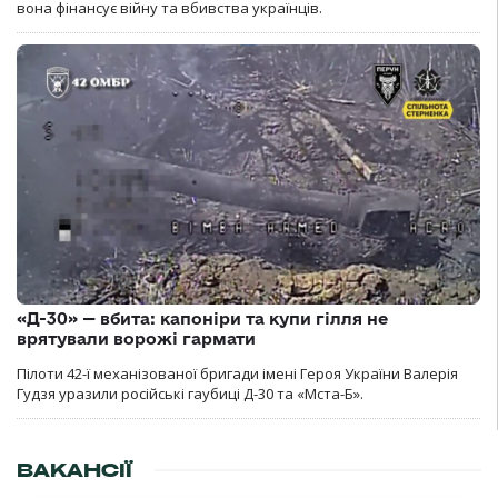
вона фінансує війну та вбивства українців.
«Д-30» — вбита: капоніри та купи гілля не
врятували ворожі гармати
Пілоти 42-ї механізованої бригади імені Героя України Валерія
Гудзя уразили російські гаубиці Д-30 та «Мста-Б».
ВАКАНСІЇ