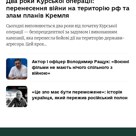
Два роки Курської операції:
перенесення війни на територію рф та
злам планів Кремля
Сьогодні виповнюється два роки від початку Курської
операції — безпрецедентної за задумом і виконанням
кампанії, яка перенесла бойові дії на територію держави-
агресора. Цей крок…
Актор і офіцер Володимир Ращук: «Воєнні
фільми не мають нічого спільного з
війною»
«Це зло має бути переможене»: історія
українця, який пережив російський полон