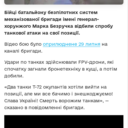
Бійці батальйону безпілотних систем
механізованої бригади імені генерал-
хорунжого Марка Безручка відбили спробу
танкової атаки на свої позиції.
Відео бою було
оприлюднене 29 липня
на
каналі бригади.
Удари по танках здійснювали FPV-дрони, які
спочатку загнали бронетехніку в кущі, а потім
добили.
«Два танки Т-72 окупантів хотіли вийти на
позиції, але ми все бачимо і знешкоджуємо!
Слава Україні! Смерть ворожим танкам», —
сказано в повідомленні бригади.