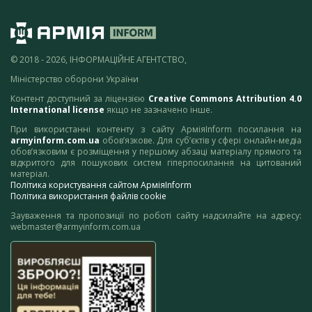
© 2018 - 2026, ІНФОРМАЦІЙНЕ АГЕНТСТВО,
Міністерство оборони України
Контент доступний за ліцензією
Creative Commons Attribution 4.0
International license
якщо не зазначено інше.
При використанні контенту з сайту АрміяInform посилання на
armyinform.com.ua
обов’язкове. Для суб’єктів у сфері онлайн-медіа
обов’язковим є розміщення у першому абзаці матеріалу прямого та
відкритого для пошукових систем гіперпосилання на цитований
матеріал.
Політика користування сайтом АрміяInform
Політика використання файлів cookie
Зауваження та пропозиції по роботі сайту надсилайте на адресу:
webmaster@armyinform.com.ua