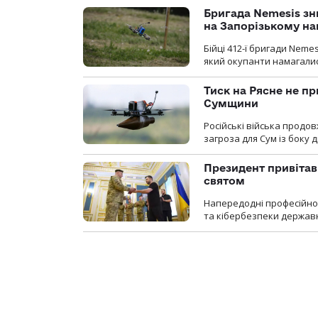
Бригада Nemesis зн
на Запорізькому н
Бійці 412-ї бригади Neme
який окупанти намагалис
Тиск на Рясне не пр
Сумщини
Російські війська продо
загроза для Сум із боку д
Президент привітав 
святом
Напередодні професійног
та кібербезпеки державн