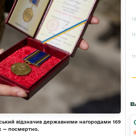
12
11
11
В
ський відзначив державними нагородами 169
х — посмертно.