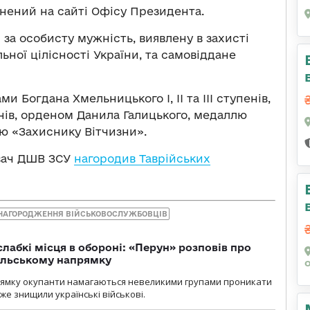
ений на сайті Офісу Президента.
 за особисту мужність, виявлену в захисті
ьної цілісності України, та самовіддане
 Богдана Хмельницького І, II та III ступенів,
енів, орденом Данила Галицького, медаллю
лю «Захиснику Вітчизни».
увач ДШВ ЗСУ
нагородив Таврійських
НАГОРОДЖЕННЯ ВІЙСЬКОВОСЛУЖБОВЦІВ
лабкі місця в обороні: «Перун» розповів про
ільському напрямку
рямку окупанти намагаються невеликими групами проникати
уже знищили українські військові.