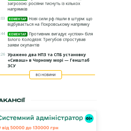
загрозою: росіяни тиснуть із кількох
напрямків
:03
Нові сили рф пішли в штурм: що
КОМЕНТАР
відбувається на Покровському напрямку
:44
Противник вигадує «успіхи» біля
КОМЕНТАР
Білого Колодязя: Трегубов спростував
заяви окупантів
:26
Уражено два НПЗ та СПБ установку
«Сиваш» в Чорному морі — Генштаб
ЗСУ
ВСІ НОВИНИ
АКАНСІЇ
Системний адміністратор
від 50000 до 130000 грн