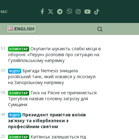
НАС
ENGLISH
:53
Окупанти шукають слабкі місця в
КОМЕНТАР
обороні: «Перун» розповів про ситуацію на
Гуляйпільському напрямку
:30
Бригада Nemesis знищила
ВІДЕО
російський танк, який ховався у лісосмузі
на Запорізькому напрямку
:08
Тиск на Рясне не припиняється:
КОМЕНТАР
Трегубов назвав головну загрозу для
Сумщини
:49
Президент привітав воїнів
ВІДЕО
зв’язку та кібербезпеки з
професійним святом
:25
Куп’янськ залишається під
КОМЕНТАР