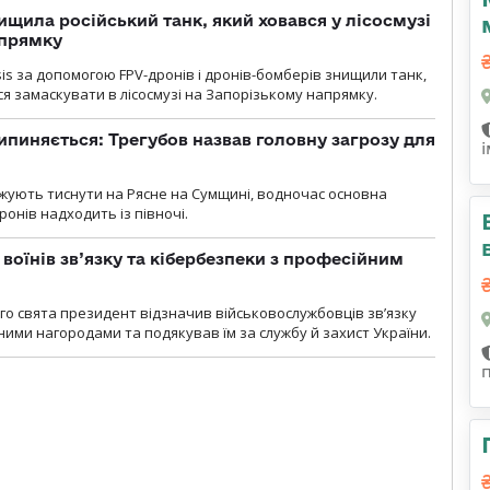
ищила російський танк, який ховався у лісосмузі
апрямку
sis за допомогою FPV-дронів і дронів-бомберів знищили танк,
я замаскувати в лісосмузі на Запорізькому напрямку.
ипиняється: Трегубов назвав головну загрозу для
вжують тиснути на Рясне на Сумщині, водночас основна
ронів надходить із півночі.
воїнів зв’язку та кібербезпеки з професійним
о свята президент відзначив військовослужбовців зв’язку
ими нагородами та подякував їм за службу й захист України.