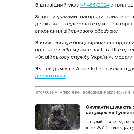
Відповідний указ
№ 488/2024
оприлюдн
Згідно з указами, нагороди призначені
державного суверенітету й територіал
виконання військового обов’язку.
Військовослужбовці відзначені орденами
орденами «За мужність» II та III ступ
«За військову службу Україні», медал
Як повідомляла АрміяInform, команд
десантників
.
STOPRUSSIA
АГРЕСІЯ РФ
ВОЛОДИМИР ЗЕЛЕНСЬКИЙ
Окупанти шукають с
ситуацію на Гуляйп
На Гуляйпільському нап
в тил ЗСУ. 14 таких груп 