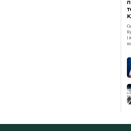
п
т
К
С
К
і 
н