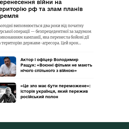
еренесення війни на
ериторію рф та злам планів
ремля
ьогодні виповнюється два роки від початку
урської операції — безпрецедентної за задумом
виконанням кампанії, яка перенесла бойові дії
а територію держави-агресора. Цей крок…
Актор і офіцер Володимир
Ращук: «Воєнні фільми не мають
нічого спільного з війною»
«Це зло має бути переможене»:
історія українця, який пережив
російський полон