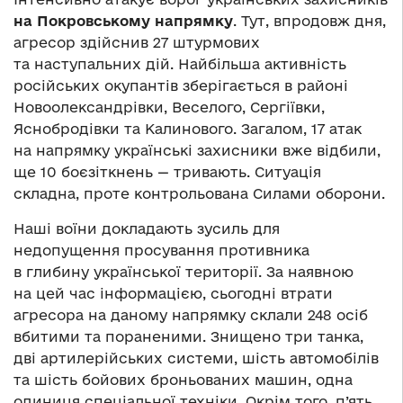
на Покровському напрямку
. Тут, впродовж дня,
агресор здійснив 27 штурмових
та наступальних дій. Найбільша активність
російських окупантів зберігається в районі
Новоолександрівки, Веселого, Сергіївки,
Яснобродівки та Калинового. Загалом, 17 атак
на напрямку українські захисники вже відбили,
ще 10 боєзіткнень — тривають. Ситуація
складна, проте контрольована Силами оборони.
Наші воїни докладають зусиль для
недопущення просування противника
в глибину української території. За наявною
на цей час інформацією, сьогодні втрати
агресора на даному напрямку склали 248 осіб
вбитими та пораненими. Знищено три танка,
дві артилерійських системи, шість автомобілів
та шість бойових броньованих машин, одна
одиниця спеціальної техніки. Окрім того, п’ять