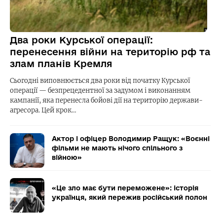
Два роки Курської операції:
перенесення війни на територію рф та
злам планів Кремля
Сьогодні виповнюється два роки від початку Курської
операції — безпрецедентної за задумом і виконанням
кампанії, яка перенесла бойові дії на територію держави-
агресора. Цей крок…
Актор і офіцер Володимир Ращук: «Воєнні
фільми не мають нічого спільного з
війною»
«Це зло має бути переможене»: історія
українця, який пережив російський полон