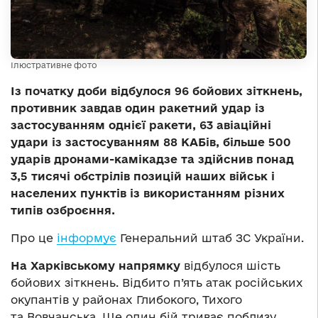
Ілюстративне фото
Із початку доби відбулося 96 бойових зіткнень,
противник завдав один ракетний удар із
застосуванням однієї ракети, 63 авіаційні
удари із застосуванням 88 КАБів, більше 500
ударів дронами-камікадзе та здійснив понад
3,5 тисячі обстрілів позицій наших військ і
населених пунктів із використанням різних
типів озброєння.
Про це
інформує
Генеральний штаб ЗС України.
На Харківському напрямку
відбулося шість
бойових зіткнень. Відбито п’ять атак російських
окупантів у районах Глибокого, Тихого
та Вовчанська. Ще один бій триває поблизу