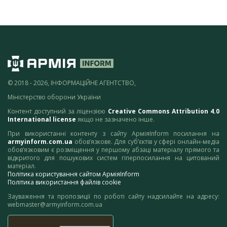
© 2018 - 2026, ІНФОРМАЦІЙНЕ АГЕНТСТВО,
Міністерство оборони України
Контент доступний за ліцензією
Creative Commons Attribution 4.0
International license
якщо не зазначено інше.
При використанні контенту з сайту АрміяInform посилання на
armyinform.com.ua
обов’язкове. Для суб’єктів у сфері онлайн-медіа
обов’язковим є розміщення у першому абзаці матеріалу прямого та
відкритого для пошукових систем гіперпосилання на цитований
матеріал.
Політика користування сайтом АрміяInform
Політика використання файлів cookie
Зауваження та пропозиції по роботі сайту надсилайте на адресу:
webmaster@armyinform.com.ua