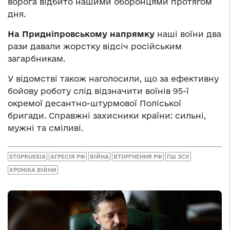
ворога відбито нашими оборонцями протягом
дня.
На Придніпровському напрямку
наші воїни два
рази давали жорстку відсіч російським
загарбникам.
У відомстві також наголосили, що за ефективну
бойову роботу слід відзначити воїнів 95-ї
окремої десантно-штурмової Поліської
бригади. Справжні захисники країни: сильні,
мужні та сміливі.
STOPRUSSIA
АГРЕСІЯ РФ
ВІЙНА
ВТОРГНЕННЯ РФ
ГШ ЗСУ
ХРОНІКА ВІЙНИ