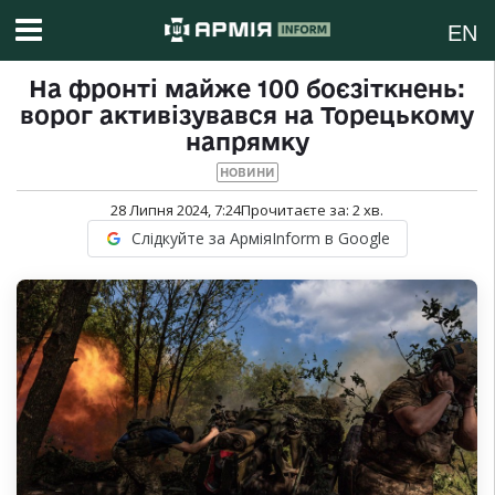
EN
На фронті майже 100 боєзіткнень:
ворог активізувався на Торецькому
напрямку
НОВИНИ
28 Липня 2024, 7:24
Прочитаєте за:
2
хв.
Слідкуйте за АрміяInform в Google