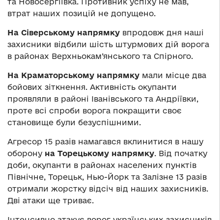
та Новосергіївка. Противник успіху не мав,
втрат наших позицій не допущено.
На Сіверському напрямку
впродовж дня наші
захисники відбили шість штурмових дій ворога
в районах Верхньокам’янського та Спірного.
На Краматорському напрямку
мали місце два
бойових зіткнення. Активність окупанти
проявляли в районі Іванівського та Андріївки,
проте всі спроби ворога покращити своє
становище були безуспішними.
Агресор 15 разів намагався вклинитися в нашу
оборону
на Торецькому напрямку
. Від початку
доби, окупанти в районах населених пунктів
Північне, Торецьк, Нью-Йорк та Залізне 13 разів
отримали жорстку відсіч від наших захисників.
Дві атаки ще триває.
Інтенсивно атакує ворог українських захисників