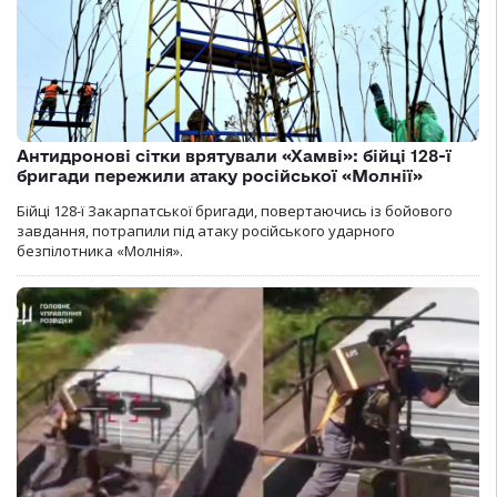
Антидронові сітки врятували «Хамві»: бійці 128-ї
бригади пережили атаку російської «Молнії»
Бійці 128-ї Закарпатської бригади, повертаючись із бойового
завдання, потрапили під атаку російського ударного
безпілотника «Молнія».