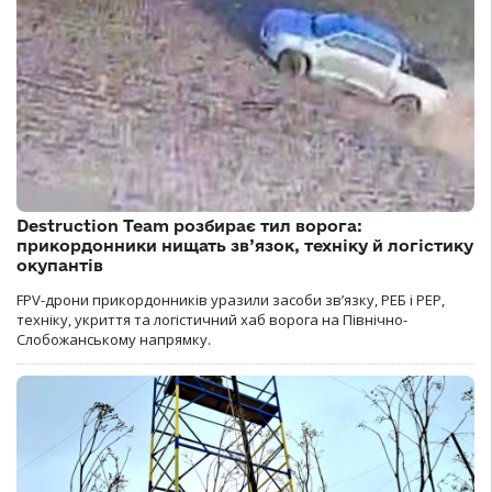
Destruction Team розбирає тил ворога:
прикордонники нищать зв’язок, техніку й логістику
окупантів
FPV-дрони прикордонників уразили засоби зв’язку, РЕБ і РЕР,
техніку, укриття та логістичний хаб ворога на Північно-
Слобожанському напрямку.