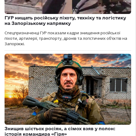
ГУР нищать російську піхоту, техніку та логістику
на Запорізькому напрямку
Спецпризначенці ГУР показали кадри знищення російської
піхоти, артилерії, транспорту, дронів та логістичних об’єктів на
Запоріжжі.
Знищив шістьох росіян, а сімох взяв у полон:
історія командира «Гіря»