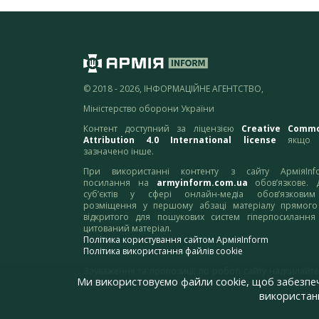
© 2018 - 2026, ІНФОРМАЦІЙНЕ АГЕНТСТВО,
Міністерство оборони України
Контент доступний за ліцензією
Creative Comm
Attribution 4.0 International license
якщо 
зазначено інше.
При використанні контенту з сайту АрміяInf
посилання на
armyinform.com.ua
обов’язкове. 
суб’єктів у сфері онлайн-медіа обов’язкови
розміщення у першому абзаці матеріалу прямого
відкритого для пошукових систем гіперпосилання
цитований матеріал.
Політика користування сайтом АрміяInform
Політика використання файлів cookie
Зауваження та пропозиції по роботі сайту надсилайте
Ми використовуємо файли cookie, щоб забезпе
адресу:
webmaster@armyinform.com.ua
використанн