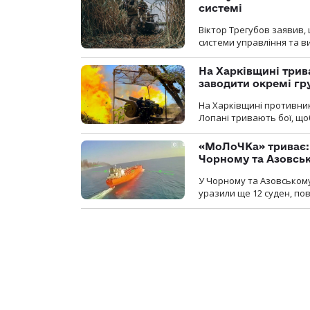
системі
Віктор Трегубов заявив, 
системи управління та в
На Харківщині трив
заводити окремі гр
На Харківщині противник
Лопані тривають бої, щоб
«МоЛоЧКа» триває: 
Чорному та Азовсь
У Чорному та Азовському
уразили ще 12 суден, пов