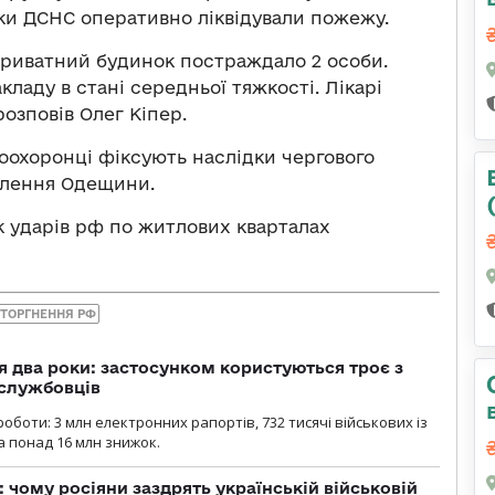
ки ДСНС оперативно ліквідували пожежу.
 приватний будинок постраждало 2 особи.
ладу в стані середньої тяжкості. Лікарі
озповів Олег Кіпер.
воохоронці фіксують наслідки чергового
елення Одещини.
ок ударів рф по житлових кварталах
ТОРГНЕННЯ РФ
 два роки: застосунком користуються троє з
ослужбовців
роботи: 3 млн електронних рапортів, 732 тисячі військових із
 понад 16 млн знижок.
: чому росіяни заздрять українській військовій