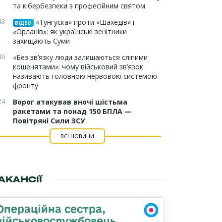
та кібербезпеки з професійним святом
43
«Тунгуска» проти «Шахедів» і
ВІДЕО
«Орланів»: як українські зенітники
захищають Суми
40
«Без зв’язку люди залишаються сліпими
кошенятами»: чому військовий зв’язок
називають головною нервовою системою
фронту
24
Ворог атакував вночі шістьма
ракетами та понад 150 БПЛА —
Повітряні Сили ЗСУ
ВСІ НОВИНИ
АКАНСІЇ
Операційна сестра,
військовослужбовець