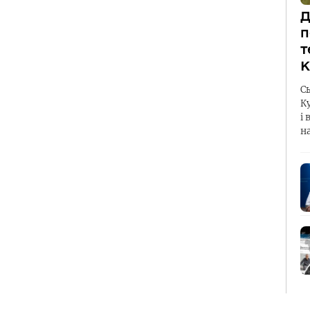
Д
п
т
К
С
К
і 
н