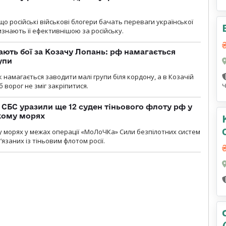
що російські військові блогери бачать переваги української
изнають її ефективнішою за російську.
ають бої за Козачу Лопань: рф намагається
упи
 намагається заводити малі групи біля кордону, а в Козачій
 ворог не зміг закріпитися.
СБС уразили ще 12 суден тіньового флоту рф у
кому морях
 морях у межах операції «МоЛоЧКа» Сили безпілотних систем
’язаних із тіньовим флотом росії.