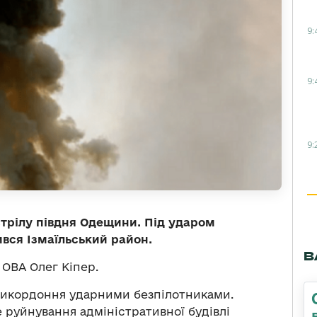
9:
9:
9:
бстрілу півдня Одещини. Під ударом
ився Ізмаїльський район.
В
ОВА Олег Кіпер.
прикордоння ударними безпілотниками.
е руйнування адміністративної будівлі