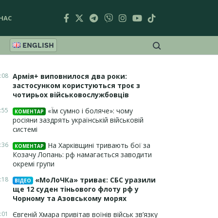
НАС
ENGLISH
:08
Армія+ виповнилося два роки:
застосунком користуються троє з
чотирьох військовослужбовців
:55
«Їм сумно і боляче»: чому
КОМЕНТАР
росіяни заздрять українській військовій
системі
:36
На Харківщині тривають бої за
КОМЕНТАР
Козачу Лопань: рф намагається заводити
окремі групи
:18
«МоЛоЧКа» триває: СБС уразили
ВІДЕО
ще 12 суден тіньового флоту рф у
Чорному та Азовському морях
:01
Євгеній Хмара привітав воїнів військ зв’язку