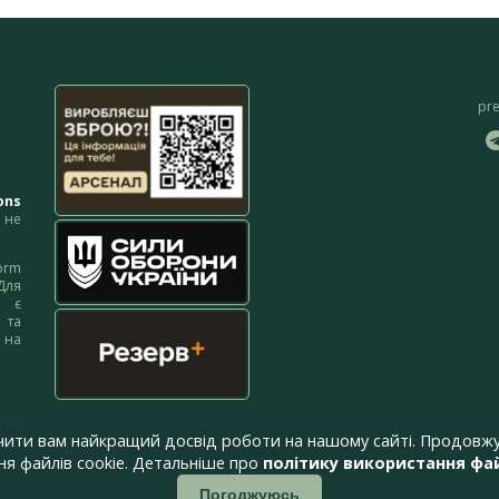
pr
ons
не
orm
Для
м є
 та
 на
 на
чити вам найкращий досвід роботи на нашому сайті. Продовжу
я файлів cookie. Детальніше про
політику використання фай
Погоджуюсь