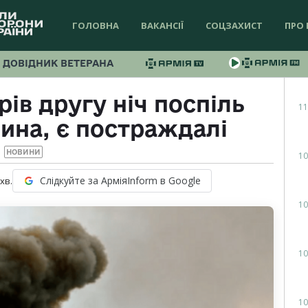
ГОЛОВНА
ВАКАНСІЇ
СОЦЗАХИСТ
ПРО 
ДОВІДНИК ВЕТЕРАНА
ів другу ніч поспіль
11
ина, є постраждалі
НОВИНИ
10
Слідкуйте за АрміяInform в Google
хв.
10
10
10