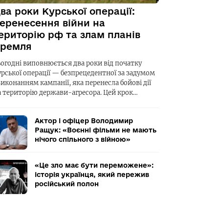
ва роки Курської операції:
еренесення війни на
ериторію рф та злам планів
ремля
ьогодні виповнюється два роки від початку
урської операції — безпрецедентної за задумом
виконанням кампанії, яка перенесла бойові дії
а територію держави-агресора. Цей крок…
Актор і офіцер Володимир
Ращук: «Воєнні фільми не мають
нічого спільного з війною»
«Це зло має бути переможене»:
історія українця, який пережив
російський полон