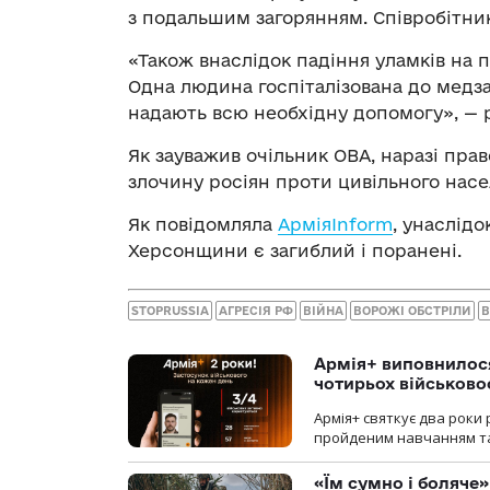
з подальшим загорянням. Співробітни
«Також внаслідок падіння уламків на
Одна людина госпіталізована до медзак
надають всю необхідну допомогу», — р
Як зауважив очільник ОВА, наразі пра
злочину росіян проти цивільного нас
Як повідомляла
АрміяInform
, унаслід
Херсонщини є загиблий і поранені.
STOPRUSSIA
АГРЕСІЯ РФ
ВІЙНА
ВОРОЖІ ОБСТРІЛИ
В
Армія+ виповнилося
чотирьох військов
Армія+ святкує два роки 
пройденим навчанням та
«Їм сумно і боляче»