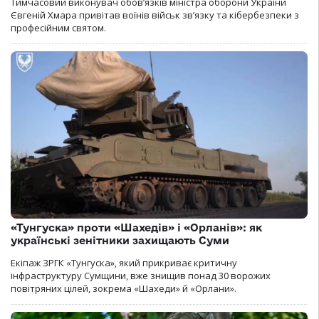
Тимчасовий виконувач обов’язків міністра оборони України
Євгеній Хмара привітав воїнів військ зв’язку та кібербезпеки з
професійним святом.
«Тунгуска» проти «Шахедів» і «Орланів»: як
українські зенітники захищають Суми
Екіпаж ЗРГК «Тунгуска», який прикриває критичну
інфраструктуру Сумщини, вже знищив понад 30 ворожих
повітряних цілей, зокрема «Шахеди» й «Орлани».