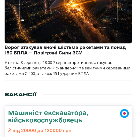
Ворог атакував вночі шістьма ракетами та понад
150 БПЛА — Повітряні Сили ЗСУ
У ніч на 8 серпня (з 18:00 7 серпня) противник атакував
балістичними ракетами «Іскандер-М» та зенітними керованими
ракетами С-400, а також 151 ударним БПЛА.
ВАКАНСІЇ
Машиніст екскаватора,
військовослужбовець
від 20000 до 120000 грн