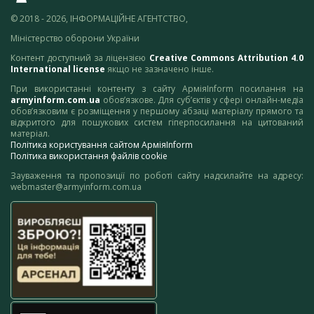
© 2018 - 2026, ІНФОРМАЦІЙНЕ АГЕНТСТВО,
Міністерство оборони України
Контент доступний за ліцензією
Creative Commons Attribution 4.0
International license
якщо не зазначено інше.
При використанні контенту з сайту АрміяInform посилання на
armyinform.com.ua
обов’язкове. Для суб’єктів у сфері онлайн-медіа
обов’язковим є розміщення у першому абзаці матеріалу прямого та
відкритого для пошукових систем гіперпосилання на цитований
матеріал.
Політика користування сайтом АрміяInform
Політика використання файлів cookie
Зауваження та пропозиції по роботі сайту надсилайте на адресу:
webmaster@armyinform.com.ua