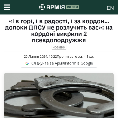
EN
«І в горі, і в радості, і за кордон…
допоки ДПСУ не розлучить вас»: на
кордоні викрили 2
псевдоподружжя
НОВИНИ
25 Липня 2024, 19:22
Прочитаєте за:
< 1
хв.
Слідкуйте за АрміяInform в Google