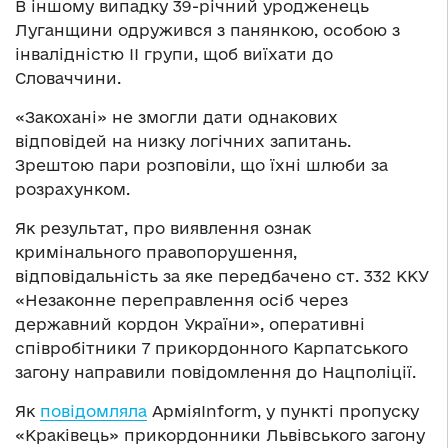
В іншому випадку 39-річний уродженець
Луганщини одружився з панянкою, особою з
інвалідністю II групи, щоб виїхати до
Словаччини.
«Закохані» не змогли дати однакових
відповідей на низку логічних запитань.
Зрештою пари розповіли, що їхні шлюби за
розрахунком.
Як результат, про виявлення ознак
кримінального правопорушення,
відповідальність за яке передбачено ст. 332 ККУ
«Незаконне переправлення осіб через
державний кордон України», оперативні
співробітники 7 прикордонного Карпатського
загону направили повідомлення до Нацполіції.
Як
повідомляла
АрміяInform, у пункті пропуску
«Краківець» прикордонники Львівського загону