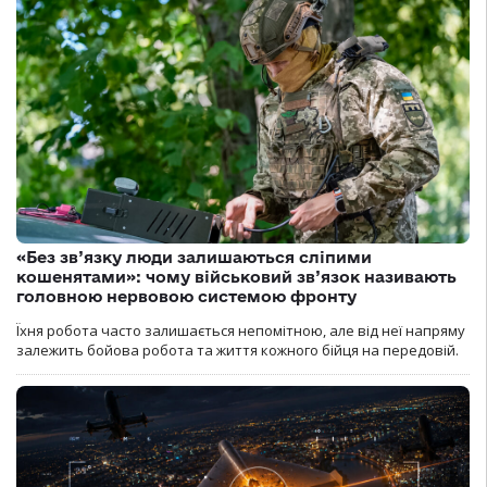
«Без зв’язку люди залишаються сліпими
кошенятами»: чому військовий зв’язок називають
головною нервовою системою фронту
Їхня робота часто залишається непомітною, але від неї напряму
залежить бойова робота та життя кожного бійця на передовій.