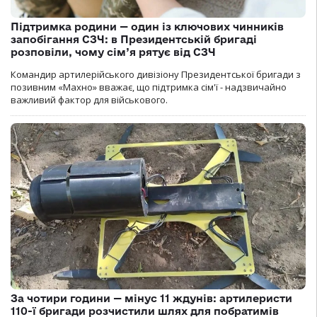
Підтримка родини — один із ключових чинників
запобігання СЗЧ: в Президентській бригаді
розповіли, чому сім’я рятує від СЗЧ
Командир артилерійського дивізіону Президентської бригади з
позивним «Махно» вважає, що підтримка сім'ї - надзвичайно
важливий фактор для військового.
За чотири години — мінус 11 ждунів: артилеристи
110-ї бригади розчистили шлях для побратимів