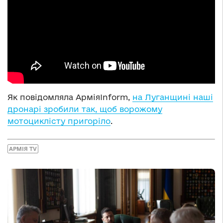
Як повідомляла АрміяInform,
на Луганщині наші
дронарі зробили так, щоб ворожому
мотоциклісту пригоріло
.
АРМІЯ TV