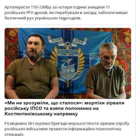
Артилеристи 110-ї ОМБр за чотири години знищили 11
російських FPV-дронів, які перебували в засідці, забезпечивши
безпечний рух українських підрозділів.
«Ми не зрозуміли, що сталося»: морпіхи зірвали
російську ІПСО та взяли полонених на
Костянтинівському напрямку
Розвідники 36-ї окремої бригади морської піхоти зірвали спробу
російських військових провести інформаційно-психологічну
операцію.