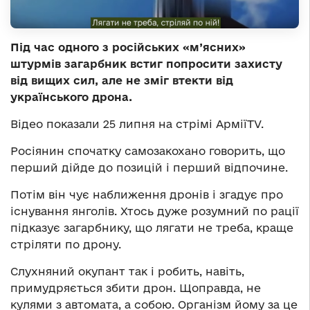
Під час одного з російських «м’ясних»
штурмів загарбник встиг попросити захисту
від вищих сил, але не зміг втекти від
українського дрона.
Відео показали 25 липня на стрімі АрміїTV.
Росіянин спочатку самозакохано говорить, що
перший дійде до позицій і перший відпочине.
Потім він чує наближення дронів і згадує про
існування янголів. Хтось дуже розумний по рації
підказує загарбнику, що лягати не треба, краще
стріляти по дрону.
Слухняний окупант так і робить, навіть,
примудряється збити дрон. Щоправда, не
кулями з автомата, а собою. Організм йому за це