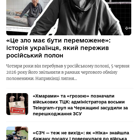
«Це зло має бути переможене»:
історія українця, який пережив
російський полон
Чотири роки він перебував у російському полоні, 5 червня
2026 року його звільнили в рамках чергового обміну
полоненими. Наприкінці липня…
«Хмарами» та «грозою» позначали
військових ТЦК: адміністратора восьми
Telegram-груп на Черкащині засудили за
перешкоджання ЗСУ
«СЗЧ — теж не вихід»: як «Ніка» знайшла
бажану посаду і повернулася до війська