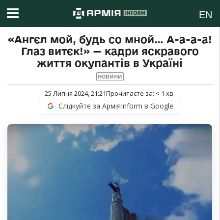
EN
«Ангєл мой, будь со мной… А-а-а-а!
Глаз витєк!» — кадри яскравого
життя окупантів в Україні
НОВИНИ
25 Липня 2024, 21:21
Прочитаєте за:
< 1
хв.
Слідкуйте за АрміяInform в Google