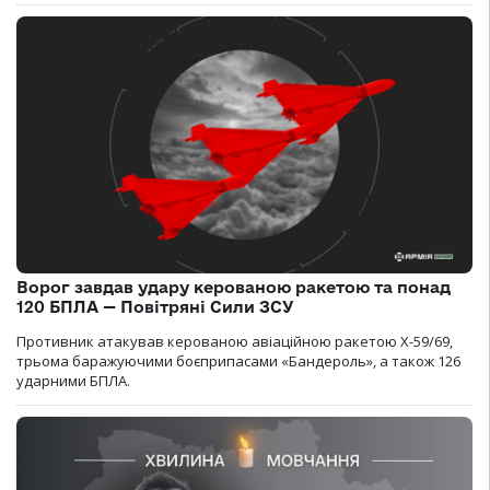
Ворог завдав удару керованою ракетою та понад
120 БПЛА — Повітряні Сили ЗСУ
Противник атакував керованою авіаційною ракетою Х-59/69,
трьома баражуючими боєприпасами «Бандероль», а також 126
ударними БПЛА.