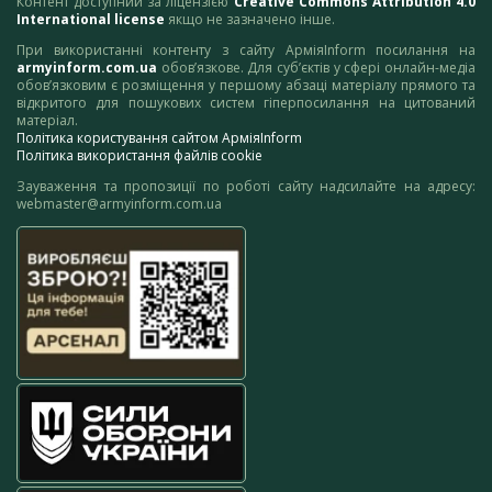
Контент доступний за ліцензією
Creative Commons Attribution 4.0
International license
якщо не зазначено інше.
При використанні контенту з сайту АрміяInform посилання на
armyinform.com.ua
обов’язкове. Для суб’єктів у сфері онлайн-медіа
обов’язковим є розміщення у першому абзаці матеріалу прямого та
відкритого для пошукових систем гіперпосилання на цитований
матеріал.
Політика користування сайтом АрміяInform
Політика використання файлів cookie
Зауваження та пропозиції по роботі сайту надсилайте на адресу:
webmaster@armyinform.com.ua