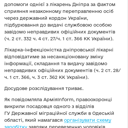
допомоги однієї з лікарень Дніпра за фактом
сприяння незаконному переправленню осіб
через державний кордон України,
підбурювання до видачі службовою особою
завідомо неправдивих офіційних документів
(ч. 2 ст. 332 ч. 4 ст. 27/ч. 1 ст. 366 КК України).
Лікарка-інфекціоністка дніпровської лікарні
відповідатиме за несанкціоновану зміну
інформації, складання та видачу завідомо
неправдивих офіційних документів (ч. 2 ст. 28/
ч. 1 ст. 366, ч. 3 ст. 362 КК України).
Досудове розслідування триває.
Як повідомляла АрміяInform, правоохоронці
викрили посадовця одного з відділів
ГУ Державної міграційної служби в Одеській
області, який намагався
організувати схему
заробітку
завдяки перевезенню чоловіків