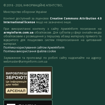
© 2018 - 2026, ІНФОРМАЦІЙНЕ АГЕНТСТВО,
Міністерство оборони України
Контент доступний за ліцензією
Creative Commons Attribution 4.0
International license
якщо не зазначено інше.
При використанні контенту з сайту АрміяInform посилання на
armyinform.com.ua
обов’язкове. Для суб’єктів у сфері онлайн-медіа
обов’язковим є розміщення у першому абзаці матеріалу прямого та
відкритого для пошукових систем гіперпосилання на цитований
матеріал.
Політика користування сайтом АрміяInform
Політика використання файлів cookie
Зауваження та пропозиції по роботі сайту надсилайте на адресу:
webmaster@armyinform.com.ua