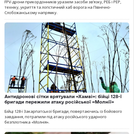
FPV-дрони прикордонників уразили засоби зв’язку, РЕБ і РЕР,
техніку, укриття та логістичний хаб ворога на Північно-
Слобожанському напрямку.
Антидронові сітки врятували «Хамві»: бійці 128-ї
бригади пережили атаку російської «Молнії»
Бійці 128-ї Закарпатської бригади, повертаючись із бойового
завдання, потрапили під атаку російського ударного
безпілотника «Молнія».