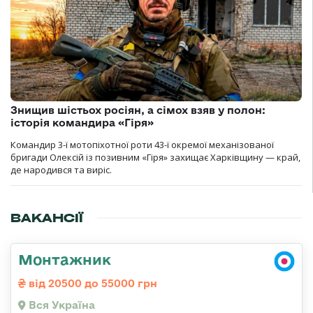
Знищив шістьох росіян, а сімох взяв у полон:
історія командира «Гіря»
Командир 3-ї мотопіхотної роти 43-ї окремої механізованої
бригади Олексій із позивним «Гіря» захищає Харківщину — край,
де народився та виріс.
ВАКАНСІЇ
Монтажник
від 20500 до 55000 грн
Вся Україна