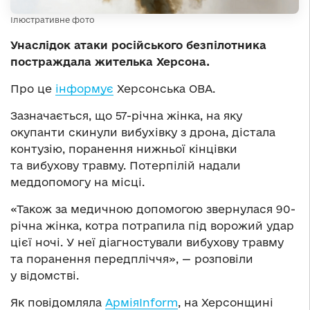
Ілюстративне фото
Унаслідок атаки російського безпілотника
постраждала жителька Херсона.
Про це
інформує
Херсонська ОВА.
Зазначається, що 57-річна жінка, на яку
окупанти скинули вибухівку з дрона, дістала
контузію, поранення нижньої кінцівки
та вибухову травму. Потерпілій надали
меддопомогу на місці.
«Також за медичною допомогою звернулася 90-
річна жінка, котра потрапила під ворожий удар
цієї ночі. У неї діагностували вибухову травму
та поранення передпліччя», — розповіли
у відомстві.
Як повідомляла
АрміяInform
, на Херсонщині