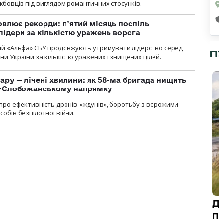
бовців під виглядом романтичних стосунків.
влює рекорди: п’ятий місяць поспіль
лідери за кількістю уражень ворога
цій «Альфа» СБУ продовжують утримувати лідерство серед
П
ни України за кількістю уражених і знищених цілей.
ару — лічені хвилини: як 58-ма бригада нищить
о-Слобожанському напрямку
и про ефективність дронів-«ждунів», боротьбу з ворожими
обів безпілотної війни.
Д
п