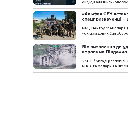
ошукувала військовослуж
«Альфа» СБУ встано
спецпризначенці — 
Бійці Центру спецопера
усіх складових Сил оборо
Від виявлення до уд
ворога на Південн
У 58-й бригаді розповіл
БПЛА та модернізацію зас