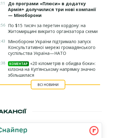
:11
До програми «Плюси» в додатку
Армія+ долучилися три нові компанії
— Міноборони
:56
По $15 тисяч за перетин кордону: на
Житомирщині викрито організатора схеми
:43
Міноборони України підтримало запуск
Консультативної мережі громадянського
суспільства Україна—НАТО
:38
«20 кілометрів в обидва боки»:
КОМЕНТАР
кілзона на Куп’янському напрямку значно
збільшилася
ВСІ НОВИНИ
АКАНСІЇ
Снайпер