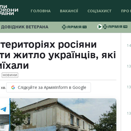
ГОЛОВНА
ВАКАНСІЇ
СОЦЗАХИСТ
ПРО 
ДОВІДНИК ВЕТЕРАНА
територіях росіяни
14
и житло українців, які
иїхали
13
НОВИНИ
13
Слідкуйте за АрміяInform в Google
хв.
13