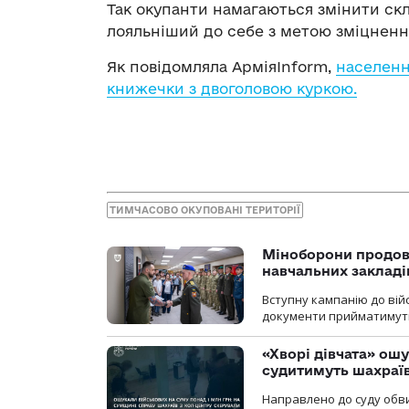
Так окупанти намагаються змінити ск
лояльніший до себе з метою зміцнення
Як повідомляла АрміяInform,
населенн
книжечки з двоголовою куркою.
ТИМЧАСОВО ОКУПОВАНІ ТЕРИТОРІЇ
Міноборони продов
навчальних закладі
Вступну кампанію до вій
документи прийматимуть 
«Хворі дівчата» ош
судитимуть шахраїв
Направлено до суду обви