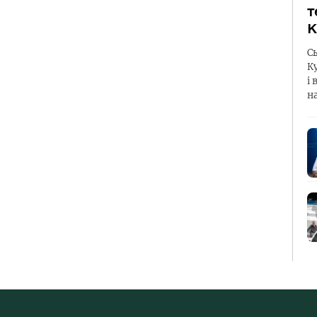
т
К
С
К
і 
н