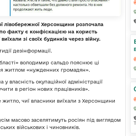
ої лівобережної Херсонщини розпочала
по факту є конфіскацією на користь
виїхали зі своїх будинків через війну.
идії дезінформації.
області» володимир сальдо пояснює ці
ння житлом «нужденних громадян».
 у власність окупаційної адміністрації
чити в регіон нових працівників».
е житло, чиї власники виїхали з Херсонщини
усім масово заселятимуть росіян під виглядом
ських військових і чиновників.