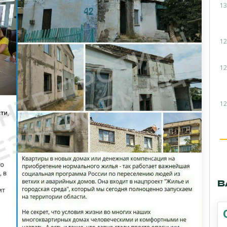
13
12
12
12
В