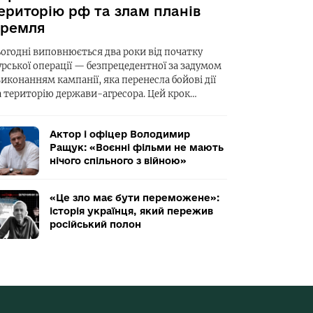
ериторію рф та злам планів
ремля
ьогодні виповнюється два роки від початку
урської операції — безпрецедентної за задумом
виконанням кампанії, яка перенесла бойові дії
а територію держави-агресора. Цей крок…
Актор і офіцер Володимир
Ращук: «Воєнні фільми не мають
нічого спільного з війною»
«Це зло має бути переможене»:
історія українця, який пережив
російський полон