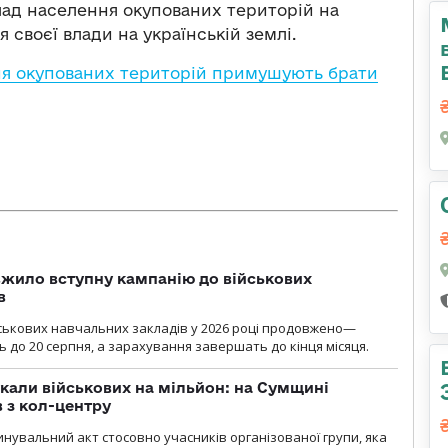
лад населення окупованих територій на
 своєї влади на українській землі.
я окупованих територій примушують брати
жило вступну кампанію до військових
в
ськових навчальних закладів у 2026 році продовжено—
до 20 серпня, а зарахування завершать до кінця місяця.
укали військових на мільйон: на Сумщині
 з кол-центру
нувальний акт стосовно учасників організованої групи, яка