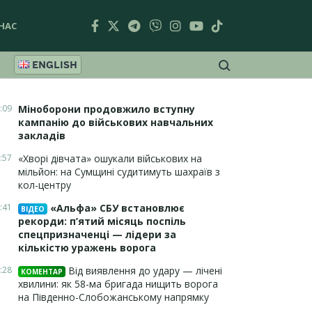
НАС
ENGLISH
:09
Міноборони продовжило вступну
кампанію до військових навчальних
закладів
:57
«Хворі дівчата» ошукали військових на
мільйон: на Сумщині судитимуть шахраїв з
кол-центру
:41
«Альфа» СБУ встановлює
ВІДЕО
рекорди: п’ятий місяць поспіль
спецпризначенці — лідери за
кількістю уражень ворога
:28
Від виявлення до удару — лічені
КОМЕНТАР
хвилини: як 58-ма бригада нищить ворога
на Південно-Слобожанському напрямку