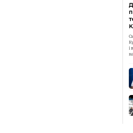
Д
п
т
К
С
К
і 
н