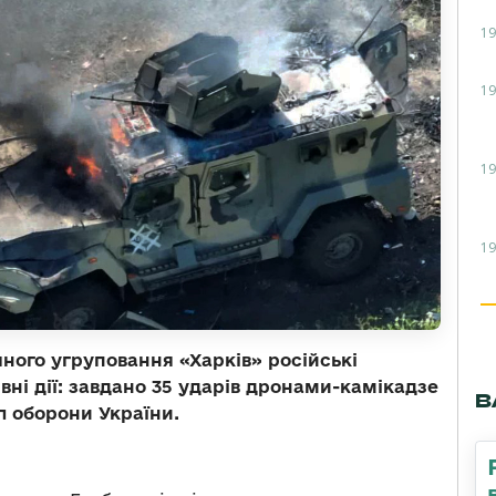
19
19
19
19
чного угруповання «Харків» російські
вні дії: завдано 35 ударів дронами-камікадзе
В
ил оборони України.