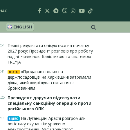
НАС
ENGLISH
:51
Перші результати очікуються на початку
2027 року: Президент розповів про роботу
над вітчизняною балістикою та системою
FREYJA
:41
«Продавав» вплив на
ФОТО
держпосадовців: на Харківщині затримали
ділка, який «вирішував питання» з
бронюванням
:25
Президент доручив підготувати
спеціальну санкційну операцію проти
російського ОПК
:11
На Луганщині Apachi розгромили
ВІДЕО
логістику окупантів: уражено
електростанцію, АЗС і транспорт