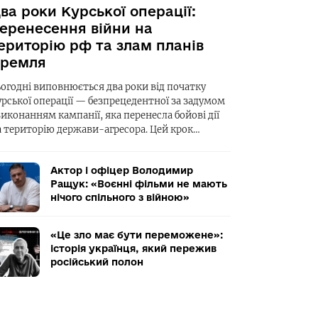
ва роки Курської операції:
еренесення війни на
ериторію рф та злам планів
ремля
ьогодні виповнюється два роки від початку
урської операції — безпрецедентної за задумом
виконанням кампанії, яка перенесла бойові дії
а територію держави-агресора. Цей крок…
Актор і офіцер Володимир
Ращук: «Воєнні фільми не мають
нічого спільного з війною»
«Це зло має бути переможене»:
історія українця, який пережив
російський полон