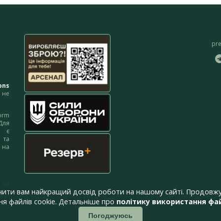
pr
ons
не
orm
Для
м є
 та
 на
 на
чити вам найкращий досвід роботи на нашому сайті. Продовжу
я файлів cookie. Детальніше про
політику використання фай
Погоджуюсь