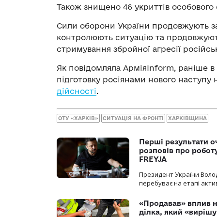
Також знищено 46 укриттів особового
Сили оборони України продовжують за
контролюють ситуацію та продовжують 
стримування збройної агресії російсь
Як
повідомляла
АрміяInform, раніше в
підготовку росіянами нового наступу н
дійсності
.
ОТУ «ХАРКІВ»
СИТУАЦІЯ НА ФРОНТІ
ХАРКІВЩИНА
Перші результати о
розповів про робот
FREYJA
Президент України Воло
перебуває на етапі актив
«Продавав» вплив н
ділка, який «виріш