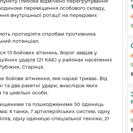
 пункту Глибоке відмічено перегрупування
оодиноке переміщення особового складу,
ння внутрішньої ротації на передових
ують протидіяти спробам противника
ьний потенціал.
я 13 бойових зіткнень. Ворог завдав у
аційних ударів (21 КАБ) у районах населених
Рубіжне, Стариця.
 бойове зіткнення, яке наразі триває. Від
і та два ракетні удари, внаслідок яких
 та цивільні особи.
знищеними та пошкодженими 50 одиниць
ема: 4 танки, 7 артилерійських систем, одну
ілів, одну одиницю спеціальної техніки, 21