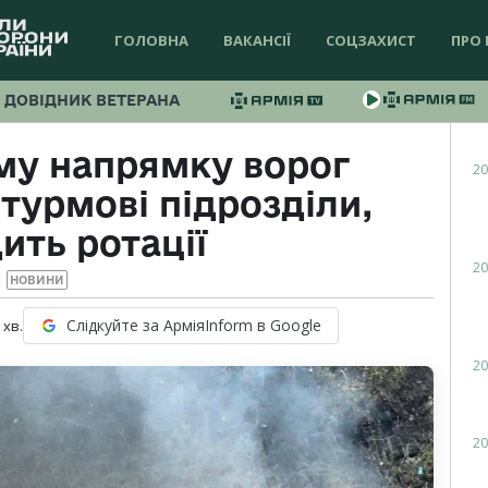
ГОЛОВНА
ВАКАНСІЇ
СОЦЗАХИСТ
ПРО 
ДОВІДНИК ВЕТЕРАНА
му напрямку ворог
20
турмові підрозділи,
ить ротації
20
НОВИНИ
Слідкуйте за АрміяInform в Google
хв.
20
20