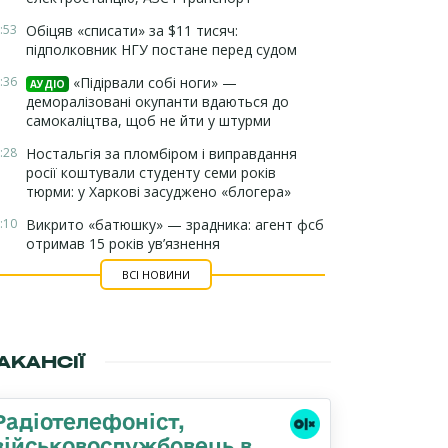
:53
Обіцяв «списати» за $11 тисяч:
підполковник НГУ постане перед судом
:36
«Підірвали собі ноги» —
АУДІО
деморалізовані окупанти вдаються до
самокаліцтва, щоб не йти у штурми
:28
Ностальгія за пломбіром і виправдання
росії коштували студенту семи років
тюрми: у Харкові засуджено «блогера»
:10
Викрито «батюшку» — зрадника: агент фсб
отримав 15 років ув’язнення
ВСІ НОВИНИ
АКАНСІЇ
Радіотелефоніст,
військовослужбовець в