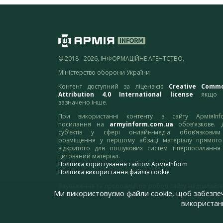
© 2018 - 2026, ІНФОРМАЦІЙНЕ АГЕНТСТВО,
Міністерство оборони України
Контент доступний за ліцензією
Creative Comm
Attribution 4.0 International license
якщо 
зазначено інше.
При використанні контенту з сайту АрміяInf
посилання на
armyinform.com.ua
обов’язкове. 
суб’єктів у сфері онлайн-медіа обов’язкови
розміщення у першому абзаці матеріалу прямого
відкритого для пошукових систем гіперпосилання
цитований матеріал.
Політика користування сайтом АрміяInform
Політика використання файлів cookie
Зауваження та пропозиції по роботі сайту надсилайте
Ми використовуємо файли cookie, щоб забезпе
адресу:
webmaster@armyinform.com.ua
використанн