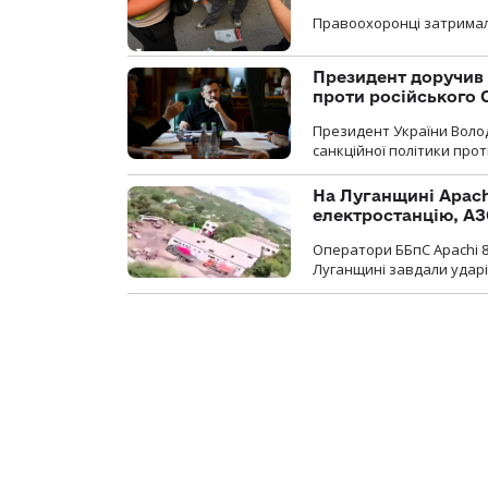
Правоохоронці затримал
Президент доручив 
проти російського
Президент України Воло
санкційної політики проти
На Луганщині Apach
електростанцію, АЗ
Оператори ББпС Apachi 8
Луганщині завдали ударів