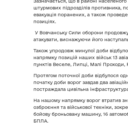
Зазначається, що в районі населеного
штурмових підрозділів противника, п
евакуація поранених, а також проведе
позиціях.
У Вовчанську Сили оборони продовж
атакувати, виснажуючи його наступал
Також упродовж минулої доби відбулос
напрямку позицій наших військ 13 аві
пунктів Веселе, Липці, Малі Проходи, 
Протягом поточної доби відбулося одне
початку доби ворог завдав два авіаційн
постраждала цивільна інфраструктура
На нашому напрямку ворог втратив 
озброєння та військової техніки, зокр
бойову броньовану машину, 16 автомоб
БПЛА.