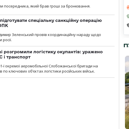
и посередника, який брав гроші за бронювання.
підготувати спеціальну санкційну операцію
 ОПК
димир Зеленський провів координаційну нараду щодо
 росії.
П
i розгромили логістику окупантів: уражено
С і транспорт
1-ї окремої аеромобільної Слобожанської бригади на
 по ключових об’єктах логістики російських військ.