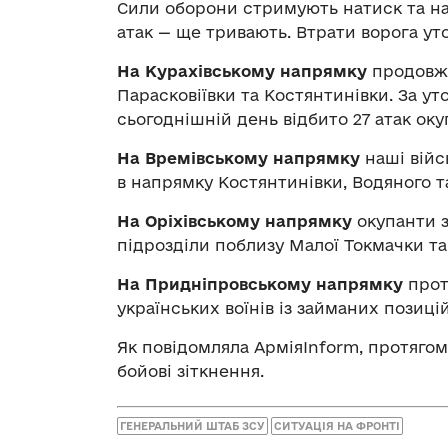
Сили оборони стримують натиск та на 
атак — ще тривають. Втрати ворога у
На Курахівському напрямку
продовжу
Парасковіївки та Костянтинівки. За у
сьогоднішній день відбито 27 атак окуп
На Времівському напрямку
наші війс
в напрямку Костянтинівки, Водяного та
На Оріхівському напрямку
окупанти з
підрозділи поблизу Малої Токмачки та
На Придніпровському напрямку
прот
українських воїнів із займаних позицій
Як повідомляла АрміяInform, протяго
бойові зіткнення.
ГЕНЕРАЛЬНИЙ ШТАБ ЗСУ
СИТУАЦІЯ НА ФРОНТІ