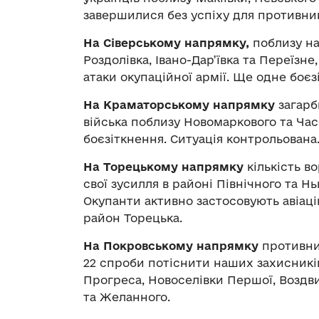
завершилися без успіху для противник
На Сіверському напрямку,
поблизу на
Роздолівка, Івано-Дар’ївка та Переїзне
атаки окупаційної армії. Ще одне боєз
На Краматорському напрямку
загарб
війська поблизу Новомаркового та Час
боєзіткнення. Ситуація контрольована
На Торецькому напрямку
кількість в
свої зусилля в районі Північного та Н
Окупанти активно застосовують авіац
район Торецька.
На Покровському напрямку
противник
22 спроби потіснити наших захисників
Прогреса, Новоселівки Першої, Воздв
та Желанного.