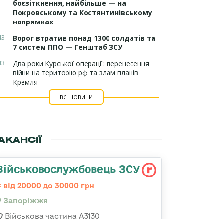
боєзіткнення, найбільше — на
Покровському та Костянтинівському
напрямках
43
Ворог втратив понад 1300 солдатів та
7 систем ППО — Генштаб ЗСУ
43
Два роки Курської операції: перенесення
війни на територію рф та злам планів
Кремля
ВСІ НОВИНИ
АКАНСІЇ
Військовослужбовець ЗСУ
від 20000 до 30000 грн
Запоріжжя
Військова частина А3130