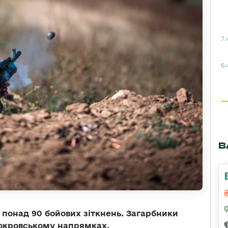
7:
6:
В
я понад 90 бойових зіткнень. Загарбники
Покровському напрямках.