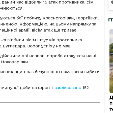
даний час відбили 15 атак противника, сім
точнюються.
ються бої поблизу Красногорівки, Георгіївки,
П
точненою інформацією, на цьому напрямку за
аційної армії, вісім атак ще триває.
ька відбили вісім штурмів противника
 Вугледара. Ворог успіху не мав.
дійснили дві невдалі спроби атакувати наші
 Новодарівки.
ивник один раз безуспішно намагався вибити
.
м минулої доби на фронті
зафіксовано
152
Д
п
т