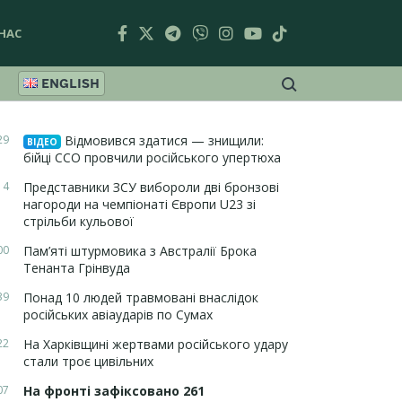
НАС
ENGLISH
29
Відмовився здатися — знищили:
ВІДЕО
бійці ССО провчили російського упертюха
14
Представники ЗСУ вибороли дві бронзові
нагороди на чемпіонаті Європи U23 зі
стрільби кульової
00
Пам’яті штурмовика з Австралії Брока
Тенанта Грінвуда
39
Понад 10 людей травмовані внаслідок
російських авіаударів по Сумах
22
На Харківщині жертвами російського удару
стали троє цивільних
07
На фронті зафіксовано 261