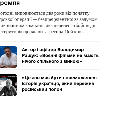
ремля
ьогодні виповнюється два роки від початку
урської операції — безпрецедентної за задумом
виконанням кампанії, яка перенесла бойові дії
а територію держави-агресора. Цей крок…
Актор і офіцер Володимир
Ращук: «Воєнні фільми не мають
нічого спільного з війною»
«Це зло має бути переможене»:
історія українця, який пережив
російський полон