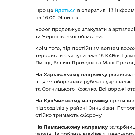
Про це
йдеться
в оперативній інформа
на 16:00 24 липня.
Ворог продовжує атакувати з артилерії
та Чернігівської областей.
Крім того, під постійним вогнем ворож
терористи скинули вже 15 КАБів. Ціли
Липці, Великі Проходи та Малі Проход
На Харківському напрямку
російські 
штурм оборонних рубежів українського
та Сотницького Козачка. Всі ворожі ат
На Куп’янському напрямку
противник
підрозділів у районі Синьківки, Петроп
стійко тримають оборону.
На Лиманському напрямку
загарбниць
українців поблизу Макіївки, Невського