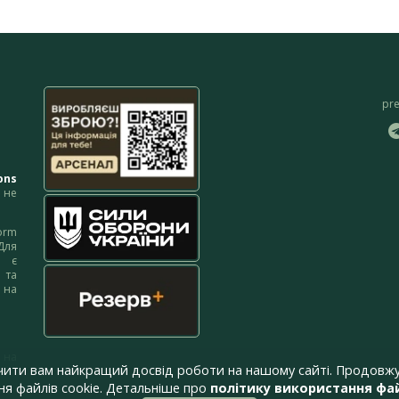
pr
ons
не
orm
Для
м є
 та
 на
 на
чити вам найкращий досвід роботи на нашому сайті. Продовжу
я файлів cookie. Детальніше про
політику використання фай