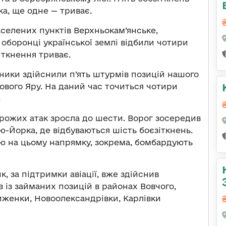
а, ще одне — триває.
селених пунктів Верхньокам’янське,
, оборонці української землі відбили чотири
іткнення триває.
ники здійснили п’ять штурмів позицій нашого
ового Яру. На даний час точиться чотири
.
орожих атак зросла до шести. Ворог зосередив
ью-Йорка, де відбуваються шість боєзіткнень.
ію на цьому напрямку, зокрема, бомбардують
, за підтримки авіації, вже здійснив
 із займаних позицій в районах Вовчого,
иженки, Новоолександрівки, Карлівки