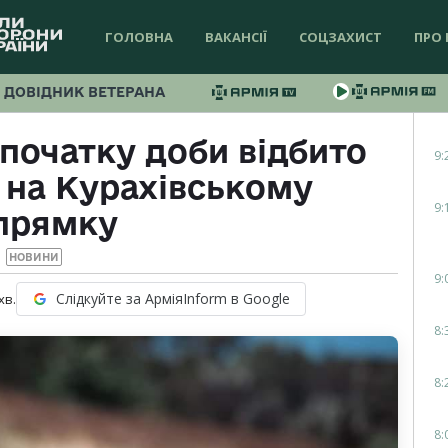
ГОЛОВНА
ВАКАНСІЇ
СОЦЗАХИСТ
ПРО 
ДОВІДНИК ВЕТЕРАНА
 початку доби відбито
9:
н на Курахівському
9:
прямку
НОВИНИ
9:
Слідкуйте за АрміяInform в Google
хв.
8:
8:
8: