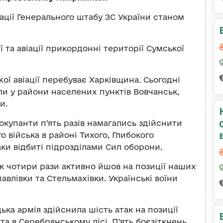
ції Генерального штабу ЗС України станом
 та авіації прикордонні території Сумської
ої авіації перебуває Харківщина. Сьогодні
ли у райони населених пунктів Вовчанськ,
и.
окупанти п’ять разів намагались здійснити
 війська в районі Тихого, Глибокого
аки відбиті підрозділами Сил оборони.
 чотири рази активно йшов на позиції наших
авлівки та Стельмахівки. Українські воїни
ка армія здійснила шість атак на позиції
 та в Серебрянському лісі. П’ять боєзіткнень