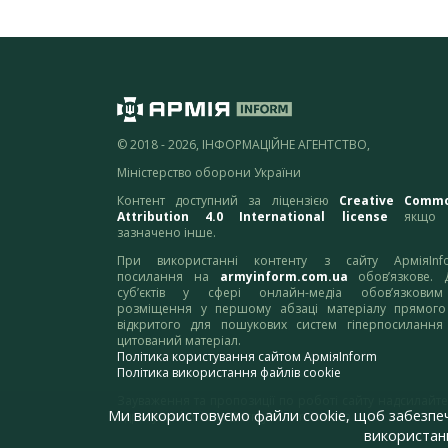
© 2018 - 2026, ІНФОРМАЦІЙНЕ АГЕНТСТВО,
Міністерство оборони України
Контент доступний за ліцензією
Creative Comm
Attribution 4.0 International license
якщо 
зазначено інше.
При використанні контенту з сайту АрміяInf
посилання на
armyinform.com.ua
обов’язкове. 
суб’єктів у сфері онлайн-медіа обов’язкови
розміщення у першому абзаці матеріалу прямого
відкритого для пошукових систем гіперпосилання
цитований матеріал.
Політика користування сайтом АрміяInform
Політика використання файлів cookie
Зауваження та пропозиції по роботі сайту надсилайте
Ми використовуємо файли cookie, щоб забезпе
адресу:
webmaster@armyinform.com.ua
використанн