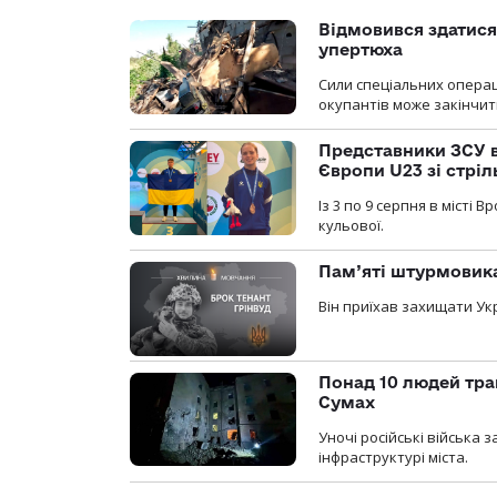
Відмовився здатися
упертюха
Сили спеціальних операц
окупантів може закінчит
Представники ЗСУ в
Європи U23 зі стріл
Із 3 по 9 серпня в місті
кульової.
Пам’яті штурмовика
Він приїхав захищати Укр
Понад 10 людей тра
Сумах
Уночі російські війська
інфраструктурі міста.