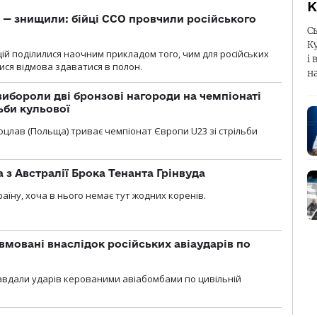
К
 — знищили: бійці ССО провчили російського
С
К
ій поділилися наочним прикладом того, чим для російських
і 
ися відмова здаватися в полон.
н
ибороли дві бронзові нагороди на чемпіонаті
ьби кульової
 Вроцлав (Польща) триває чемпіонат Європи U23 зі стрільби
 з Австралії Брока Тенанта Грінвуда
аїну, хоча в нього немає тут жодних коренів.
вмовані внаслідок російських авіаударів по
 завдали ударів керованими авіабомбами по цивільній