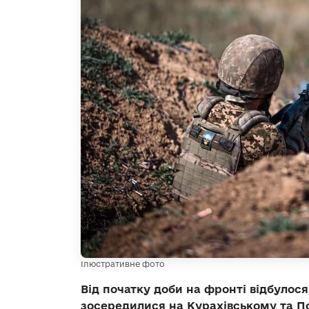
Ілюстративне фото
Від початку доби на фронті відбулос
зосередилися на Курахівському та 