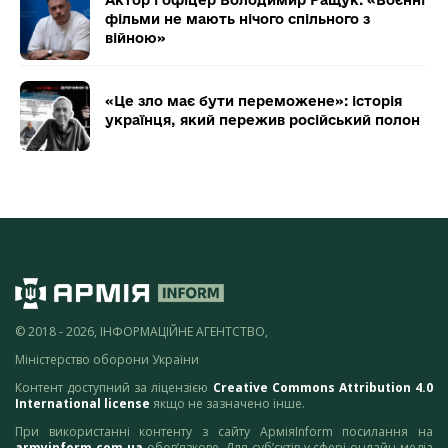
Актор і офіцер Володимир Ращук: «Воєнні
фільми не мають нічого спільного з
війною»
«Це зло має бути переможене»: історія
українця, який пережив російський полон
© 2018 - 2026, ІНФОРМАЦІЙНЕ АГЕНТСТВО,
Міністерство оборони України
Контент доступний за ліцензією
Creative Commons Attribution 4.0
International license
якщо не зазначено інше.
При використанні контенту з сайту АрміяInform посилання на
armyinform.com.ua
обов’язкове. Для суб’єктів у сфері онлайн-медіа