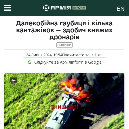
EN
Далекобійна гаубиця і кілька
вантажівок — здобич княжих
дронарів
НОВИНИ
24 Липня 2024, 19:54
Прочитаєте за:
< 1
хв.
Слідкуйте за АрміяInform в Google