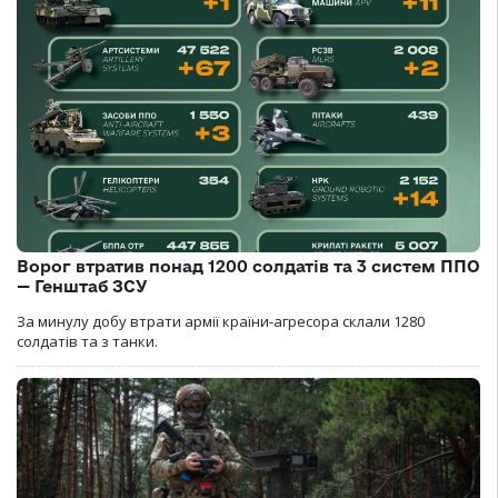
Ворог втратив понад 1200 солдатів та 3 систем ППО
— Генштаб ЗСУ
За минулу добу втрати армії країни-агресора склали 1280
солдатів та з танки.