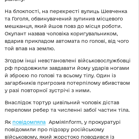
На блокпості, на перехресті вулиць Шевченка
та Гоголя, обвинувачений зупинив місцевого
мешканця, який йшов повз до місця роботи.
Окупант назвав чоловіка коригувальником,
вдарив прикладом автомата по голові, від чого
той впав на землю.
Згодом інші невстановлені військовослужбовці
рф продовжили завдавати йому ударів ногами
й зброєю по голові та всьому тілу. Один із
загарбників пригрозив потерпілому вбивством
у разі повторної зустрічі з ними.
Внаслідок тортур цивільний чоловік дістав
переломи ребер та численні забої частин тіла.
Як
повідомляла
АрміяInform, у прокуратурі
повідомили про підозру російському
військовому, який жорстоко поводився із