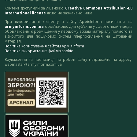
Контент доступний за ліцензією
Creative Commons Attribution 4.0
International license
якщо не зазначено інше.
При використанні контенту з сайту АрміяInform посилання на
armyinform.com.ua
обов’язкове. Для суб’єктів у сфері онлайн-медіа
обов’язковим є розміщення у першому абзаці матеріалу прямого та
відкритого для пошукових систем гіперпосилання на цитований
матеріал.
Політика користування сайтом АрміяInform
Політика використання файлів cookie
Зауваження та пропозиції по роботі сайту надсилайте на адресу:
webmaster@armyinform.com.ua