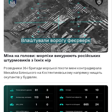
Міна на голови: морпіхи викурюють російських
штурмовиків з їхніх нір
Розвідники 36-ї бригади морської піхоти імені контрадмірала
Михайла Білінського на Костянтинівському напрямку нищать
окупантів у будівлях.