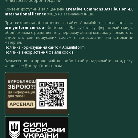
Міністерство оборони України
Контент доступний за ліцензією
Creative Commons Attribution 4.0
International license
якщо не зазначено інше.
При використанні контенту з сайту АрміяInform посилання на
armyinform.com.ua
обов’язкове. Для суб’єктів у сфері онлайн-медіа
обов’язковим є розміщення у першому абзаці матеріалу прямого та
відкритого для пошукових систем гіперпосилання на цитований
матеріал.
Політика користування сайтом АрміяInform
Політика використання файлів cookie
Зауваження та пропозиції по роботі сайту надсилайте на адресу:
webmaster@armyinform.com.ua