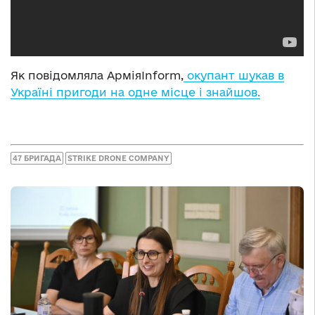
Як повідомляла АрміяInform,
окупант шукав в
Україні пригоди на одне місце і знайшов.
47 БРИГАДА
STRIKE DRONE COMPANY