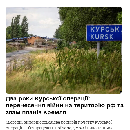
Два роки Курської операції:
перенесення війни на територію рф та
злам планів Кремля
Сьогодні виповнюється два роки від початку Курської
операції — безпрецедентної за задумом і виконанням