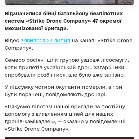
Відзначилися бійці батальйону безпілотних
систем «Strike Drone Companу» 47 окремої
механізованої бригади.
Відео
з’явилося 23 липня
на каналі «Strike Drone
Companу».
Семеро росіян ішли групою уздовж лісосмуги,
коли прилетів український дрон. Загарбники
спробували розбігтися, але було вже запізно.
У підсумку чотири окупанти померли, а три
були поранені, повідомляють дронарі.
«Дякуємо пілотам нашої бригади за постійну
допомогу з виявленням цілей для наших
дронів-камікадзе!», — сказано у повідомленні
«Strike Drone Companу».