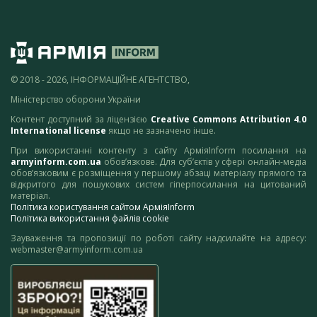
© 2018 - 2026, ІНФОРМАЦІЙНЕ АГЕНТСТВО,
Міністерство оборони України
Контент доступний за ліцензією
Creative Commons Attribution 4.0
International license
якщо не зазначено інше.
При використанні контенту з сайту АрміяInform посилання на
armyinform.com.ua
обов’язкове. Для суб’єктів у сфері онлайн-медіа
обов’язковим є розміщення у першому абзаці матеріалу прямого та
відкритого для пошукових систем гіперпосилання на цитований
матеріал.
Політика користування сайтом АрміяInform
Політика використання файлів cookie
Зауваження та пропозиції по роботі сайту надсилайте на адресу:
webmaster@armyinform.com.ua