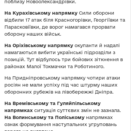
поблизу Новоолександрівки.
На Курахівському напрямку
Сили оборони
відбили 17 атак біля Красногорівки, Георгіївки та
Парасковіївки, де ворог намагався прорвати
оборону наших військ.
На Оріхівському напрямку
окупанти й надалі
намагаються вибити українські підрозділи з
позицій. Тут відбулось три бойових зіткнення в
районах Малої Токмачки та Роботиного.
На Придніпровському напрямку чотири атаки
росіян не мали успіху під час штурму наших
оборонних рубежів на лівобережжі Дніпра.
На Времівському та Гуляйпільському
напрямках
ситуація суттєвих змін не зазнала.
На Волинському та Поліському
напрямках
ознак формування наступальних угруповань