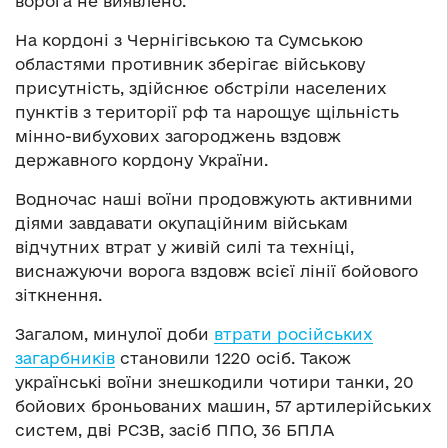
ворога не виявлено.
На кордоні з Чернігівською та Сумською
областями противник зберігає військову
присутність, здійснює обстріли населених
пунктів з території рф та нарощує щільність
мінно-вибухових загороджень вздовж
державного кордону України.
Водночас наші воїни продовжують активними
діями завдавати окупаційним військам
відчутних втрат у живій силі та техніці,
виснажуючи ворога вздовж всієї лінії бойового
зіткнення.
Загалом, минулої доби
втрати російських
загарбників
становили 1220 осіб. Також
українські воїни знешкодили чотири танки, 20
бойових броньованих машин, 57 артилерійських
систем, дві РСЗВ, засіб ППО, 36 БПЛА