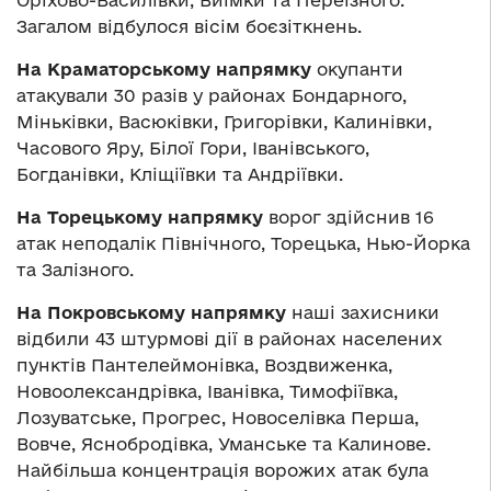
Оріхово-Василівки, Виїмки та Переїзного.
Загалом відбулося вісім боєзіткнень.
На Краматорському напрямку
окупанти
атакували 30 разів у районах Бондарного,
Міньківки, Васюківки, Григорівки, Калинівки,
Часового Яру, Білої Гори, Іванівського,
Богданівки, Кліщіївки та Андріївки.
На Торецькому напрямку
ворог здійснив 16
атак неподалік Північного, Торецька, Нью-Йорка
та Залізного.
На Покровському напрямку
наші захисники
відбили 43 штурмові дії в районах населених
пунктів Пантелеймонівка, Воздвиженка,
Новоолександрівка, Іванівка, Тимофіївка,
Лозуватське, Прогрес, Новоселівка Перша,
Вовче, Яснобродівка, Уманське та Калинове.
Найбільша концентрація ворожих атак була