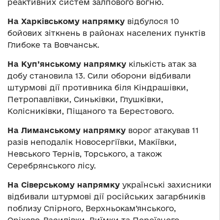
реактивних систем залпового вогню.
На Харківському напрямку
відбулося 10
бойових зіткнень в районах населених пунктів
Глибоке та Вовчанськ.
На Куп’янському напрямку
кількість атак за
добу становила 13. Сили оборони відбивали
штурмові дії противника біля Кіндрашівки,
Петропавлівки, Синьківки, Глушківки,
Колісниківки, Піщаного та Берестового.
На Лиманському напрямку
ворог атакував 11
разів неподалік Новосергіївки, Макіївки,
Невського Тернів, Торського, а також
Серебрянського лісу.
На Сіверському напрямку
українські захисники
відбивали штурмові дії російських загарбників
поблизу Спірного, Верхньокам’янського,