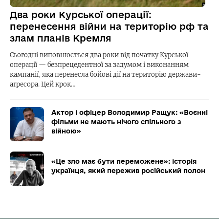
Два роки Курської операції:
перенесення війни на територію рф та
злам планів Кремля
Сьогодні виповнюється два роки від початку Курської
операції — безпрецедентної за задумом і виконанням
кампанії, яка перенесла бойові дії на територію держави-
агресора. Цей крок…
Актор і офіцер Володимир Ращук: «Воєнні
фільми не мають нічого спільного з
війною»
«Це зло має бути переможене»: історія
українця, який пережив російський полон