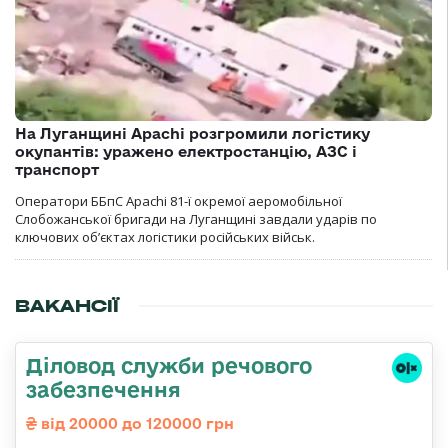
На Луганщині Apachi розгромили логістику
окупантів: уражено електростанцію, АЗС і
транспорт
Оператори ББпС Apachi 81-ї окремої аеромобільної
Слобожанської бригади на Луганщині завдали ударів по
ключових об’єктах логістики російських військ.
ВАКАНСІЇ
Діловод служби речового
забезпечення
від 20000 до 120000 грн