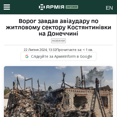
EN
Ворог завдав авіаудару по
житловому сектору Костянтинівки
на Донеччині
НОВИНИ
22 Липня 2024, 13:32
Прочитаєте за:
< 1
хв.
Слідкуйте за АрміяInform в Google