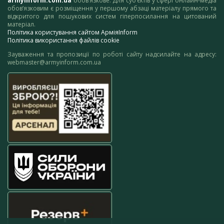
armyinform.com.ua
обов’язкове. Для суб’єктів у сфері онлайн-медіа
обов’язковим є розміщення у першому абзаці матеріалу прямого та
відкритого для пошукових систем гіперпосилання на цитований
матеріал.
Політика користування сайтом АрміяInform
Політика використання файлів cookie
Зауваження та пропозиції по роботі сайту надсилайте на адресу:
webmaster@armyinform.com.ua