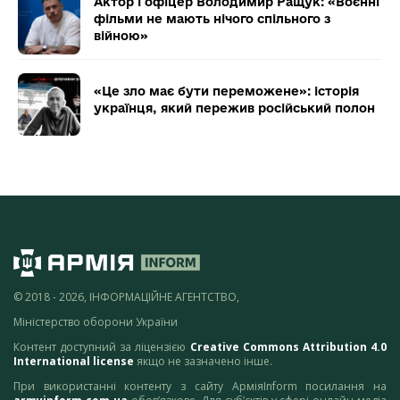
Актор і офіцер Володимир Ращук: «Воєнні
фільми не мають нічого спільного з
війною»
«Це зло має бути переможене»: історія
українця, який пережив російський полон
© 2018 - 2026, ІНФОРМАЦІЙНЕ АГЕНТСТВО,
Міністерство оборони України
Контент доступний за ліцензією
Creative Commons Attribution 4.0
International license
якщо не зазначено інше.
При використанні контенту з сайту АрміяInform посилання на