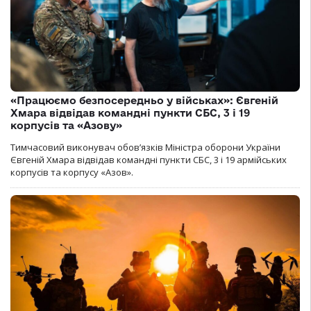
«Працюємо безпосередньо у військах»: Євгеній
Хмара відвідав командні пункти СБС, 3 і 19
корпусів та «Азову»
Тимчасовий виконувач обов’язків Міністра оборони України
Євгеній Хмара відвідав командні пункти СБС, 3 і 19 армійських
корпусів та корпусу «Азов».