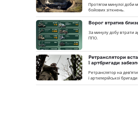
Протягом минулої доби м
бойових зіткнень.
Ворог втратив близ
За минулу добу втрати ар
ППО.
Ретранслятори вста
ї артбригади забез
Ретранслятор на дев’ятип
ї артилерійської бригад