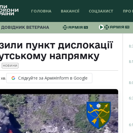
ГОЛОВНА
ВАКАНСІЇ
СОЦЗАХИСТ
ПРО 
ДОВІДНИК ВЕТЕРАНА
зили пункт дислокації
8:
мутському напрямку
8:
НОВИНИ
Слідкуйте за АрміяInform в Google
хв.
8:
6:
6: