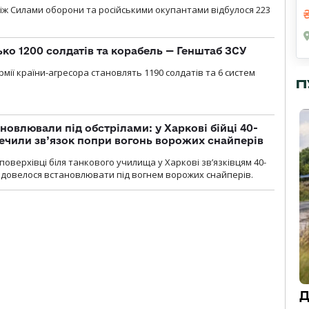
іж Силами оборони та російськими окупантами відбулося 223
ько 1200 солдатів та корабель — Генштаб ЗСУ
мії країни-агресора становлять 1190 солдатів та 6 систем
П
новлювали під обстрілами: у Харкові бійці 40-
печили зв’язок попри вогонь ворожих снайперів
оверхівці біля танкового училища у Харкові зв’язківцям 40-
и довелося встановлювати під вогнем ворожих снайперів.
Д