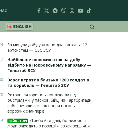
НАС
ENGLISH
34
За минулу добу уражено два танки та 12
артсистем — СБС ЗСУ
17
Найбільше ворожих атак за добу
відбито на Покровському напрямку —
Генштаб ЗСУ
00
Ворог втратив близько 1200 солдатів
та корабель — Генштаб ЗСУ
30
Ретранслятори встановлювали під
обстрілами: у Харкові бійці 40-ї артбригади
забезпечили зв’язок попри вогонь
ворожих снайперів
14
«Треба йти далі, бо нехороші
ЛАЙФСТОРІ
люди відходять з позицій»: зв’язківець 40-ї