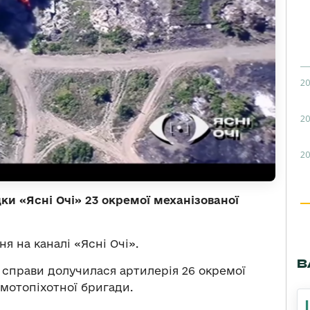
20
20
20
дки «Ясні Очі» 23 окремої механізованої
я на каналі «Ясні Очі».
В
о справи долучилася артилерія 26 окремої
 мотопіхотної бригади.