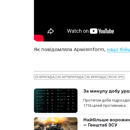
Як повідомляла АрміяInform,
наші бій
23 БРИГАДА
26 АРТБРИГАДА
56 БРИГАДА
ЯСНІ ОЧІ
За минулу добу ура
Протягом доби підрозді
1716 цілей противника.
Найбільше ворожих 
— Генштаб ЗСУ