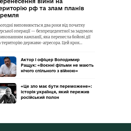
еренесення війни на
ериторію рф та злам планів
ремля
ьогодні виповнюється два роки від початку
урської операції — безпрецедентної за задумом
виконанням кампанії, яка перенесла бойові дії
а територію держави-агресора. Цей крок…
Актор і офіцер Володимир
Ращук: «Воєнні фільми не мають
нічого спільного з війною»
«Це зло має бути переможене»:
історія українця, який пережив
російський полон