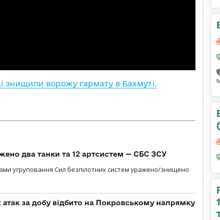
ці знищили ворожу гармату в Бахмуті.
жено два танки та 12 артсистем — СБС ЗСУ
лами угруповання Сил безпілотних систем уражено/знищено
атак за добу відбито на Покровському напрямку