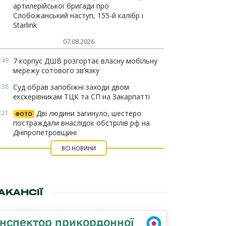
артилерійської бригади про
Слобожанський наступ, 155-й калібр і
Starlink
07.08.2026
:49
7 корпус ДШВ розгортає власну мобільну
мережу сотового зв’язку
:38
Суд обрав запобіжні заходи двом
екскерівникам ТЦК та СП на Закарпатті
:21
Дві людини загинуло, шестеро
ФОТО
постраждали внаслідок обстрілів рф на
Дніпропетровщині
ВСІ НОВИНИ
АКАНСІЇ
Інспектор прикордонної