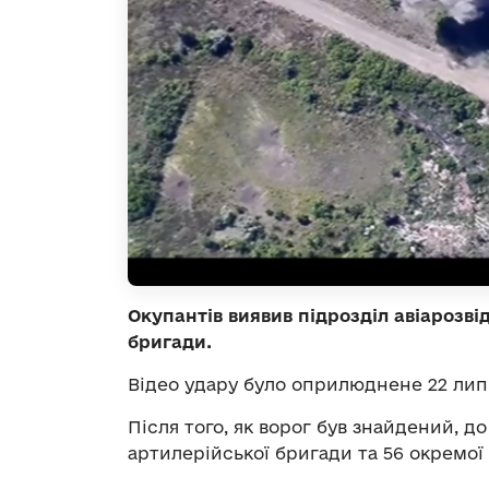
Окупантів виявив підрозділ авіарозві
бригади.
Відео удару було оприлюднене 22 липн
Після того, як ворог був знайдений, д
артилерійської бригади та 56 окремої