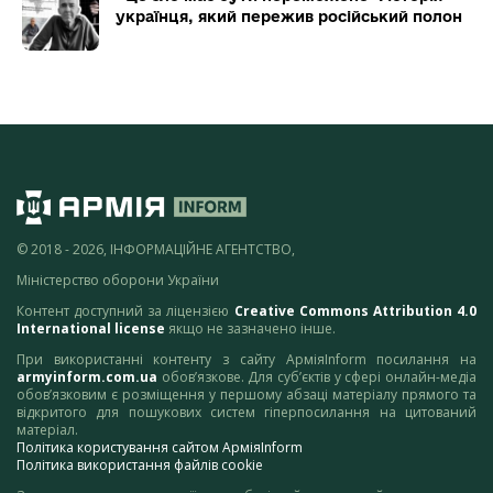
українця, який пережив російський полон
© 2018 - 2026, ІНФОРМАЦІЙНЕ АГЕНТСТВО,
Міністерство оборони України
Контент доступний за ліцензією
Creative Commons Attribution 4.0
International license
якщо не зазначено інше.
При використанні контенту з сайту АрміяInform посилання на
armyinform.com.ua
обов’язкове. Для суб’єктів у сфері онлайн-медіа
обов’язковим є розміщення у першому абзаці матеріалу прямого та
відкритого для пошукових систем гіперпосилання на цитований
матеріал.
Політика користування сайтом АрміяInform
Політика використання файлів cookie