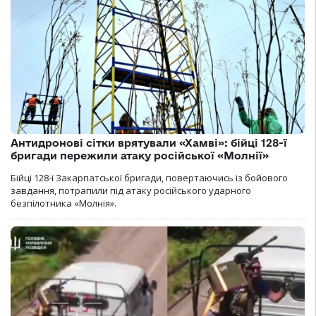
Антидронові сітки врятували «Хамві»: бійці 128-ї
бригади пережили атаку російської «Молнії»
Бійці 128-ї Закарпатської бригади, повертаючись із бойового
завдання, потрапили під атаку російського ударного
безпілотника «Молнія».