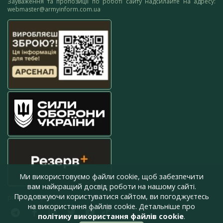
Зауваження та пропозиції по роботі сайту надсилайте на адресу:
webmaster@armyinform.com.ua
Ми використовуємо файли cookie, щоб забезпечити
вам найкращий досвід роботи на нашому сайті.
Продовжуючи користуватися сайтом, ви погоджуєтесь
press@armyinform.com.ua
на використання файлів cookie. Детальніше про
політику використання файлів cookie
.