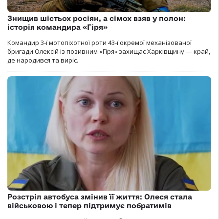
Знищив шістьох росіян, а сімох взяв у полон:
історія командира «Гіря»
Командир 3-ї мотопіхотної роти 43-ї окремої механізованої
бригади Олексій із позивним «Гіря» захищає Харківщину — край,
де народився та виріс.
Розстріл автобуса змінив її життя: Олеся стала
військовою і тепер підтримує побратимів