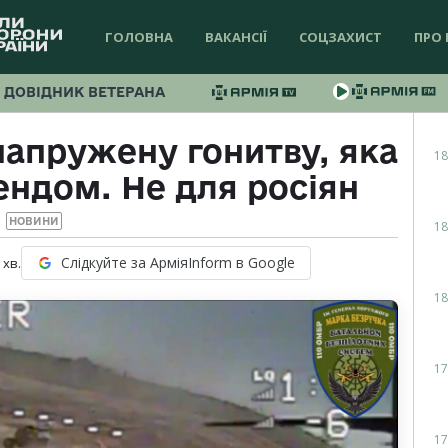
ГОЛОВНА
ВАКАНСІЇ
СОЦЗАХИСТ
ПРО 
ДОВІДНИК ВЕТЕРАНА
напружену гонитву, яка
18
ендом. Не для росіян
НОВИНИ
18
Слідкуйте за АрміяInform в Google
хв.
18
17
17