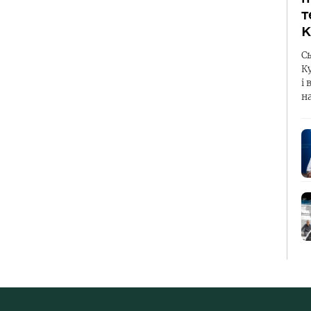
т
К
С
К
і 
н