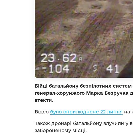
Бійці батальйону безпілотних систем
генерал-хорунжого Марка Безручка до
втекти.
Відео
було оприлюднене 22 липня
на 
Також дронарі батальйону влучили у в
забороненому місці.