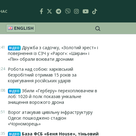
НАС
ENGLISH
:41
Дружба з садочку, «Золотий хрест» і
ВІДЕО
повернення із СЗЧ у «Рарог»: «Ширан» і
«Пін» обрали воювати дронами
:24
Робота над собою: харківський
безробітний отримав 15 років за
коригування російських ударів
:08
Збили «Герберу» перехоплювачем в
ВІДЕО
лоб: 1020-й полк показав унікальне
знищення ворожого дрона
:51
Ворог атакував цивільну інфраструктуру
Одеси: пошкоджено стадіон
«Чорноморець»
:35
База ФСБ «Беня House», тіньовий
ВІДЕО