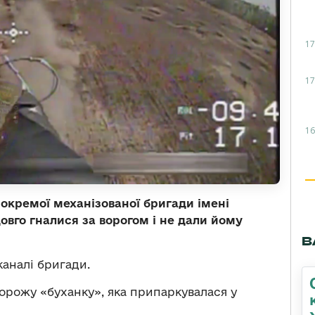
17
17
16
 окремої механізованої бригади імені
вго гналися за ворогом і не дали йому
В
каналі бригади.
орожу «буханку», яка припаркувалася у