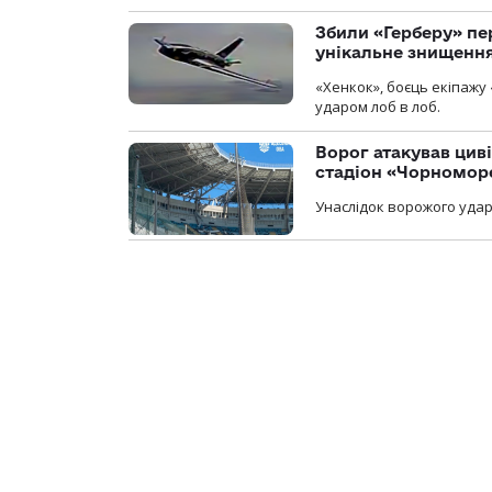
Збили «Герберу» пе
унікальне знищенн
«Хенкок», боєць екіпажу 
ударом лоб в лоб.
Ворог атакував ци
стадіон «Чорномор
Унаслідок ворожого удар