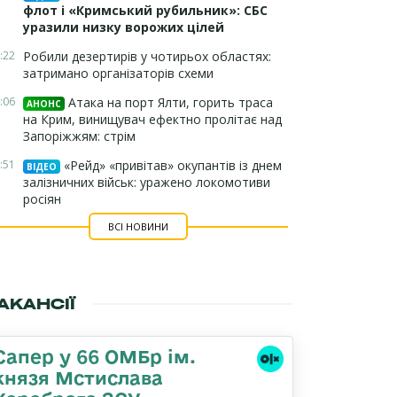
флот і «Кримський рубильник»: СБС
уразили низку ворожих цілей
:22
Робили дезертирів у чотирьох областях:
затримано організаторів схеми
:06
Атака на порт Ялти, горить траса
АНОНС
на Крим, винищувач ефектно пролітає над
Запоріжжям: стрім
:51
«Рейд» «привітав» окупантів із днем
ВІДЕО
залізничних військ: уражено локомотиви
росіян
ВСІ НОВИНИ
АКАНСІЇ
Сапер у 66 ОМБр ім.
князя Мстислава