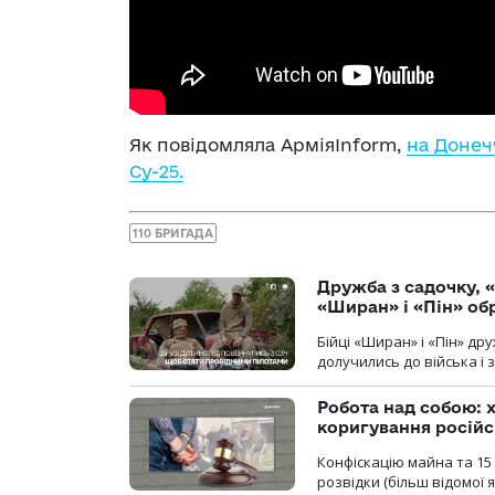
Як повідомляла АрміяInform,
на Донеч
Су-25.
110 БРИГАДА
Дружба з садочку, «
«Ширан» і «Пін» о
Бійці «Ширан» і «Пін» др
долучились до війська і 
Робота над собою: х
коригування російс
Конфіскацію майна та 15 
розвідки (більш відомої як