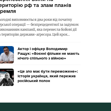
ериторію рф та злам планів
ремля
ьогодні виповнюється два роки від початку
урської операції — безпрецедентної за задумом
виконанням кампанії, яка перенесла бойові дії
а територію держави-агресора. Цей крок…
Актор і офіцер Володимир
Ращук: «Воєнні фільми не мають
нічого спільного з війною»
«Це зло має бути переможене»:
історія українця, який пережив
російський полон