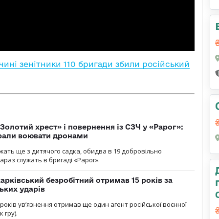
чині зенітники 110 бригади збили російський
Золотий хрест» і повернення із СЗЧ у «Рарог»:
брали воювати дронами
ужать ще з дитячого садка, обидва в 19 добровільно
зараз служать в бригаді «Рарог».
арківський безробітний отримав 15 років за
ьких ударів
років увʼязнення отримав ще один агент російської воєнної
 гру).