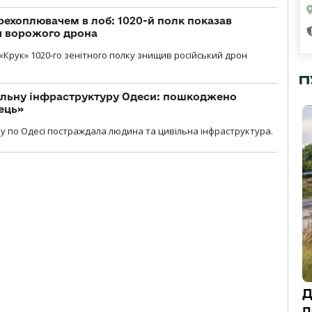
рехоплювачем в лоб: 1020-й полк показав
я ворожого дрона
«Крук» 1020-го зенітного полку знищив російський дрон
П
вільну інфраструктуру Одеси: пошкоджено
ець»
у по Одесі постраждала людина та цивільна інфраструктура.
Д
п