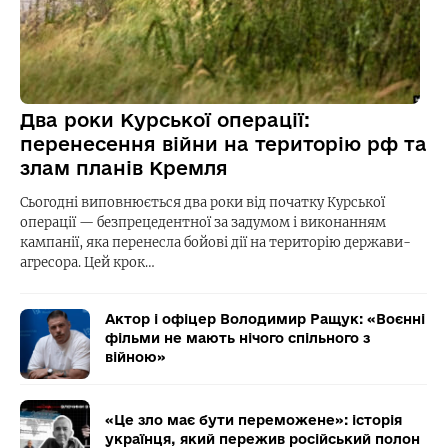
Два роки Курської операції:
перенесення війни на територію рф та
злам планів Кремля
Сьогодні виповнюється два роки від початку Курської
операції — безпрецедентної за задумом і виконанням
кампанії, яка перенесла бойові дії на територію держави-
агресора. Цей крок…
Актор і офіцер Володимир Ращук: «Воєнні
фільми не мають нічого спільного з
війною»
«Це зло має бути переможене»: історія
українця, який пережив російський полон