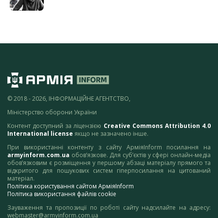
© 2018 - 2026, ІНФОРМАЦІЙНЕ АГЕНТСТВО,
Міністерство оборони України
Контент доступний за ліцензією
Creative Commons Attribution 4.0
International license
якщо не зазначено інше.
При використанні контенту з сайту АрміяInform посилання на
armyinform.com.ua
обов’язкове. Для суб’єктів у сфері онлайн-медіа
обов’язковим є розміщення у першому абзаці матеріалу прямого та
відкритого для пошукових систем гіперпосилання на цитований
матеріал.
Політика користування сайтом АрміяInform
Політика використання файлів cookie
Зауваження та пропозиції по роботі сайту надсилайте на адресу:
webmaster@armyinform.com.ua