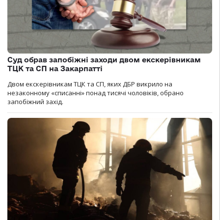
Суд обрав запобіжні заходи двом екскерівникам
ТЦК та СП на Закарпатті
Двом екскерівникам ТЦК та СП, яких ДБР викрило на
незаконному «списанні» понад тисячі чоловіків, обрано
запобіжний захід.