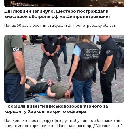
Дві людини загинуло, шестеро постраждали
внаслідок обстрілів рф на Дніпропетровщині
Понад 50 разів росіяни атакували Дніпропетровську області.
Пообіцяв вивезти військовозобов’язаного за
кордон: у Харкові викрито офіцера
Повідомлено про підозру офіцеру штабу одного з батальйонів
оперативного призначення Національної гвардії України за ч. 3