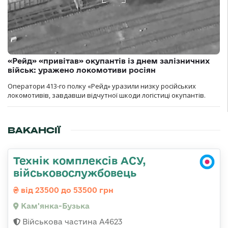
«Рейд» «привітав» окупантів із днем залізничних
військ: уражено локомотиви росіян
Оператори 413-го полку «Рейд» уразили низку російських
локомотивів, завдавши відчутної шкоди логістиці окупантів.
ВАКАНСІЇ
Технік комплексів АСУ,
військовослужбовець
від 23500 до 53500 грн
Кам'янка-Бузька
Військова частина А4623