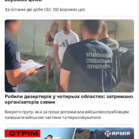
За останні дві доби СБС 102 ворожих цілі.
Робили дезертирів у чотирьох областях: затримано
організаторів схеми
Викрито групу, яка за гроші допомагала військовослужбовцям
залишати військові частини та переховуватися.