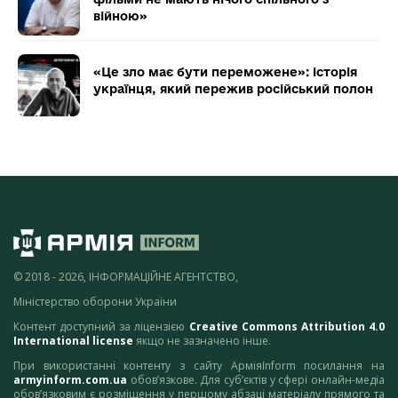
війною»
«Це зло має бути переможене»: історія
українця, який пережив російський полон
© 2018 - 2026, ІНФОРМАЦІЙНЕ АГЕНТСТВО,
Міністерство оборони України
Контент доступний за ліцензією
Creative Commons Attribution 4.0
International license
якщо не зазначено інше.
При використанні контенту з сайту АрміяInform посилання на
armyinform.com.ua
обов’язкове. Для суб’єктів у сфері онлайн-медіа
обов’язковим є розміщення у першому абзаці матеріалу прямого та