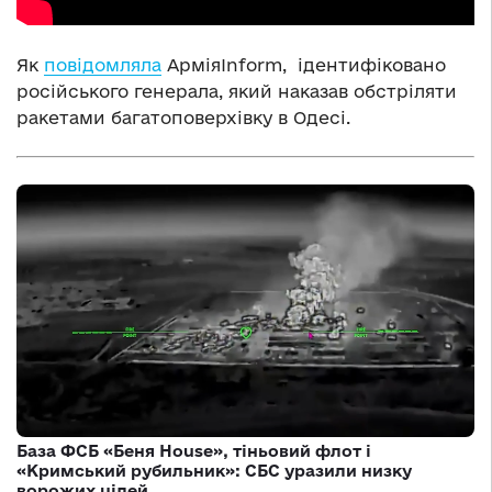
Як
повідомляла
АрміяInform,
ідентифіковано
російського генерала, який наказав обстріляти
ракетами багатоповерхівку в Одесі.
База ФСБ «Беня House», тіньовий флот і
«Кримський рубильник»: СБС уразили низку
ворожих цілей