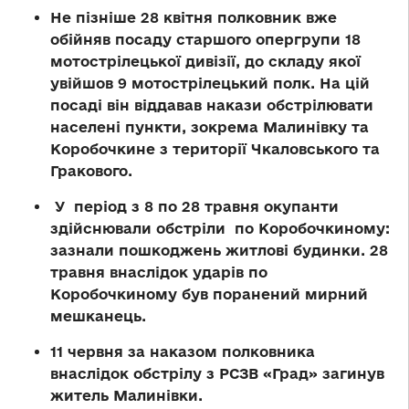
Не пізніше 28 квітня полковник вже
обійняв посаду старшого опергрупи 18
мотострілецької дивізії, до складу якої
увійшов 9 мотострілецький полк. На цій
посаді він віддавав накази обстрілювати
населені пункти, зокрема Малинівку та
Коробочкине з території Чкаловського та
Гракового.
У період з 8 по 28 травня окупанти
здійснювали обстріли по Коробочкиному:
зазнали пошкоджень житлові будинки. 28
травня внаслідок ударів по
Коробочкиному був поранений мирний
мешканець.
11 червня за наказом полковника
внаслідок обстрілу з РСЗВ «Град» загинув
житель Малинівки.