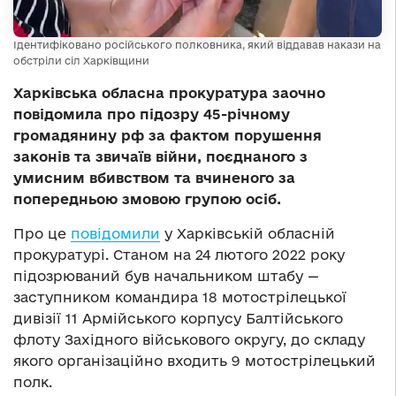
Ідентифіковано російського полковника, який віддавав накази на
обстріли сіл Харківщини
Харківська обласна прокуратура заочно
повідомила про підозру 45-річному
громадянину рф за фактом порушення
законів та звичаїв війни, поєднаного з
умисним вбивством та вчиненого за
попередньою змовою групою осіб.
Про це
повідомили
у Харківській обласній
прокуратурі.
Станом на 24 лютого 2022 року
підозрюваний був начальником штабу —
заступником командира 18 мотострілецької
дивізії 11 Армійського корпусу Балтійського
флоту Західного військового округу, до складу
якого організаційно входить 9 мотострілецький
полк.