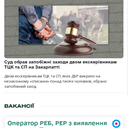
Суд обрав запобіжні заходи двом екскерівникам
ТЦК та СП на Закарпатті
Двом екскерівникам ТЦК та СП, яких ДБР викрило на
незаконному «списанні» понад тисячі чоловіків, обрано
запобіжний захід.
ВАКАНСІЇ
Оператор РЕБ, РЕР з виявлення