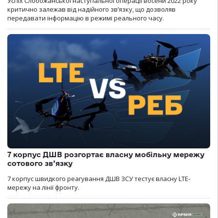
Успіх Слобожанської наступальної операції восени 2022 року
критично залежав від надійного зв’язку, що дозволяв
передавати інформацію в режимі реального часу.
7 корпус ДШВ розгортає власну мобільну мережу
сотового зв’язку
7 корпус швидкого реагування ДШВ ЗСУ тестує власну LTE-
мережу на лінії фронту.