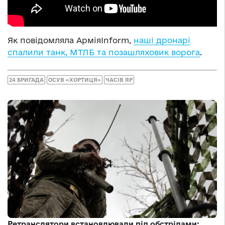
Як повідомляла АрміяInform,
наші дронарі
спалили танк, МТЛБ та позашляховик ворога
.
24 БРИГАДА
ОСУВ «ХОРТИЦЯ»
ЧАСІВ ЯР
Ретранслятори встановлювали під обстрілами: