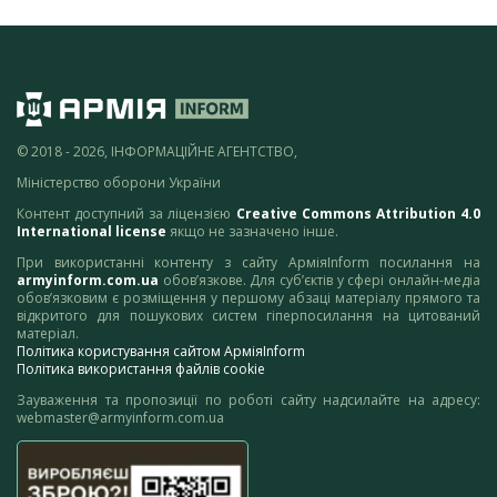
© 2018 - 2026, ІНФОРМАЦІЙНЕ АГЕНТСТВО,
Міністерство оборони України
Контент доступний за ліцензією
Creative Commons Attribution 4.0
International license
якщо не зазначено інше.
При використанні контенту з сайту АрміяInform посилання на
armyinform.com.ua
обов’язкове. Для суб’єктів у сфері онлайн-медіа
обов’язковим є розміщення у першому абзаці матеріалу прямого та
відкритого для пошукових систем гіперпосилання на цитований
матеріал.
Політика користування сайтом АрміяInform
Політика використання файлів cookie
Зауваження та пропозиції по роботі сайту надсилайте на адресу:
webmaster@armyinform.com.ua