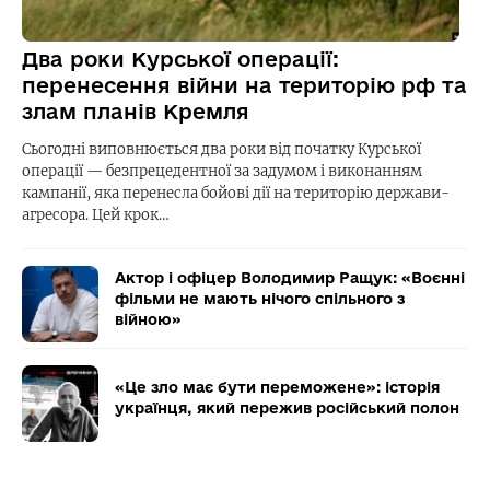
Два роки Курської операції:
перенесення війни на територію рф та
злам планів Кремля
Сьогодні виповнюється два роки від початку Курської
операції — безпрецедентної за задумом і виконанням
кампанії, яка перенесла бойові дії на територію держави-
агресора. Цей крок…
Актор і офіцер Володимир Ращук: «Воєнні
фільми не мають нічого спільного з
війною»
«Це зло має бути переможене»: історія
українця, який пережив російський полон