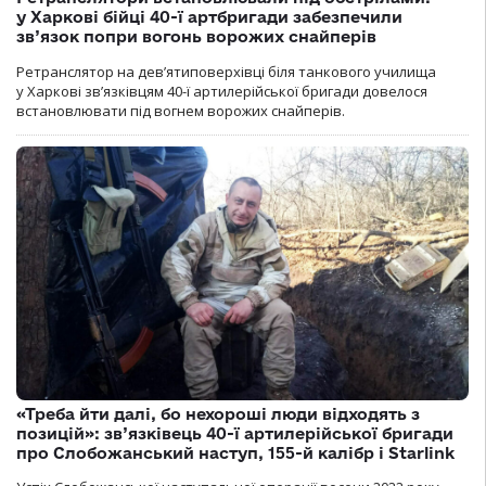
у Харкові бійці 40-ї артбригади забезпечили
зв’язок попри вогонь ворожих снайперів
Ретранслятор на дев’ятиповерхівці біля танкового училища
у Харкові зв’язківцям 40-ї артилерійської бригади довелося
встановлювати під вогнем ворожих снайперів.
«Треба йти далі, бо нехороші люди відходять з
позицій»: зв’язківець 40-ї артилерійської бригади
про Слобожанський наступ, 155-й калібр і Starlink