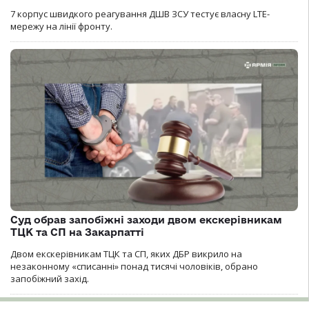
7 корпус швидкого реагування ДШВ ЗСУ тестує власну LTE-
мережу на лінії фронту.
Суд обрав запобіжні заходи двом екскерівникам
ТЦК та СП на Закарпатті
Двом екскерівникам ТЦК та СП, яких ДБР викрило на
незаконному «списанні» понад тисячі чоловіків, обрано
запобіжний захід.