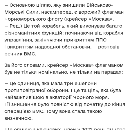
— Основною ціллю, яку знищили Військово-
Морські Сили, насамперед, є ворожий флагман
Чорноморського флоту (крейсер «Москва».
— Ред.) Це той корабель, який виконував багато
різноманітних функцій: починаючи від корабля
управління, закінчуючи прикриттям ППО
і викриттям надводної обстановки, — розповів
речник ВМС.
За його словами, крейсер «Москва» флагманом
був не тільки номінально, не тільки на парадах:
— Це одиниця, яка мала три ешелони
протиповітряної оборони. І це та ціль, яка була
найважливішою в акваторії Чорного моря.
І її знищення було повністю від початку до кінця
операцією ВМС. Тому вона стала такою
визначною.
Ще однією з ключових цілей у 2022 році Дмитро