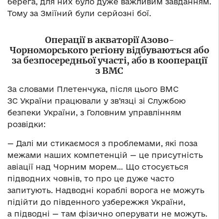
берега, для них було дуже важливим завданням.
Тому за Зміїний були серйозні бої.
Операції в акваторії Азово-
Чорноморського регіону відбуваються або
за безпосередньої участі, або в кооперації
з ВМС
За словами Плетенчука, після цього ВМС
ЗС України працювали у зв’язці зі Службою
безпеки України, з Головним управлінням
розвідки:
— Далі ми стикаємося з проблемами, які поза
межами наших компетенцій — це присутність
авіації над Чорним морем… Що стосується
підводних човнів, то про це дуже часто
запитують. Надводні кораблі ворога не можуть
підійти до південного узбережжя України,
а підводні — там фізично оперувати не можуть.