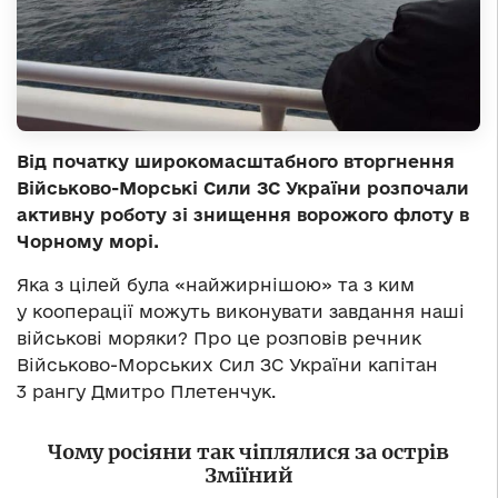
Від початку широкомасштабного вторгнення
Військово-Морські Сили ЗС України розпочали
активну роботу зі знищення ворожого флоту в
Чорному морі.
Яка з цілей була «найжирнішою» та з ким
у кооперації можуть виконувати завдання наші
військові моряки? Про це розповів речник
Військово-Морських Сил ЗС України капітан
3 рангу Дмитро Плетенчук.
Чому росіяни так чіплялися за острів
Зміїний