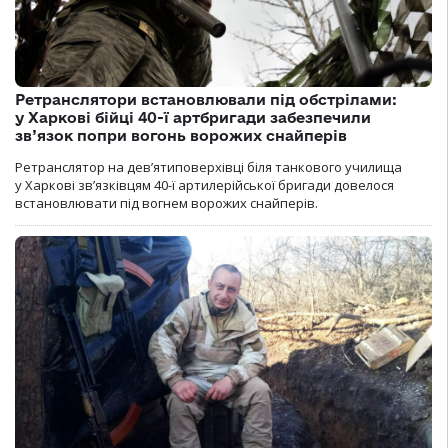
Ретранслятори встановлювали під обстрілами:
у Харкові бійці 40-ї артбригади забезпечили
зв’язок попри вогонь ворожих снайперів
Ретранслятор на дев’ятиповерхівці біля танкового училища
у Харкові зв’язківцям 40-ї артилерійської бригади довелося
встановлювати під вогнем ворожих снайперів.