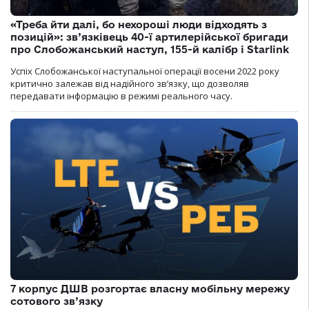
«Треба йти далі, бо нехороші люди відходять з
позицій»: зв’язківець 40-ї артилерійської бригади
про Слобожанський наступ, 155-й калібр і Starlink
Успіх Слобожанської наступальної операції восени 2022 року
критично залежав від надійного зв’язку, що дозволяв
передавати інформацію в режимі реального часу.
7 корпус ДШВ розгортає власну мобільну мережу
сотового зв’язку