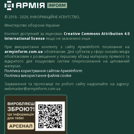
© 2018 - 2026, ІНФОРМАЦІЙНЕ АГЕНТСТВО,
Міністерство оборони України
Контент доступний за ліцензією
Creative Commons Attribution 4.0
International license
якщо не зазначено інше.
При використанні контенту з сайту АрміяInform посилання на
armyinform.com.ua
обов’язкове. Для суб’єктів у сфері онлайн-медіа
обов’язковим є розміщення у першому абзаці матеріалу прямого та
відкритого для пошукових систем гіперпосилання на цитований
матеріал.
Політика користування сайтом АрміяInform
Політика використання файлів cookie
Зауваження та пропозиції по роботі сайту надсилайте на адресу:
webmaster@armyinform.com.ua