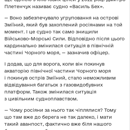
Плетенчук називає судно «Василь Бех».
— Воно забезпечувало угруповання на острові
Зміїний, який був захоплений росіянами на той
момент. І це судно так само знищили
Військово-Морські Сили. Відповідно після цього
кардинально змінилася ситуація в північній
частині Чорного моря, — зазначив офіцер.
І додав, що для ворога, коли він покинув
акваторію північної частини Чорного моря
і покинув острів Зміїний, стало неможливим
відвідування багатьох з газовидобувних
платформ. Також змінилася ситуація
з цивільним судноплавством.
— Чому росіяни за нього так чіплялися? Тому
що там вже до берега не так далеко, і мати
такий аванпост, фактично вже біля нашого