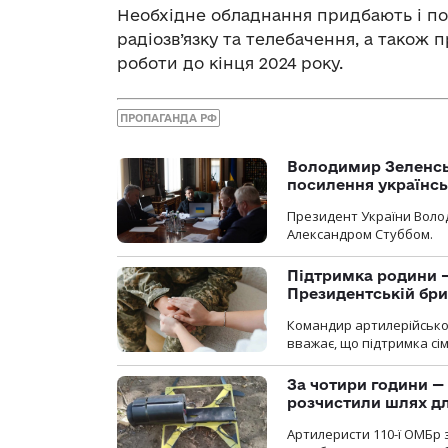
Необхідне обладнання придбають і по
радіозв’язку та телебачення, а також
роботи до кінця 2024 року.
ПРОПАГАНДА РФ
Володимир Зеленсь
посилення українс
Президент України Воло
Александром Стуббом.
Підтримка родини —
Президентській бриг
Командир артилерійсько
вважає, що підтримка сі
За чотири години — 
розчистили шлях д
Артилеристи 110-ї ОМБр з