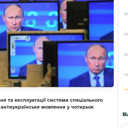
20
20
20
19
ння та експлуатації системи спеціального
 антиукраїнське мовлення у чотирьох
В