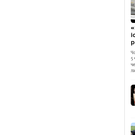
«
і
р
Ч
5
ч
л