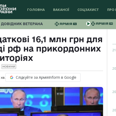
ГОЛОВНА
ВАКАНСІЇ
СОЦЗАХИСТ
ПРО 
ДОВІДНИК ВЕТЕРАНА
аткові 16,1 млн грн для
ді рф на прикордонних
21
иторіях
НОВИНИ
20
Слідкуйте за АрміяInform в Google
хв.
20
20