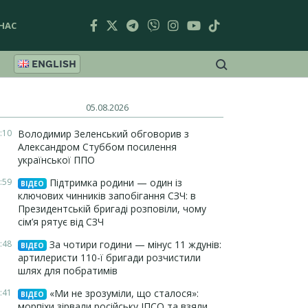
НАС
ENGLISH
05.08.2026
:10
Володимир Зеленський обговорив з
Александром Стуббом посилення
української ППО
:59
Підтримка родини — один із
ВІДЕО
ключових чинників запобігання СЗЧ: в
Президентській бригаді розповіли, чому
сім’я рятує від СЗЧ
:48
За чотири години — мінус 11 ждунів:
ВІДЕО
артилеристи 110-ї бригади розчистили
шлях для побратимів
:41
«Ми не зрозуміли, що сталося»:
ВІДЕО
морпіхи зірвали російську ІПСО та взяли