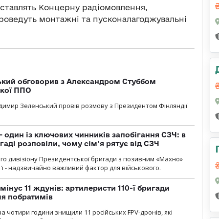
ставлять Концерну радіомовлення,
 проведуть монтажні та пусконалагоджувальні
кий обговорив з Александром Стуббом
ької ППО
димир Зеленський провів розмову з Президентом Фінляндії
 один із ключових чинників запобігання СЗЧ: в
аді розповіли, чому сім’я рятує від СЗЧ
го дивізіону Президентської бригади з позивним «Махно»
м'ї - надзвичайно важливий фактор для військового.
мінус 11 ждунів: артилеристи 110-ї бригади
ля побратимів
а чотири години знищили 11 російських FPV-дронів, які