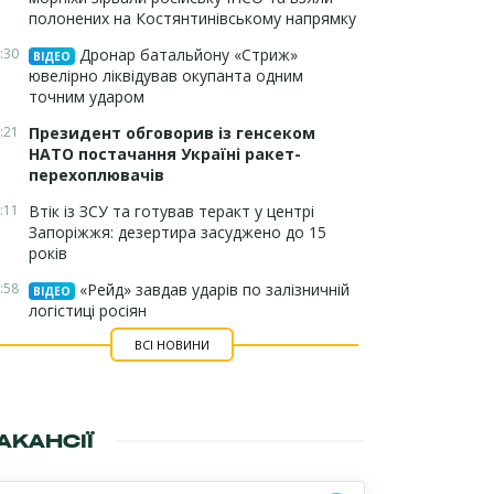
полонених на Костянтинівському напрямку
:30
Дронар батальйону «Стриж»
ВІДЕО
ювелірно ліквідував окупанта одним
точним ударом
:21
Президент обговорив із генсеком
НАТО постачання Україні ракет-
перехоплювачів
:11
Втік із ЗСУ та готував теракт у центрі
Запоріжжя: дезертира засуджено до 15
років
:58
«Рейд» завдав ударів по залізничній
ВІДЕО
логістиці росіян
ВСІ НОВИНИ
АКАНСІЇ