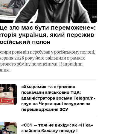
Це зло має бути переможене»:
сторія українця, який пережив
осійський полон
отири роки він перебував у російському полоні,
 червня 2026 року його звільнили в рамках
ергового обміну полоненими. Наприкінці
ипня…
«Хмарами» та «грозою»
позначали військових ТЦК:
адміністратора восьми Telegram-
груп на Черкащині засудили за
перешкоджання ЗСУ
«СЗЧ — теж не вихід»: як «Ніка»
знайшла бажану посаду і