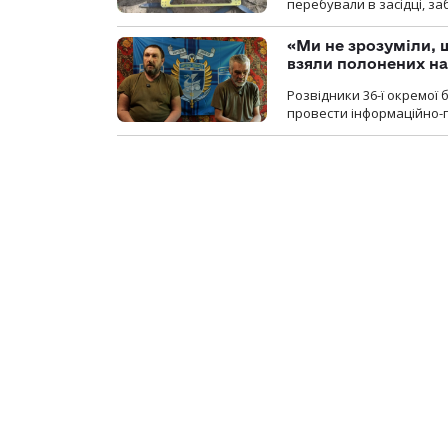
перебували в засідці, з
«Ми не зрозуміли, 
взяли полонених н
Розвідники 36-ї окремої 
провести інформаційно-п