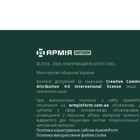
© 2018 - 2026, ІНФОРМАЦІЙНЕ АГЕНТСТВО,
Міністерство оборони України
Контент доступний за ліцензією
Creative Comm
Attribution 4.0 International license
якщо 
зазначено інше.
При використанні контенту з сайту АрміяInf
посилання на
armyinform.com.ua
обов’язкове. 
суб’єктів у сфері онлайн-медіа обов’язкови
розміщення у першому абзаці матеріалу прямого
відкритого для пошукових систем гіперпосилання
цитований матеріал.
Політика користування сайтом АрміяInform
Політика використання файлів cookie