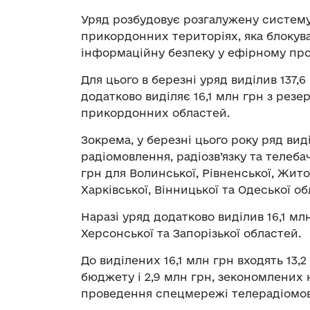
Уряд розбудовує розгалужену систем
прикордонних територіях, яка блокув
інформаційну безпеку у ефірному про
Для цього в березні уряд виділив 137,6
додатково виділяє 16,1 млн грн з рез
прикордонних областей.
Зокрема, у березні цього року ряд ви
радіомовлення, радіозв’язку та телеб
грн для Волинської, Рівненської, Житом
Харківської, Вінницької та Одеської об
Наразі уряд додатково виділив 16,1 мл
Херсонської та Запорізької областей.
До виділених 16,1 млн грн входять 13,
бюджету і 2,9 млн грн, зекономлених 
проведення спецмережі телерадіомов