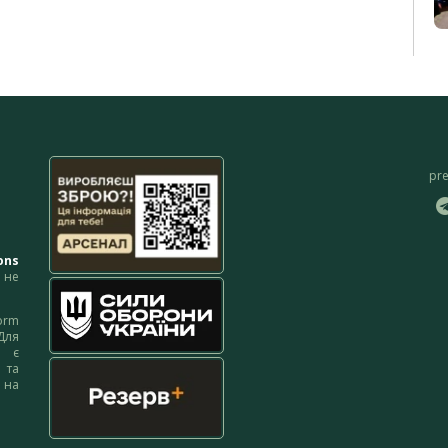
pr
ons
не
orm
Для
м є
 та
 на