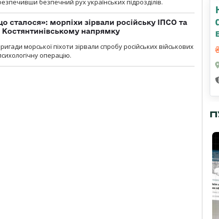
абезпечивши безпечний рух українських підрозділів.
що сталося»: морпіхи зірвали російську ІПСО та
а Костянтинівському напрямку
бригади морської піхоти зірвали спробу російських військових
сихологічну операцію.
П