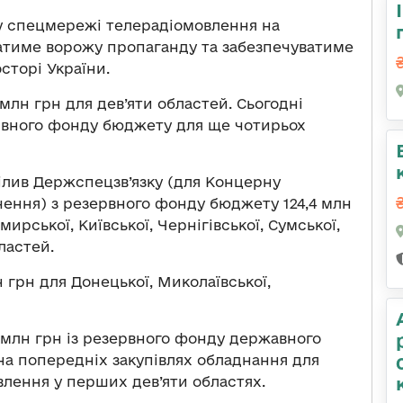
у спецмережі телерадіомовлення на
атиме ворожу пропаганду та забезпечуватиме
сторі України.
 млн грн для дев’яти областей. Сьогодні
ервного фонду бюджету для ще чотирьох
ділив Держспецзв’язку (для Концерну
ачення) з резервного фонду бюджету 124,4 млн
ирської, Київської, Чернігівської, Сумської,
ластей.
н грн для Донецької, Миколаївської,
2 млн грн із резервного фонду державного
на попередніх закупівлях обладнання для
лення у перших дев’яти областях.