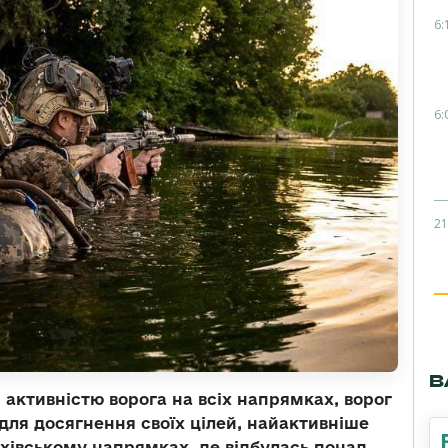
6:
6:
21
В
 активністю ворога на всіх напрямках, ворог
 для досягнення своїх цілей, найактивніше
хівському напрямках, де відбулась понад