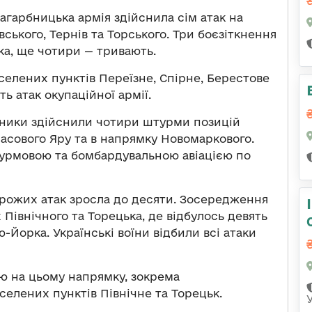
агарбницька армія здійснила сім атак на
вського, Тернів та Торського. Три боєзіткнення
ка, ще чотири — тривають.
елених пунктів Переїзне, Спірне, Берестове
ть атак окупаційної армії.
ники здійснили чотири штурми позицій
Часового Яру та в напрямку Новомаркового.
турмовою та бомбардувальною авіацією по
орожих атак зросла до десяти. Зосередження
 Північного та Торецька, де відбулось девять
-Йорка. Українські воїни відбили всі атаки
ію на цьому напрямку, зокрема
елених пунктів Північне та Торецьк.