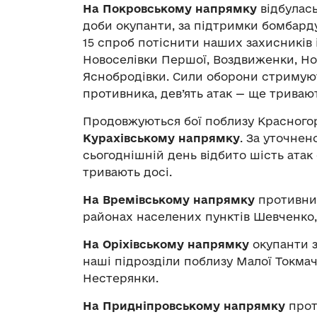
На Покровському напрямку
відбулась
доби окупанти, за підтримки бомбарду
15 спроб потіснити наших захисників 
Новоселівки Першої, Воздвиженки, Но
Яснобродівки. Сили оборони стримуют
противника, дев’ять атак — ще триваю
Продовжуються бої поблизу Красногор
Курахівському напрямку
. За уточнен
сьогоднішній день відбито шість атак 
тривають досі.
На Времівському напрямку
противник
районах населених пунктів Шевченко,
На Оріхівському напрямку
окупанти з
наші підрозділи поблизу Малої Токмач
Нестерянки.
На Придніпровському напрямку
прот