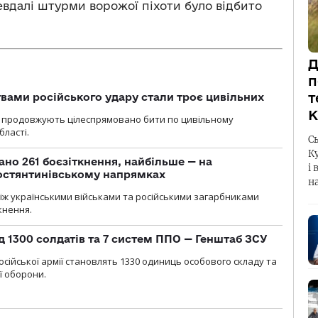
невдалі штурми ворожої піхоти було відбито
Д
п
т
вами російського удару стали троє цивільних
К
ли продовжують цілеспрямовано бити по цивільному
бласті.
С
К
ано 261 боєзіткнення, найбільше — на
і 
остянтинівському напрямках
н
іж українськими військами та російськими загарбниками
кнення.
д 1300 солдатів та 7 систем ППО — Генштаб ЗСУ
осійської армії становлять 1330 одиниць особового складу та
ї оборони.