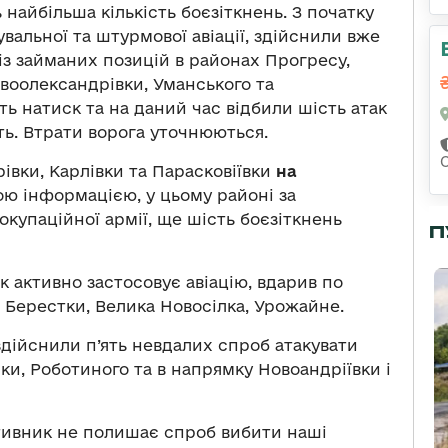
 найбільша кількість боєзіткнень. З початку
вальної та штурмової авіації, здійснили вже
із займаних позицій в районах Прогресу,
воолександрівки, Уманського та
ь натиск та на даний час відбили шість атак
ть. Втрати ворога уточнюються.
івки, Карлівки та Парасковіївки
на
ою інформацією, у цьому районі за
окупаційної армії, ще шість боєзіткнень
П
 активно застосовує авіацію, вдарив по
 Берестки, Велика Новосілка, Урожайне.
дійснили п’ять невдалих спроб атакувати
ки, Роботиного та в напрямку Новоандріївки і
ивник не полишає спроб вибити наші