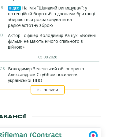
19
На ім’я “Швидкий винищувач”: у
ВІДЕО
потенційній боротьбі з дронами британці
збираються розраховувати на
радіочастотну зброю
03
Актор і офіцер Володимир Ращук: «Воєнні
фільми не мають нічого спільного з
війною»
05.08.2026
:10
Володимир Зеленський обговорив з
Александром Стуббом посилення
української ППО
ВСІ НОВИНИ
АКАНСІЇ
Rifleman (Contract