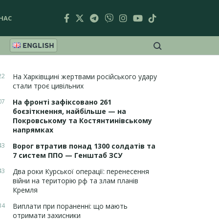
НАС
ENGLISH
22
На Харківщині жертвами російського удару
стали троє цивільних
07
На фронті зафіксовано 261
боєзіткнення, найбільше — на
Покровському та Костянтинівському
напрямках
43
Ворог втратив понад 1300 солдатів та
7 систем ППО — Генштаб ЗСУ
43
Два роки Курської операції: перенесення
війни на територію рф та злам планів
Кремля
34
Виплати при пораненні: що мають
отримати захисники