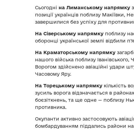
Сьогодні
на Лиманському напрямку
з
позиції українців поблизу Макіївки, Не
завершилися без успіху для противни
На Сіверському напрямку
поблизу нас
оборонці української землі відбили п’я
На Краматорському напрямку
загарб
нашого війська поблизу Іванівського, 
Ворогом здійснено авіаційні удари ш
Часовому Яру.
На Торецькому напрямку
кількість в
зусиль ворога відзначається в районах
боєзіткнень, та ще одне — поблизу Нью
противника.
Окупанти активно застосовують авіац
бомбардуванням піддались райони нас