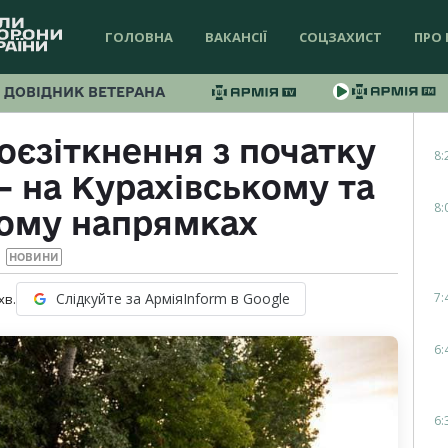
ГОЛОВНА
ВАКАНСІЇ
СОЦЗАХИСТ
ПРО 
ДОВІДНИК ВЕТЕРАНА
оєзіткнення з початку
8:
— на Курахівському та
8:
ому напрямках
НОВИНИ
7:
Слідкуйте за АрміяInform в Google
хв.
6:
6: