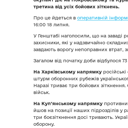
третина від усіх бойових зіткнень.
Про це йдеться в
оперативній інформ
16:00 18 липня.
У Генштабі наголосили, що на заваді р
захисники, які у надзвичайно складн
завдають ворогу непоправних втрат, зни
Загалом від початку доби відбулося 73
На Харківському напрямку
російські 
штурм оборонних рубежів українського
Наразі триває три бойових зіткнення.
військ.
На Куп’янському напрямку
противник,
йшов на позиції наших підрозділів у р
три боєзіткнення досі тривають. Укра
оборону.