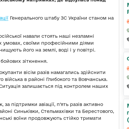
ації
Генерального штабу ЗС України станом на
осійської навали стоять наші незламні
их умовах, своїми професійними діями
щують його на землі, воді і у повітрі.
 бойових зіткнення.
окупанти вісім разів намагались здійснити
 війська в районі Глибокого та Вовчанська.
 Ситуація залишається під контролем наших
 за підтримки авіації, п’ять разів активно
айоні Синьківки, Стельмахівки та Берестового,
їнські воїни продовжують стійко тримати