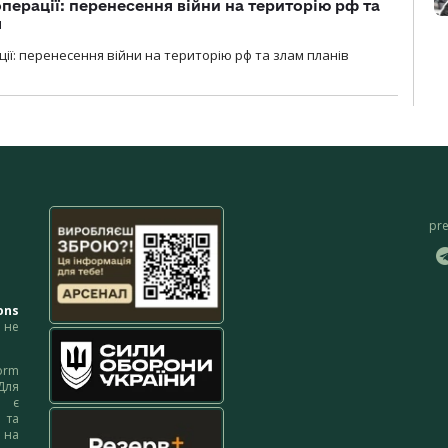
перації: перенесення війни на територію рф та
я
ції: перенесення війни на територію рф та злам планів
pr
ons
не
orm
Для
м є
 та
 на