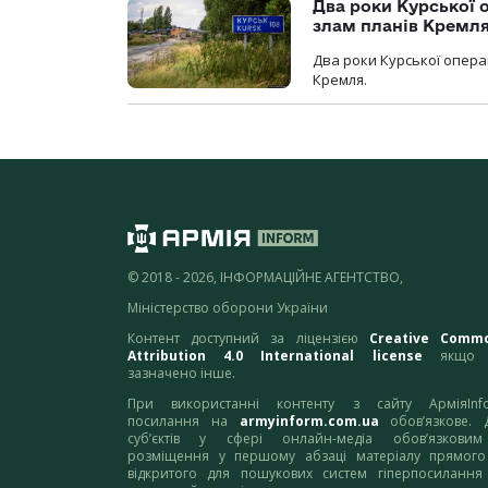
Два роки Курської о
злам планів Кремл
Два роки Курської опера
Кремля.
© 2018 - 2026, ІНФОРМАЦІЙНЕ АГЕНТСТВО,
Міністерство оборони України
Контент доступний за ліцензією
Creative Comm
Attribution 4.0 International license
якщо 
зазначено інше.
При використанні контенту з сайту АрміяInf
посилання на
armyinform.com.ua
обов’язкове. 
суб’єктів у сфері онлайн-медіа обов’язкови
розміщення у першому абзаці матеріалу прямого
відкритого для пошукових систем гіперпосилання