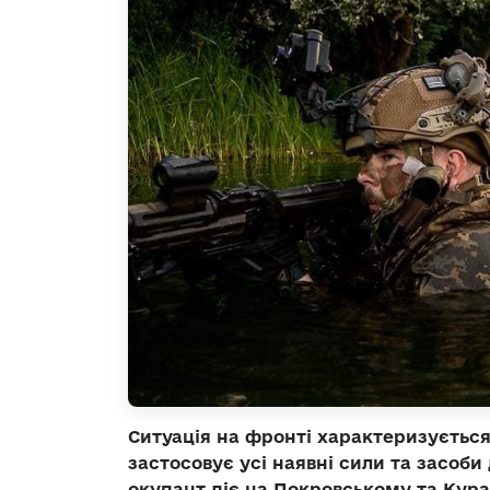
Ситуація на фронті характеризується
застосовує усі наявні сили та засоби
окупант діє на Покровському та Кура