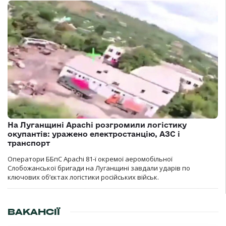
На Луганщині Apachi розгромили логістику
окупантів: уражено електростанцію, АЗС і
транспорт
Оператори ББпС Apachi 81-ї окремої аеромобільної
Слобожанської бригади на Луганщині завдали ударів по
ключових об’єктах логістики російських військ.
ВАКАНСІЇ