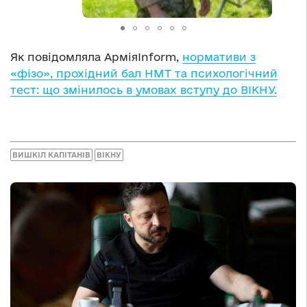
Як повідомляла АрміяInform,
нормативи з
«фізо», прохідний бал НМТ та психологічний
тест: що змінилось в умовах вступу до ВІКНУ.
ВИШКІЛ КАПІТАНІВ
ВІКНУ