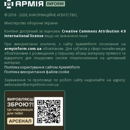
© 2018 - 2026, ІНФОРМАЦІЙНЕ АГЕНТСТВО,
Міністерство оборони України
Контент доступний за ліцензією
Creative Commons Attribution 4.0
International license
якщо не зазначено інше.
При використанні контенту з сайту АрміяInform посилання на
armyinform.com.ua
обов’язкове. Для суб’єктів у сфері онлайн-медіа
обов’язковим є розміщення у першому абзаці матеріалу прямого та
відкритого для пошукових систем гіперпосилання на цитований
матеріал.
Політика користування сайтом АрміяInform
Політика використання файлів cookie
Зауваження та пропозиції по роботі сайту надсилайте на адресу:
webmaster@armyinform.com.ua