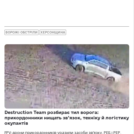
ВОРОЖІ ОБСТРІЛИ
ХЕРСОНЩИНА
Destruction Team розбирає тил ворога:
прикордонники нищать зв’язок, техніку й логістику
окупантів
FPV-дрони прикордонників уразили засоби зв’язку, РЕБ і РЕР,