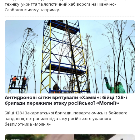
техніку, укриття та логістичний хаб ворога на Північно-
Слобожанському напрямку.
Антидронові сітки врятували «Хамві»: бійці 128-ї
бригади пережили атаку російської «Молнії»
Бійці 128-ї Закарпатської бригади, повертаючись із бойового
завдання, потрапили під атаку російського ударного
безпілотника «Молнія».