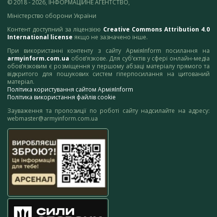
© 2018 - 2026, ІНФОРМАЦІЙНЕ АГЕНТСТВО,
Міністерство оборони України
Контент доступний за ліцензією
Creative Commons Attribution 4.0
International license
якщо не зазначено інше.
При використанні контенту з сайту АрміяInform посилання на
armyinform.com.ua
обов’язкове. Для суб’єктів у сфері онлайн-медіа
обов’язковим є розміщення у першому абзаці матеріалу прямого та
відкритого для пошукових систем гіперпосилання на цитований
матеріал.
Політика користування сайтом АрміяInform
Політика використання файлів cookie
Зауваження та пропозиції по роботі сайту надсилайте на адресу:
webmaster@armyinform.com.ua