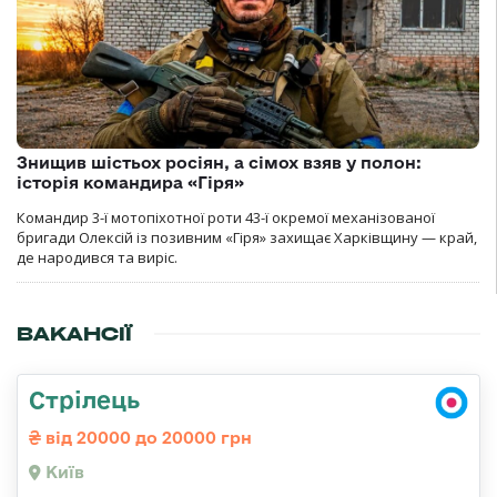
Знищив шістьох росіян, а сімох взяв у полон:
історія командира «Гіря»
Командир 3-ї мотопіхотної роти 43-ї окремої механізованої
бригади Олексій із позивним «Гіря» захищає Харківщину — край,
де народився та виріс.
ВАКАНСІЇ
Стрілець
від 20000 до 20000 грн
Київ