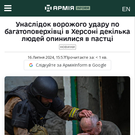
EN
Унаслідок ворожого удару по
багатоповерхівці в Херсоні декілька
людей опинилися в пастці
НОВИНИ
16 Липня 2024, 15:57
Прочитаєте за:
< 1
хв.
Слідкуйте за АрміяInform в Google