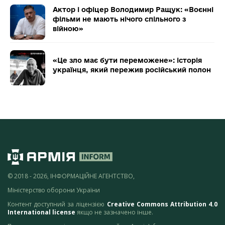
Актор і офіцер Володимир Ращук: «Воєнні
фільми не мають нічого спільного з
війною»
«Це зло має бути переможене»: історія
українця, який пережив російський полон
© 2018 - 2026, ІНФОРМАЦІЙНЕ АГЕНТСТВО,
Міністерство оборони України
Контент доступний за ліцензією
Creative Commons Attribution 4.0
International license
якщо не зазначено інше.