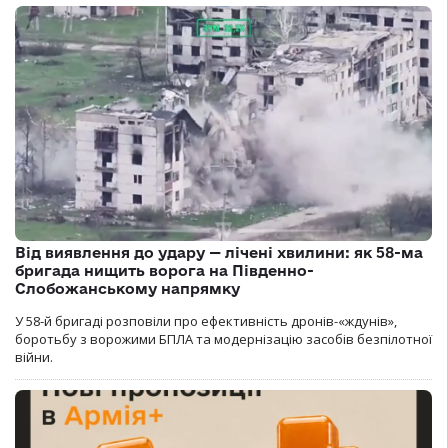
Від виявлення до удару — лічені хвилини: як 58-ма
бригада нищить ворога на Південно-
Слобожанському напрямку
У 58-й бригаді розповіли про ефективність дронів-«ждунів»,
боротьбу з ворожими БПЛА та модернізацію засобів безпілотної
війни.