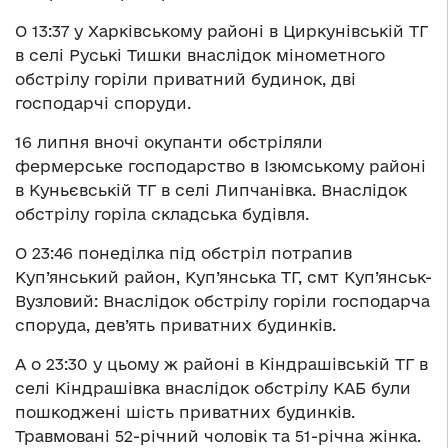
О 13:37 у Харківському районі в Циркунівській ТГ
в селі Руські Тишки внаслідок мінометного
обстрілу горіли приватний будинок, дві
господарчі споруди.
16 липня вночі окупанти обстріляли
фермерське господарство в Ізюмському районі
в Куньєвській ТГ в селі Липчанівка. Внаслідок
обстрілу горіла складська будівля.
О 23:46 понеділка під обстріл потрапив
Куп’янський район, Куп’янська ТГ, смт Куп’янськ-
Вузловий: Внаслідок обстрілу горіли господарча
споруда, дев’ять приватних будинків.
А о 23:30 у цьому ж районі в Кіндрашівській ТГ в
селі Кіндрашівка внаслідок обстрілу КАБ були
пошкоджені шість приватних будинків.
Травмовані 52-річний чоловік та 51-річна жінка.