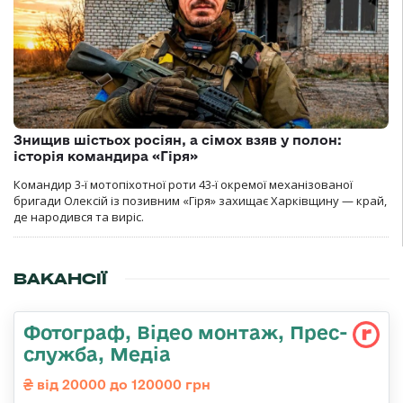
Знищив шістьох росіян, а сімох взяв у полон:
історія командира «Гіря»
Командир 3-ї мотопіхотної роти 43-ї окремої механізованої
бригади Олексій із позивним «Гіря» захищає Харківщину — край,
де народився та виріс.
ВАКАНСІЇ
Фотограф, Відео монтаж, Прес-
служба, Медіа
від 20000 до 120000 грн