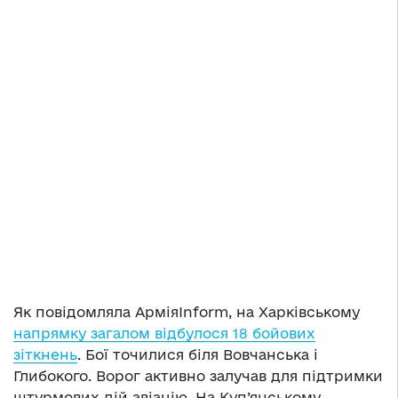
Як повідомляла АрміяInform, на Харківському
напрямку загалом відбулося 18 бойових
зіткнень
. Бої точилися біля Вовчанська і
Глибокого. Ворог активно залучав для підтримки
штурмових дій авіацію. На Куп’янському