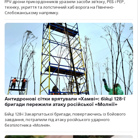
FPV-дрони прикордонників уразили засоби зв’язку, РЕБ і РЕР,
техніку, укриття та логістичний хаб ворога на Північно-
Слобожанському напрямку.
Антидронові сітки врятували «Хамві»: бійці 128-ї
бригади пережили атаку російської «Молнії»
Бійці 128-ї Закарпатської бригади, повертаючись із бойового
завдання, потрапили під атаку російського ударного
безпілотника «Молнія».