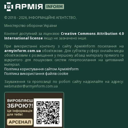
© 2018 - 2026, ІНФОРМАЦІЙНЕ АГЕНТСТВО,
Міністерство оборони України
Контент доступний за ліцензією
Creative Commons Attribution 4.0
International license
якщо не зазначено інше.
При використанні контенту з сайту АрміяInform посилання на
armyinform.com.ua
обов’язкове. Для суб’єктів у сфері онлайн-медіа
обов’язковим є розміщення у першому абзаці матеріалу прямого та
відкритого для пошукових систем гіперпосилання на цитований
матеріал.
Політика користування сайтом АрміяInform
Політика використання файлів cookie
Зауваження та пропозиції по роботі сайту надсилайте на адресу:
webmaster@armyinform.com.ua