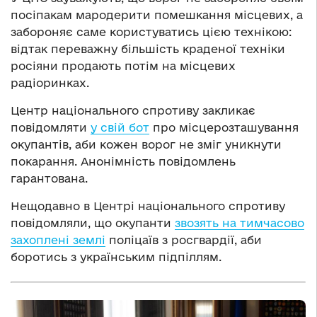
посіпакам мародерити помешкання місцевих, а
забороняє саме користуватись цією технікою:
відтак переважну більшість краденої техніки
росіяни продають потім на місцевих
радіоринках.
Центр національного спротиву закликає
повідомляти
у свій бот
про місцерозташування
окупантів, аби кожен ворог не зміг уникнути
покарання. Анонімність повідомлень
гарантована.
Нещодавно в Центрі національного спротиву
повідомляли, що окупанти
звозять на тимчасово
захоплені землі
поліцаїв з росгвардії, аби
боротись з українським підпіллям.