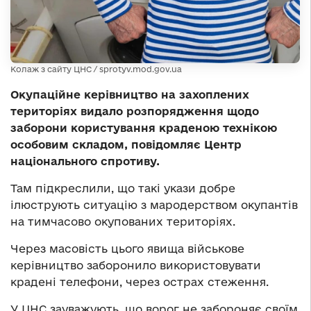
Колаж з сайту ЦНС / sprotyv.mod.gov.ua
Окупаційне керівництво на захоплених
територіях видало розпорядження щодо
заборони користування краденою технікою
особовим складом, повідомляє Центр
національного спротиву.
Там підкреслили, що такі укази добре
ілюструють ситуацію з мародерством окупантів
на тимчасово окупованих територіях.
Через масовість цього явища військове
керівництво заборонило використовувати
крадені телефони, через острах стеження.
У ЦНС зауважують, що ворог не забороняє своїм