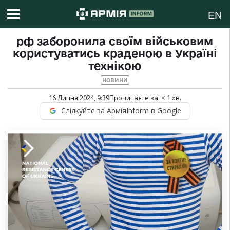
EN
рф заборонила своїм військовим
користуватись краденою в Україні
технікою
НОВИНИ
16 Липня 2024, 9:39
Прочитаєте за:
< 1
хв.
Слідкуйте за АрміяInform в Google