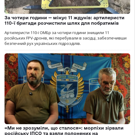
За чотири години — мінус 11 ждунів: артилеристи
110-ї бригади розчистили шлях для побратимів
Артилеристи 110-ї ОМБр за чотири години знищили 11
російських FPV-дронів, які перебували в засідці, забезпечивши
безпечний рух українських підрозділів.
«Ми не зрозуміли, що сталося»: морпіхи зірвали
російську ІПСО та взяли полонених на