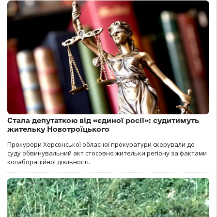
Стала депутаткою від «єдиної росії»: судитимуть
жительку Новотроїцького
Прокурори Херсонської обласної прокуратури скерували до
суду обвинувальний акт стосовно жительки регіону за фактами
колабораційної діяльності.