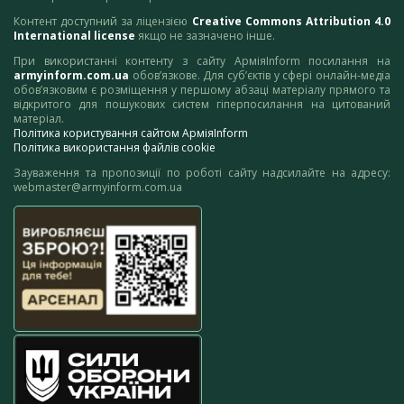
Контент доступний за ліцензією
Creative Commons Attribution 4.0
International license
якщо не зазначено інше.
При використанні контенту з сайту АрміяInform посилання на
armyinform.com.ua
обов’язкове. Для суб’єктів у сфері онлайн-медіа
обов’язковим є розміщення у першому абзаці матеріалу прямого та
відкритого для пошукових систем гіперпосилання на цитований
матеріал.
Політика користування сайтом АрміяInform
Політика використання файлів cookie
Зауваження та пропозиції по роботі сайту надсилайте на адресу:
webmaster@armyinform.com.ua