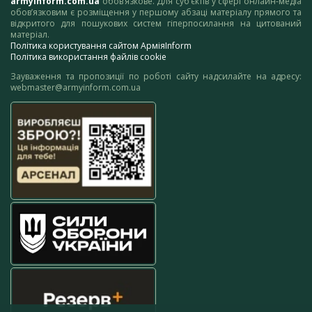
armyinform.com.ua
обов’язкове. Для суб’єктів у сфері онлайн-медіа
обов’язковим є розміщення у першому абзаці матеріалу прямого та
відкритого для пошукових систем гіперпосилання на цитований
матеріал.
Політика користування сайтом АрміяInform
Політика використання файлів cookie
Зауваження та пропозиції по роботі сайту надсилайте на адресу:
webmaster@armyinform.com.ua