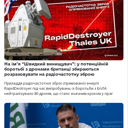
На ім’я “Швидкий винищувач”: у потенційній
боротьбі з дронами британці збираються
розраховувати на радіочастотну зброю
Приладдя радіочастотної зброї спрямованої енергії
RapidDestroyer під час випробувань із боротьби з БпЛА
нейтралізувало 80 дронів, що стало значним кроком у праг