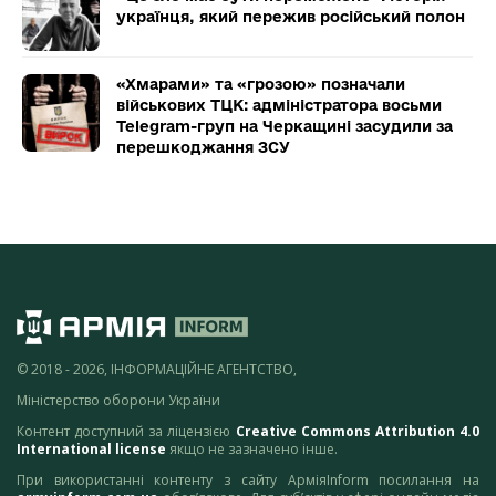
українця, який пережив російський полон
«Хмарами» та «грозою» позначали
військових ТЦК: адміністратора восьми
Telegram-груп на Черкащині засудили за
перешкоджання ЗСУ
© 2018 - 2026, ІНФОРМАЦІЙНЕ АГЕНТСТВО,
Міністерство оборони України
Контент доступний за ліцензією
Creative Commons Attribution 4.0
International license
якщо не зазначено інше.
При використанні контенту з сайту АрміяInform посилання на