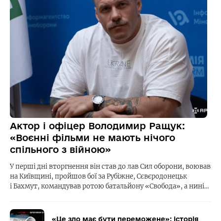
Актор і офіцер Володимир Ращук:
«Воєнні фільми не мають нічого
спільного з війною»
У перші дні вторгнення він став до лав Сил оборони, воював
на Київщині, пройшов бої за Рубіжне, Сєвєродонецьк
і Бахмут, командував ротою батальйону «Свобода», а нині…
«Це зло має бути переможене»: історія