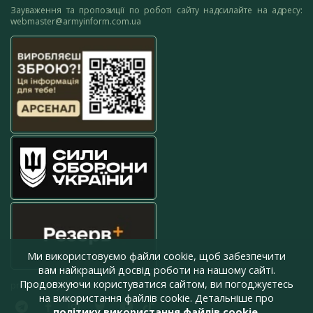
Зауваження та пропозиції по роботі сайту надсилайте на адресу:
webmaster@armyinform.com.ua
Ми використовуємо файли cookie, щоб забезпечити
вам найкращий досвід роботи на нашому сайті.
Продовжуючи користуватися сайтом, ви погоджуєтесь
press@armyinform.com.ua
на використання файлів cookie. Детальніше про
політику використання файлів cookie
.