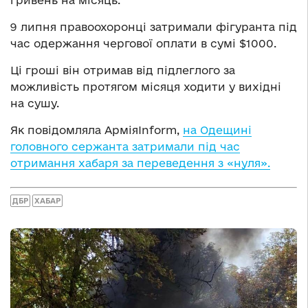
9 липня правоохоронці затримали фігуранта під
час одержання чергової оплати в сумі $1000.
Ці гроші він отримав від підлеглого за
можливість протягом місяця ходити у вихідні
на сушу.
Як повідомляла АрміяInform,
на Одещині
головного сержанта затримали під час
отримання хабаря за переведення з «нуля».
ДБР
ХАБАР