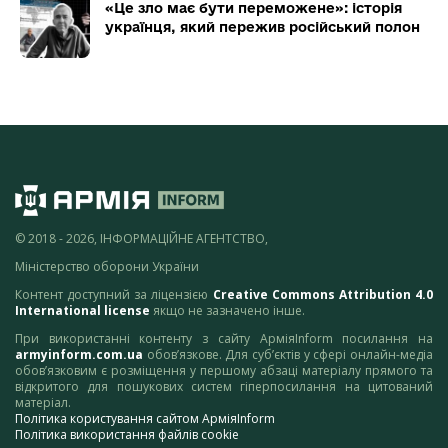
«Це зло має бути переможене»: історія
українця, який пережив російський полон
© 2018 - 2026, ІНФОРМАЦІЙНЕ АГЕНТСТВО,
Міністерство оборони України
Контент доступний за ліцензією
Creative Commons Attribution 4.0
International license
якщо не зазначено інше.
При використанні контенту з сайту АрміяInform посилання на
armyinform.com.ua
обов’язкове. Для суб’єктів у сфері онлайн-медіа
обов’язковим є розміщення у першому абзаці матеріалу прямого та
відкритого для пошукових систем гіперпосилання на цитований
матеріал.
Політика користування сайтом АрміяInform
Політика використання файлів cookie