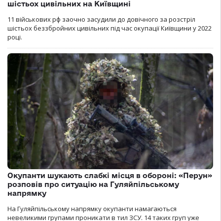
шістьох цивільних на Київщині
11 військових рф заочно засудили до довічного за розстріл
шістьох беззбройних цивільних під час окупації Київщини у 2022
році.
Окупанти шукають слабкі місця в обороні: «Перун»
розповів про ситуацію на Гуляйпільському
напрямку
На Гуляйпільському напрямку окупанти намагаються
невеликими групами проникати в тил ЗСУ. 14 таких груп уже