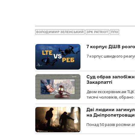
ВОЛОДИМИР ЗЕЛЕНСЬКИЙ
ЗРК PATRIOT
ППО
7 корпус ДШВ розго
7 корпус швидкого реагу
Суд обрав запобіжн
Закарпатті
Двом екскерівникам ТЦК 
тисячі чоловіків, обрано
Дві людини загинул
на Дніпропетровщи
Понад 50 разів росіяни 