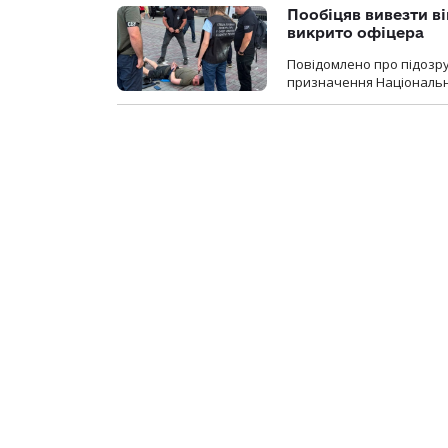
Пообіцяв вивезти ві
викрито офіцера
Повідомлено про підозр
призначення Національної 