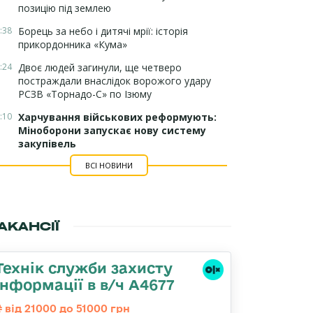
позицію під землею
:38
Борець за небо і дитячі мрії: історія
прикордонника «Кума»
:24
Двоє людей загинули, ще четверо
постраждали внаслідок ворожого удару
РСЗВ «Торнадо-С» по Ізюму
:10
Харчування військових реформують:
Міноборони запускає нову систему
закупівель
ВСІ НОВИНИ
АКАНСІЇ
Технік служби захисту
інформації в в/ч А4677
від 21000 до 51000 грн