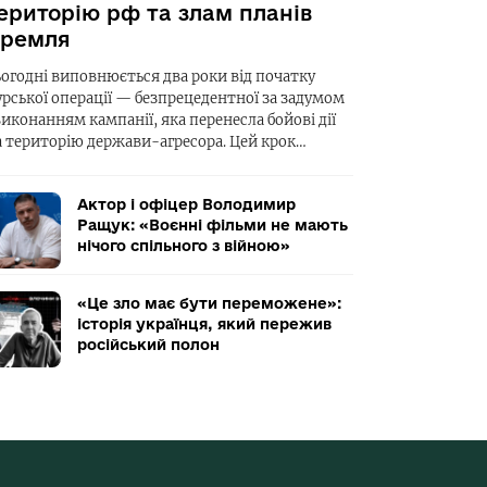
ериторію рф та злам планів
ремля
ьогодні виповнюється два роки від початку
урської операції — безпрецедентної за задумом
виконанням кампанії, яка перенесла бойові дії
а територію держави-агресора. Цей крок…
Актор і офіцер Володимир
Ращук: «Воєнні фільми не мають
нічого спільного з війною»
«Це зло має бути переможене»:
історія українця, який пережив
російський полон