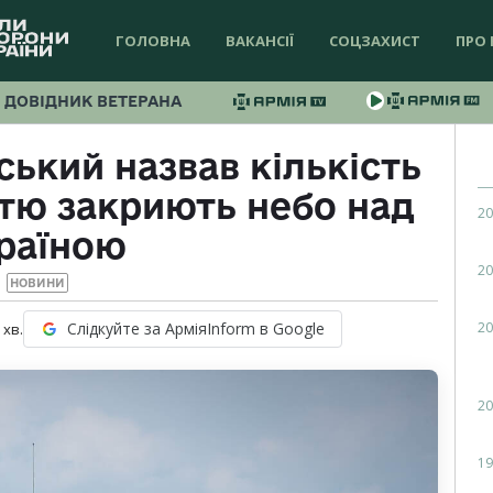
ГОЛОВНА
ВАКАНСІЇ
СОЦЗАХИСТ
ПРО 
ДОВІДНИК ВЕТЕРАНА
ький назвав кількість
істю закриють небо над
20
раїною
20
НОВИНИ
20
Слідкуйте за АрміяInform в Google
хв.
20
19