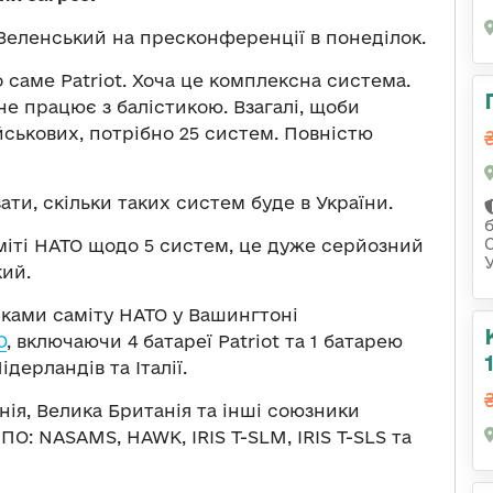
еленський на пресконференції в понеділок.
 саме Patriot. Хоча це комплексна система.
не працює з балістикою. Взагалі, щоби
йськових, потрібно 25 систем. Повністю
ти, скільки таких систем буде в України.
міті НАТО щодо 5 систем, це дуже серйозний
ий.
мками саміту НАТО у Вашингтоні
О
, включаючи 4 батареї Patriot та 1 батарею
дерландів та Італії.
нія, Велика Британія та інші союзники
О: NASAMS, HAWK, IRIS T-SLM, IRIS T-SLS та