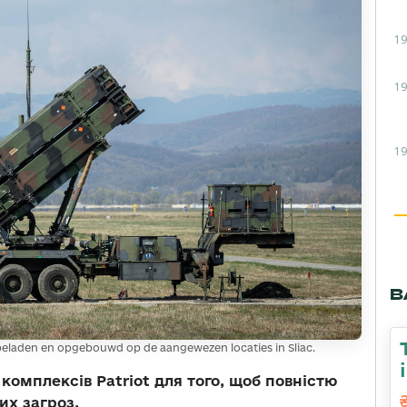
19
19
19
В
 beladen en opgebouwd op de aangewezen locaties in Sliac.
 комплексів Patriot для того, щоб повністю
их загроз.