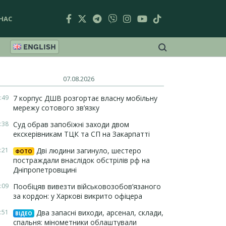
НАС
ENGLISH
07.08.2026
:49
7 корпус ДШВ розгортає власну мобільну
мережу сотового зв’язку
:38
Суд обрав запобіжні заходи двом
екскерівникам ТЦК та СП на Закарпатті
:21
Дві людини загинуло, шестеро
ФОТО
постраждали внаслідок обстрілів рф на
Дніпропетровщині
:09
Пообіцяв вивезти військовозобов’язаного
за кордон: у Харкові викрито офіцера
:51
Два запасні виходи, арсенал, склади,
ВІДЕО
спальня: мінометники облаштували