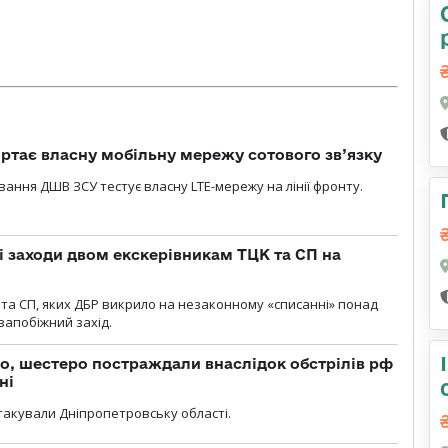
ртає власну мобільну мережу сотового зв’язку
вання ДШВ ЗСУ тестує власну LTE-мережу на лінії фронту.
і заходи двом екскерівникам ТЦК та СП на
та СП, яких ДБР викрило на незаконному «списанні» понад
 запобіжний захід.
о, шестеро постраждали внаслідок обстрілів рф
ні
атакували Дніпропетровську області.