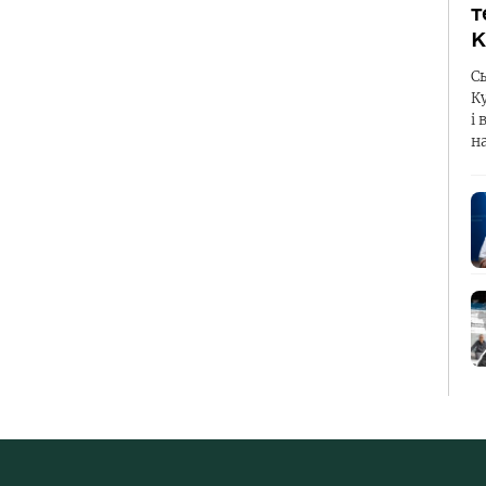
т
К
С
К
і 
н