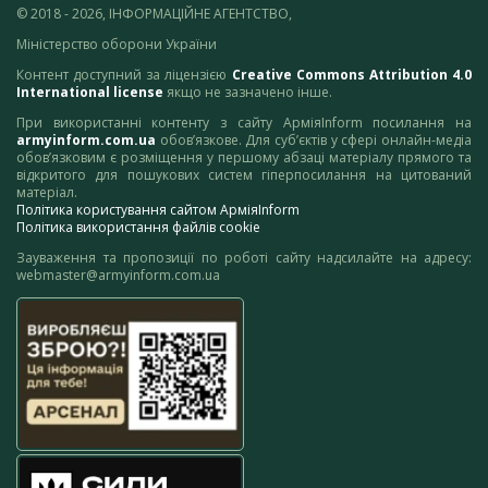
© 2018 - 2026, ІНФОРМАЦІЙНЕ АГЕНТСТВО,
Міністерство оборони України
Контент доступний за ліцензією
Creative Commons Attribution 4.0
International license
якщо не зазначено інше.
При використанні контенту з сайту АрміяInform посилання на
armyinform.com.ua
обов’язкове. Для суб’єктів у сфері онлайн-медіа
обов’язковим є розміщення у першому абзаці матеріалу прямого та
відкритого для пошукових систем гіперпосилання на цитований
матеріал.
Політика користування сайтом АрміяInform
Політика використання файлів cookie
Зауваження та пропозиції по роботі сайту надсилайте на адресу:
webmaster@armyinform.com.ua