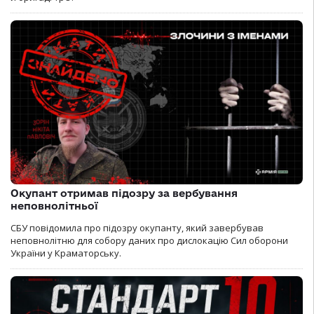
Окупант отримав підозру за вербування
неповнолітньої
СБУ повідомила про підозру окупанту, який завербував
неповнолітню для собору даних про дислокацію Сил оборони
України у Краматорську.