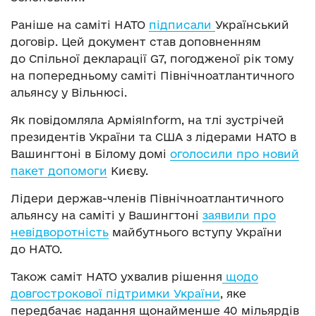
Раніше на саміті НАТО
підписали
Український
договір. Цей документ став доповненням
до Спільної декларації G7, погодженої рік тому
на попередньому саміті Північноатлантичного
альянсу у Вільнюсі.
Як повідомляла АрміяInform, на тлі зустрічей
президентів України та США з лідерами НАТО в
Вашингтоні в Білому домі
оголосили про новий
пакет допомоги
Києву.
Лідери держав-членів Північноатлантичного
альянсу на саміті у Вашингтоні
заявили про
невідворотність
майбутнього вступу України
до НАТО.
Також саміт НАТО ухвалив рішення
щодо
довгострокової підтримки України
, яке
передбачає надання щонайменше 40 мільярдів